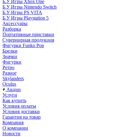
Б.У Игры Xbox One
Б.У Игры Nintendo Switch
Б.У Игры PS VITA
Б.У Игры Playstation 5
Аксессуары
Разборка
Портативные приставки
Сувернирная продукция
Фигурки Funko Pop
Брелки
Значки
Фигурки
Ретро
Разное
Skylanders
Oculus
Акции
Услуги
Как купить
Условия оплаты
Условия доставки
Гарантия на товар
Компания
О компании
Новости