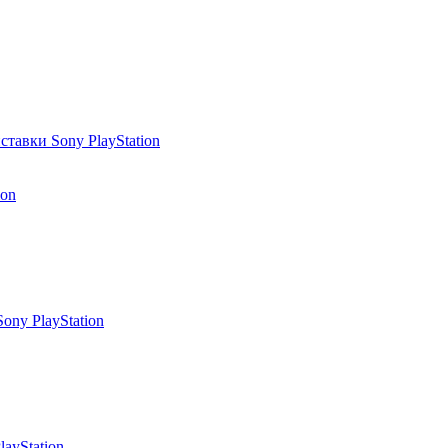
тавки Sony PlayStation
ion
ony PlayStation
layStation