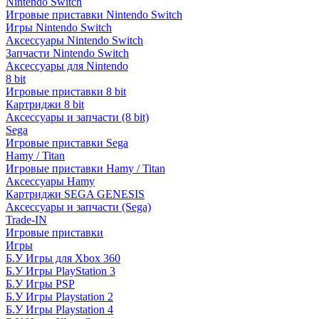
Nintendo Switch
Игровые приставки Nintendo Switch
Игры Nintendo Switch
Аксессуары Nintendo Switch
Запчасти Nintendo Switch
Аксессуары для Nintendo
8 bit
Игровые приставки 8 bit
Картриджи 8 bit
Аксессуары и запчасти (8 bit)
Sega
Игровые приставки Sega
Hamy / Titan
Игровые приставки Hamy / Titan
Аксессуары Hamy
Картриджи SEGA GENESIS
Аксессуары и запчасти (Sega)
Trade-IN
Игровые приставки
Игры
Б.У Игры для Xbox 360
Б.У Игры PlayStation 3
Б.У Игры PSP
Б.У Игры Playstation 2
Б.У Игры Playstation 4