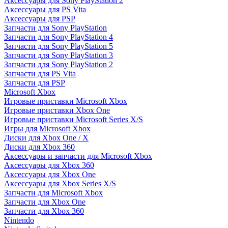
Аксессуары для Sony PlayStation 2
Аксессуары для PS Vita
Аксессуары для PSP
Запчасти для Sony PlayStation
Запчасти для Sony PlayStation 4
Запчасти для Sony PlayStation 5
Запчасти для Sony PlayStation 3
Запчасти для Sony PlayStation 2
Запчасти для PS Vita
Запчасти для PSP
Microsoft Xbox
Игровые приставки Microsoft Xbox
Игровые приставки Xbox One
Игровые приставки Microsoft Series X/S
Игры для Microsoft Xbox
Диски для Xbox One / X
Диски для Xbox 360
Аксессуары и запчасти для Microsoft Xbox
Аксессуары для Xbox 360
Аксессуары для Xbox One
Аксессуары для Xbox Series X/S
Запчасти для Microsoft Xbox
Запчасти для Xbox One
Запчасти для Xbox 360
Nintendo