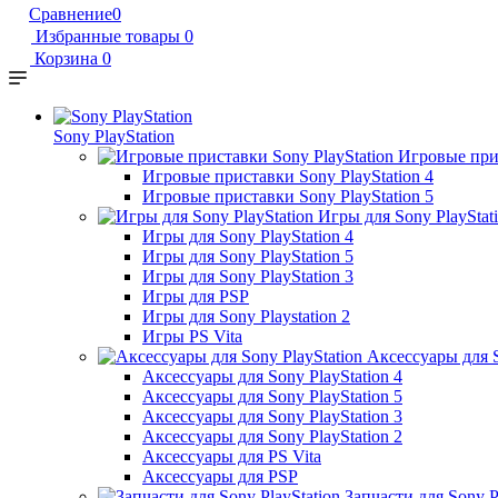
Сравнение
0
Избранные товары
0
Корзина
0
Sony PlayStation
Игровые прис
Игровые приставки Sony PlayStation 4
Игровые приставки Sony PlayStation 5
Игры для Sony PlayStat
Игры для Sony PlayStation 4
Игры для Sony PlayStation 5
Игры для Sony PlayStation 3
Игры для PSP
Игры для Sony Playstation 2
Игры PS Vita
Аксессуары для S
Аксессуары для Sony PlayStation 4
Аксессуары для Sony PlayStation 5
Аксессуары для Sony PlayStation 3
Аксессуары для Sony PlayStation 2
Аксессуары для PS Vita
Аксессуары для PSP
Запчасти для Sony P