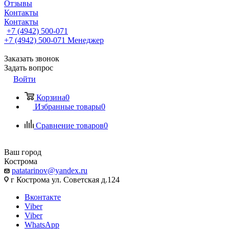
Отзывы
Контакты
Контакты
+7 (4942) 500-071
+7 (4942) 500-071
Менеджер
Заказать звонок
Задать вопрос
Войти
Корзина
0
Избранные товары
0
Сравнение товаров
0
Ваш город
Кострома
patatarinov@yandex.ru
г Кострома ул. Советская д.124
Вконтакте
Viber
Viber
WhatsApp