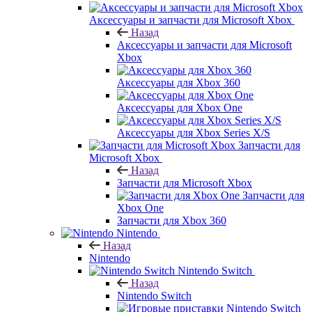
Аксессуары и запчасти для Microsoft Xbox
Назад
Аксессуары и запчасти для Microsoft
Xbox
Аксессуары для Xbox 360
Аксессуары для Xbox One
Аксессуары для Xbox Series X/S
Запчасти для
Microsoft Xbox
Назад
Запчасти для Microsoft Xbox
Запчасти для
Xbox One
Запчасти для Xbox 360
Nintendo
Назад
Nintendo
Nintendo Switch
Назад
Nintendo Switch