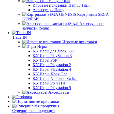
Hamy / Titan
Игровые приставки Hamy / Titan
Аксессуары Hamy
Картриджи SEGA
GENESIS
Аксессуары и
запчасти (Sega)
Trade-IN
Игровые приставки
Игры
Б.У Игры для Xbox 360
Б.У Игры PlayStation 3
Б.У Игры PSP
Б.У Игры Playstation 2
Б.У Игры Playstation 4
Б.У Игры Xbox One
Б.У Игры Nintendo Switch
Б.У Игры PS VITA
Б.У Игры Playstation 5
Аксессуары
Сувернирная продукция