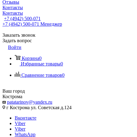
Отзывы
Контакты
Контакты
+7 (4942) 500-071
+7 (4942) 500-071
Менеджер
Заказать звонок
Задать вопрос
Войти
Корзина
0
Избранные товары
0
Сравнение товаров
0
Ваш город
Кострома
patatarinov@yandex.ru
г Кострома ул. Советская д.124
Вконтакте
Viber
Viber
WhatsApp