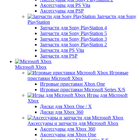
Аксессуары для PS Vita
Аксессуары для PSP
Запчасти для Sony
PlayStation
Запчасти для Sony PlayStation 4
Запчасти для Sony PlayStation 5
Запчасти для Sony PlayStation 3
Запчасти для Sony PlayStation 2
Запчасти для PS Vita
Запчасти для PSP
Microsoft Xbox
Игровые
приставки Microsoft Xbox
Игровые приставки Xbox One
Игровые приставки Microsoft Series X/S
Игры для Microsoft
Xbox
Диски для Xbox One / X
Диски для Xbox 360
Аксессуары и запчасти для Microsoft Xbox
Аксессуары для Xbox 360
Аксессуары для Xbox One