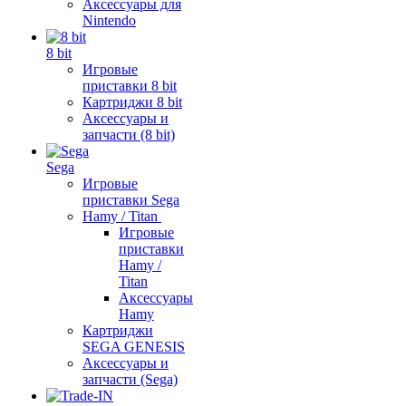
Аксессуары для
Nintendo
8 bit
Игровые
приставки 8 bit
Картриджи 8 bit
Аксессуары и
запчасти (8 bit)
Sega
Игровые
приставки Sega
Hamy / Titan
Игровые
приставки
Hamy /
Titan
Аксессуары
Hamy
Картриджи
SEGA GENESIS
Аксессуары и
запчасти (Sega)