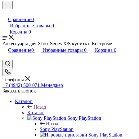
Сравнение
0
Избранные товары
0
Корзина
0
Аксессуары для Xbox Series X/S купить в Костроме
Сравнение
0
Избранные товары
0
Корзина
0
Телефоны
+7 (4942) 500-071
Менеджер
Заказать звонок
Каталог
Назад
Каталог
Sony PlayStation
Назад
Sony PlayStation