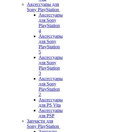
Аксессуары для
Sony PlayStation
Аксессуары
для Sony
PlayStation
4
Аксессуары
для Sony
PlayStation
5
Аксессуары
для Sony
PlayStation
3
Аксессуары
для Sony
PlayStation
2
Аксессуары
для PS Vita
Аксессуары
для PSP
Запчасти для
Sony PlayStation
Запчасти