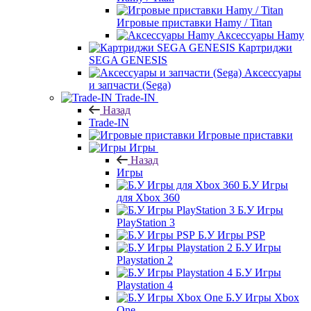
Игровые приставки Hamy / Titan
Аксессуары Hamy
Картриджи
SEGA GENESIS
Аксессуары
и запчасти (Sega)
Trade-IN
Назад
Trade-IN
Игровые приставки
Игры
Назад
Игры
Б.У Игры
для Xbox 360
Б.У Игры
PlayStation 3
Б.У Игры PSP
Б.У Игры
Playstation 2
Б.У Игры
Playstation 4
Б.У Игры Xbox
One