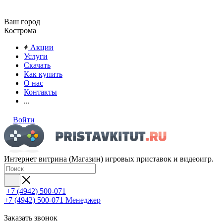
Ваш город
Кострома
Акции
Услуги
Скачать
Как купить
О нас
Контакты
...
Войти
Интернет витрина (Магазин) игровых приставок и видеоигр.
+7 (4942) 500-071
+7 (4942) 500-071
Менеджер
Заказать звонок