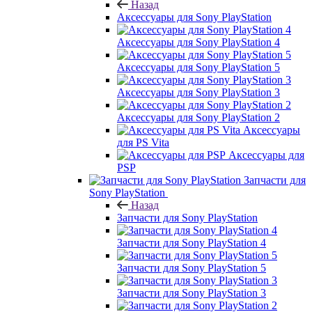
Назад
Аксессуары для Sony PlayStation
Аксессуары для Sony PlayStation 4
Аксессуары для Sony PlayStation 5
Аксессуары для Sony PlayStation 3
Аксессуары для Sony PlayStation 2
Аксессуары
для PS Vita
Аксессуары для
PSP
Запчасти для
Sony PlayStation
Назад
Запчасти для Sony PlayStation
Запчасти для Sony PlayStation 4
Запчасти для Sony PlayStation 5
Запчасти для Sony PlayStation 3