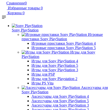
Сравнение
0
Избранные товары
0
Корзина
0
Sony PlayStation
Игровые
приставки Sony PlayStation
Игровые приставки Sony PlayStation 4
Игровые приставки Sony PlayStation 5
Игры для Sony
PlayStation
Игры для Sony PlayStation 4
Игры для Sony PlayStation 5
Игры для Sony PlayStation 3
Игры для PSP
Игры для Sony Playstation 2
Игры PS Vita
Аксессуары для
Sony PlayStation
Аксессуары для Sony PlayStation 4
Аксессуары для Sony PlayStation 5
Аксессуары для Sony PlayStation 3
Аксессуары для Sony PlayStation 2