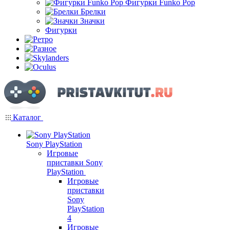
Фигурки Funko Pop
Брелки
Значки
Фигурки
Каталог
Sony PlayStation
Игровые
приставки Sony
PlayStation
Игровые
приставки
Sony
PlayStation
4
Игровые