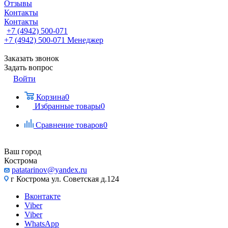
Отзывы
Контакты
Контакты
+7 (4942) 500-071
+7 (4942) 500-071
Менеджер
Заказать звонок
Задать вопрос
Войти
Корзина
0
Избранные товары
0
Сравнение товаров
0
Ваш город
Кострома
patatarinov@yandex.ru
г Кострома ул. Советская д.124
Вконтакте
Viber
Viber
WhatsApp