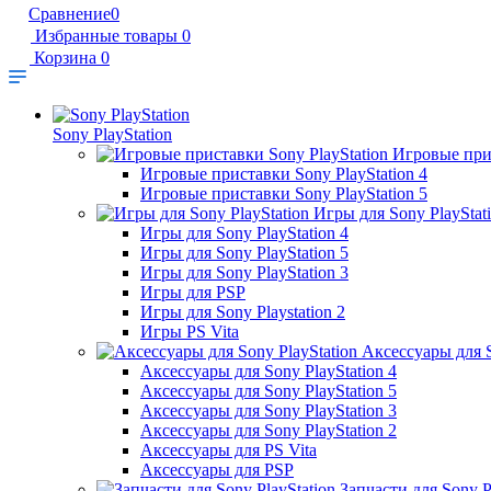
Сравнение
0
Избранные товары
0
Корзина
0
Sony PlayStation
Игровые прис
Игровые приставки Sony PlayStation 4
Игровые приставки Sony PlayStation 5
Игры для Sony PlayStat
Игры для Sony PlayStation 4
Игры для Sony PlayStation 5
Игры для Sony PlayStation 3
Игры для PSP
Игры для Sony Playstation 2
Игры PS Vita
Аксессуары для S
Аксессуары для Sony PlayStation 4
Аксессуары для Sony PlayStation 5
Аксессуары для Sony PlayStation 3
Аксессуары для Sony PlayStation 2
Аксессуары для PS Vita
Аксессуары для PSP
Запчасти для Sony P