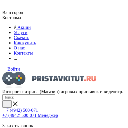
Ваш город
Кострома
Акции
Услуги
Скачать
Как купить
О нас
Контакты
...
Войти
Интернет витрина (Магазин) игровых приставок и видеоигр.
+7 (4942) 500-071
+7 (4942) 500-071
Менеджер
Заказать звонок