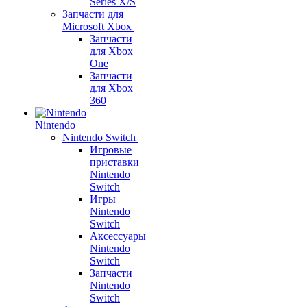
Series X/S
Запчасти для
Microsoft Xbox
Запчасти
для Xbox
One
Запчасти
для Xbox
360
Nintendo
Nintendo Switch
Игровые
приставки
Nintendo
Switch
Игры
Nintendo
Switch
Аксессуары
Nintendo
Switch
Запчасти
Nintendo
Switch