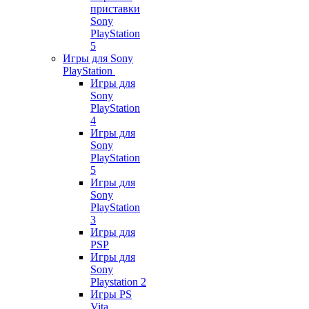
приставки
Sony
PlayStation
5
Игры для Sony
PlayStation
Игры для
Sony
PlayStation
4
Игры для
Sony
PlayStation
5
Игры для
Sony
PlayStation
3
Игры для
PSP
Игры для
Sony
Playstation 2
Игры PS
Vita