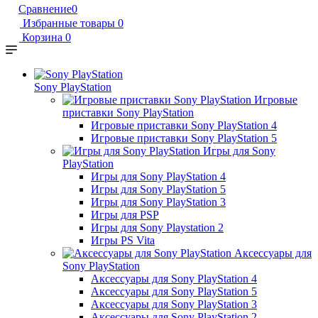
Сравнение
0
Избранные товары
0
Корзина
0
Sony PlayStation
Игровые
приставки Sony PlayStation
Игровые приставки Sony PlayStation 4
Игровые приставки Sony PlayStation 5
Игры для Sony
PlayStation
Игры для Sony PlayStation 4
Игры для Sony PlayStation 5
Игры для Sony PlayStation 3
Игры для PSP
Игры для Sony Playstation 2
Игры PS Vita
Аксессуары для
Sony PlayStation
Аксессуары для Sony PlayStation 4
Аксессуары для Sony PlayStation 5
Аксессуары для Sony PlayStation 3
Аксессуары для Sony PlayStation 2