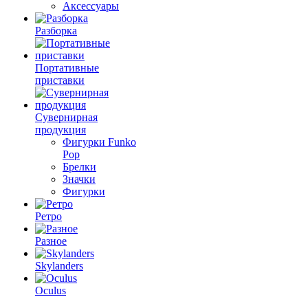
Аксессуары
Разборка
Портативные
приставки
Сувернирная
продукция
Фигурки Funko
Pop
Брелки
Значки
Фигурки
Ретро
Разное
Skylanders
Oculus