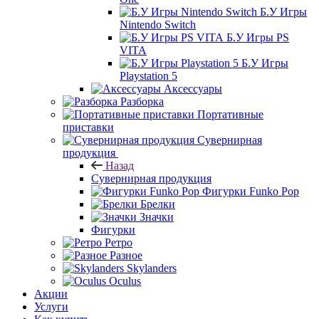
Б.У Игры
Nintendo Switch
Б.У Игры PS
VITA
Б.У Игры
Playstation 5
Аксессуары
Разборка
Портативные
приставки
Сувернирная
продукция
Назад
Сувернирная продукция
Фигурки Funko Pop
Брелки
Значки
Фигурки
Ретро
Разное
Skylanders
Oculus
Акции
Услуги