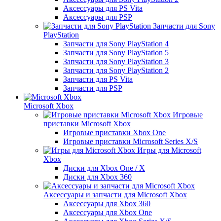
Аксессуары для PS Vita
Аксессуары для PSP
Запчасти для Sony
PlayStation
Запчасти для Sony PlayStation 4
Запчасти для Sony PlayStation 5
Запчасти для Sony PlayStation 3
Запчасти для Sony PlayStation 2
Запчасти для PS Vita
Запчасти для PSP
Microsoft Xbox
Игровые
приставки Microsoft Xbox
Игровые приставки Xbox One
Игровые приставки Microsoft Series X/S
Игры для Microsoft
Xbox
Диски для Xbox One / X
Диски для Xbox 360
Аксессуары и запчасти для Microsoft Xbox
Аксессуары для Xbox 360
Аксессуары для Xbox One