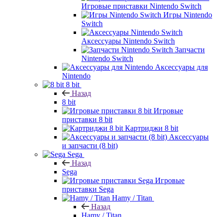
Игровые приставки Nintendo Switch
Игры Nintendo
Switch
Аксессуары Nintendo Switch
Запчасти
Nintendo Switch
Аксессуары для
Nintendo
8 bit
Назад
8 bit
Игровые
приставки 8 bit
Картриджи 8 bit
Аксессуары
и запчасти (8 bit)
Sega
Назад
Sega
Игровые
приставки Sega
Hamy / Titan
Назад
Hamy / Titan