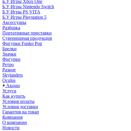
Б.У Игры Xbox One
Б.У Игры Nintendo Switch
Б.У Игры PS VITA
Б.У Игры Playstation 5
Аксессуары
Разборка
Портативные приставки
Сувернирная продукция
Фигурки Funko Pop
Брелки
Значки
Фигурки
Ретро
Разное
Skylanders
Oculus
Акции
Услуги
Как купить
Условия оплаты
Условия доставки
Гарантия на товар
Компания
О компании
Новости