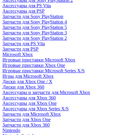
Аксессуары для Sony PlayStation 2
Аксессуары для PS Vita
Аксессуары для PSP
Запчасти для Sony PlayStation
Запчасти для Sony PlayStation 4
Запчасти для Sony PlayStation 5
Запчасти для Sony PlayStation 3
Запчасти для Sony PlayStation 2
Запчасти для PS Vita
Запчасти для PSP
Microsoft Xbox
Игровые приставки Microsoft Xbox
Игровые приставки Xbox One
Игровые приставки Microsoft Series X/S
Игры для Microsoft Xbox
Диски для Xbox One / X
Диски для Xbox 360
Аксессуары и запчасти для Microsoft Xbox
Аксессуары для Xbox 360
Аксессуары для Xbox One
Аксессуары для Xbox Series X/S
Запчасти для Microsoft Xbox
Запчасти для Xbox One
Запчасти для Xbox 360
Nintendo