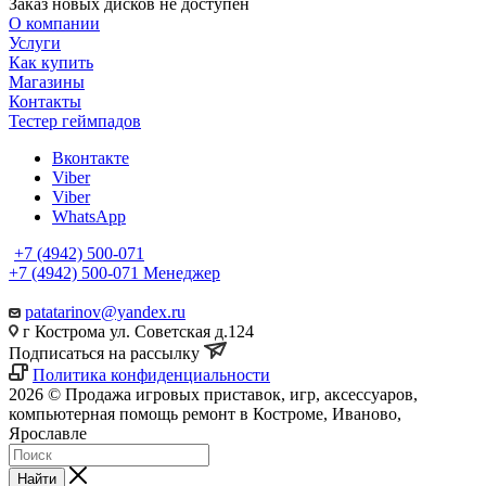
Заказ новых дисков не доступен
О компании
Услуги
Как купить
Магазины
Контакты
Тестер геймпадов
Вконтакте
Viber
Viber
WhatsApp
+7 (4942) 500-071
+7 (4942) 500-071
Менеджер
patatarinov@yandex.ru
г Кострома ул. Советская д.124
Подписаться на рассылку
Политика конфиденциальности
2026 © Продажа игровых приставок, игр, аксессуаров,
компьютерная помощь ремонт в Костроме, Иваново,
Ярославле
Найти