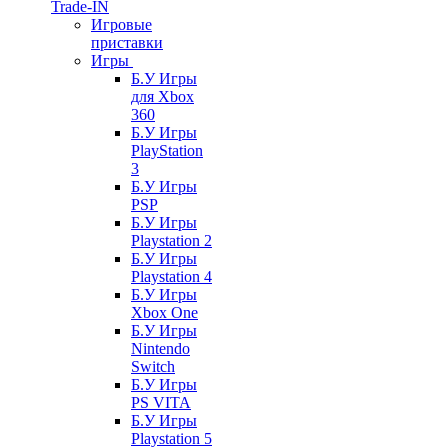
Trade-IN
Игровые
приставки
Игры
Б.У Игры
для Xbox
360
Б.У Игры
PlayStation
3
Б.У Игры
PSP
Б.У Игры
Playstation 2
Б.У Игры
Playstation 4
Б.У Игры
Xbox One
Б.У Игры
Nintendo
Switch
Б.У Игры
PS VITA
Б.У Игры
Playstation 5