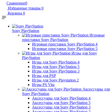
Сравнение
0
Избранные товары
0
Корзина
0
Sony PlayStation
Игровые
приставки Sony PlayStation
Игровые приставки Sony PlayStation 4
Игровые приставки Sony PlayStation 5
Игры для Sony
PlayStation
Игры для Sony PlayStation 4
Игры для Sony PlayStation 5
Игры для Sony PlayStation 3
Игры для PSP
Игры для Sony Playstation 2
Игры PS Vita
Аксессуары для
Sony PlayStation
Аксессуары для Sony PlayStation 4
Аксессуары для Sony PlayStation 5
Аксессуары для Sony PlayStation 3
Аксессуары для Sony PlayStation 2