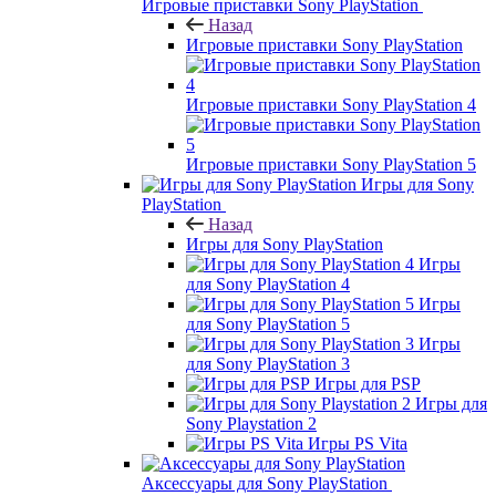
Игровые приставки Sony PlayStation
Назад
Игровые приставки Sony PlayStation
Игровые приставки Sony PlayStation 4
Игровые приставки Sony PlayStation 5
Игры для Sony
PlayStation
Назад
Игры для Sony PlayStation
Игры
для Sony PlayStation 4
Игры
для Sony PlayStation 5
Игры
для Sony PlayStation 3
Игры для PSP
Игры для
Sony Playstation 2
Игры PS Vita
Аксессуары для Sony PlayStation