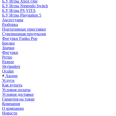
Б.У Игры Xbox One
Б.У Игры Nintendo Switch
Б.У Игры PS VITA
Б.У Игры Playstation 5
Аксессуары
Разборка
Портативные приставки
Сувернирная продукция
Фигурки Funko Pop
Брелки
Значки
Фигурки
Ретро
Разное
Skylanders
Oculus
Акции
Услуги
Как купить
Условия оплаты
Условия доставки
Гарантия на товар
Компания
О компании
Новости