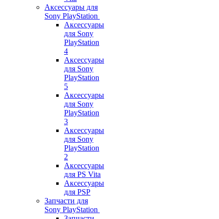
Аксессуары для
Sony PlayStation
Аксессуары
для Sony
PlayStation
4
Аксессуары
для Sony
PlayStation
5
Аксессуары
для Sony
PlayStation
3
Аксессуары
для Sony
PlayStation
2
Аксессуары
для PS Vita
Аксессуары
для PSP
Запчасти для
Sony PlayStation
Запчасти