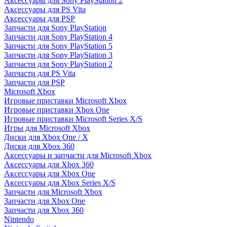
Аксессуары для Sony PlayStation 2
Аксессуары для PS Vita
Аксессуары для PSP
Запчасти для Sony PlayStation
Запчасти для Sony PlayStation 4
Запчасти для Sony PlayStation 5
Запчасти для Sony PlayStation 3
Запчасти для Sony PlayStation 2
Запчасти для PS Vita
Запчасти для PSP
Microsoft Xbox
Игровые приставки Microsoft Xbox
Игровые приставки Xbox One
Игровые приставки Microsoft Series X/S
Игры для Microsoft Xbox
Диски для Xbox One / X
Диски для Xbox 360
Аксессуары и запчасти для Microsoft Xbox
Аксессуары для Xbox 360
Аксессуары для Xbox One
Аксессуары для Xbox Series X/S
Запчасти для Microsoft Xbox
Запчасти для Xbox One
Запчасти для Xbox 360
Nintendo