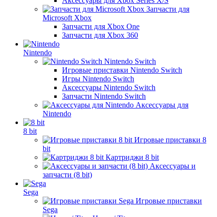
Аксессуары для Xbox Series X/S
Запчасти для
Microsoft Xbox
Запчасти для Xbox One
Запчасти для Xbox 360
Nintendo
Nintendo Switch
Игровые приставки Nintendo Switch
Игры Nintendo Switch
Аксессуары Nintendo Switch
Запчасти Nintendo Switch
Аксессуары для
Nintendo
8 bit
Игровые приставки 8
bit
Картриджи 8 bit
Аксессуары и
запчасти (8 bit)
Sega
Игровые приставки
Sega