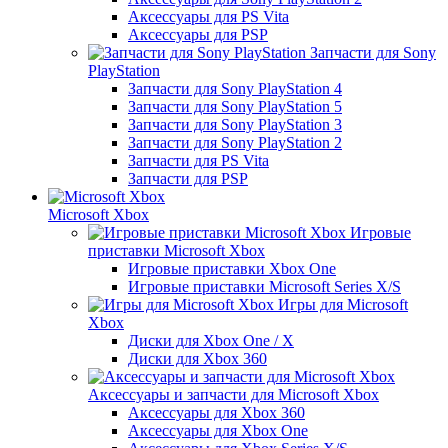
Аксессуары для PS Vita
Аксессуары для PSP
Запчасти для Sony
PlayStation
Запчасти для Sony PlayStation 4
Запчасти для Sony PlayStation 5
Запчасти для Sony PlayStation 3
Запчасти для Sony PlayStation 2
Запчасти для PS Vita
Запчасти для PSP
Microsoft Xbox
Игровые
приставки Microsoft Xbox
Игровые приставки Xbox One
Игровые приставки Microsoft Series X/S
Игры для Microsoft
Xbox
Диски для Xbox One / X
Диски для Xbox 360
Аксессуары и запчасти для Microsoft Xbox
Аксессуары для Xbox 360
Аксессуары для Xbox One