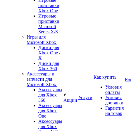
Игровые
приставки
Xbox One
Игровые
приставки
Microsoft
Series X/S
Игры для
Microsoft Xbox
Диски для
Xbox One /
X
Диски для
Xbox 360
Аксессуары и
Как купить
запчасти для
Ко
Microsoft Xbox
Условия
Аксессуары
оплаты
для Xbox
Услуги
Условия
360
Акции
доставки
Аксессуары
Гарантия
для Xbox
на товар
One
Аксессуары
для Xbox