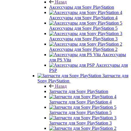
Назад
Аксессуары для Sony PlayStation
Аксессуары для Sony PlayStation 4
Аксессуары для Sony PlayStation 5
Аксессуары для Sony PlayStation 3
Аксессуары для Sony PlayStation 2
Аксессуары
для PS Vita
Аксессуары для
PSP
Запчасти для
Sony PlayStation
Назад
Запчасти для Sony PlayStation
Запчасти для Sony PlayStation 4
Запчасти для Sony PlayStation 5
Запчасти для Sony PlayStation 3