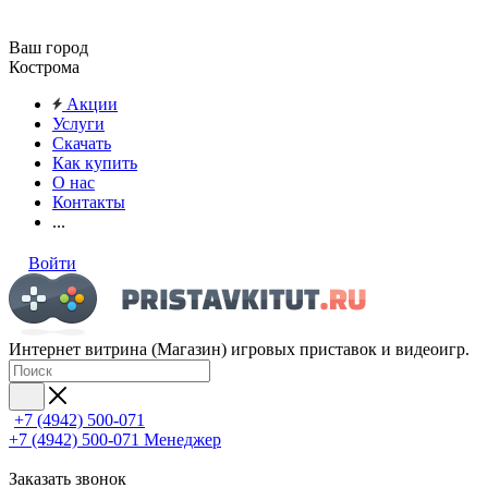
Ваш город
Кострома
Акции
Услуги
Скачать
Как купить
О нас
Контакты
...
Войти
Интернет витрина (Магазин) игровых приставок и видеоигр.
+7 (4942) 500-071
+7 (4942) 500-071
Менеджер
Заказать звонок