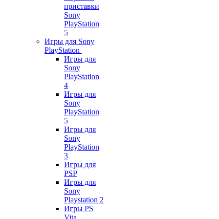
приставки
Sony
PlayStation
5
Игры для Sony
PlayStation
Игры для
Sony
PlayStation
4
Игры для
Sony
PlayStation
5
Игры для
Sony
PlayStation
3
Игры для
PSP
Игры для
Sony
Playstation 2
Игры PS
Vita