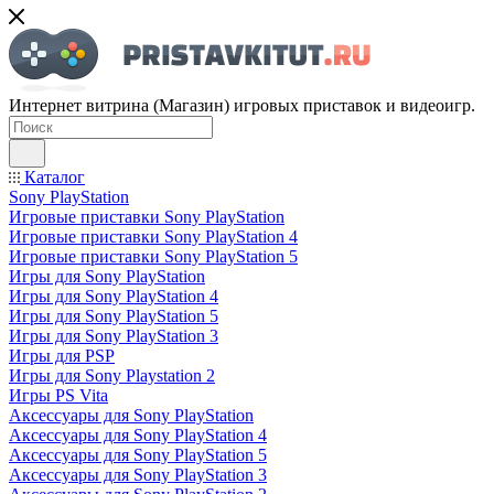
Интернет витрина (Магазин) игровых приставок и видеоигр.
Каталог
Sony PlayStation
Игровые приставки Sony PlayStation
Игровые приставки Sony PlayStation 4
Игровые приставки Sony PlayStation 5
Игры для Sony PlayStation
Игры для Sony PlayStation 4
Игры для Sony PlayStation 5
Игры для Sony PlayStation 3
Игры для PSP
Игры для Sony Playstation 2
Игры PS Vita
Аксессуары для Sony PlayStation
Аксессуары для Sony PlayStation 4
Аксессуары для Sony PlayStation 5
Аксессуары для Sony PlayStation 3