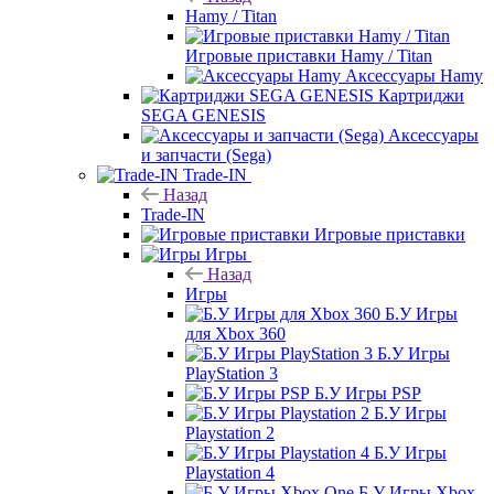
Hamy / Titan
Игровые приставки Hamy / Titan
Аксессуары Hamy
Картриджи
SEGA GENESIS
Аксессуары
и запчасти (Sega)
Trade-IN
Назад
Trade-IN
Игровые приставки
Игры
Назад
Игры
Б.У Игры
для Xbox 360
Б.У Игры
PlayStation 3
Б.У Игры PSP
Б.У Игры
Playstation 2
Б.У Игры
Playstation 4
Б.У Игры Xbox