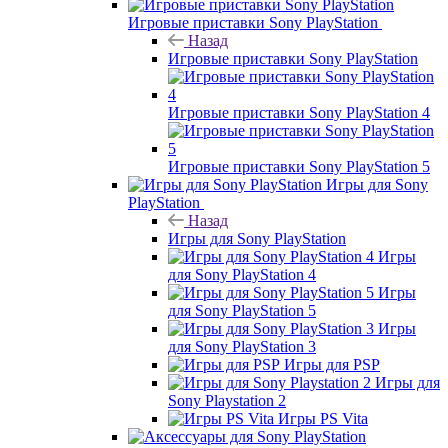
Игровые приставки Sony PlayStation
Назад
Игровые приставки Sony PlayStation
Игровые приставки Sony PlayStation 4
Игровые приставки Sony PlayStation 5
Игры для Sony
PlayStation
Назад
Игры для Sony PlayStation
Игры
для Sony PlayStation 4
Игры
для Sony PlayStation 5
Игры
для Sony PlayStation 3
Игры для PSP
Игры для
Sony Playstation 2
Игры PS Vita