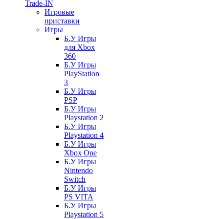
Trade-IN
Игровые
приставки
Игры
Б.У Игры
для Xbox
360
Б.У Игры
PlayStation
3
Б.У Игры
PSP
Б.У Игры
Playstation 2
Б.У Игры
Playstation 4
Б.У Игры
Xbox One
Б.У Игры
Nintendo
Switch
Б.У Игры
PS VITA
Б.У Игры
Playstation 5