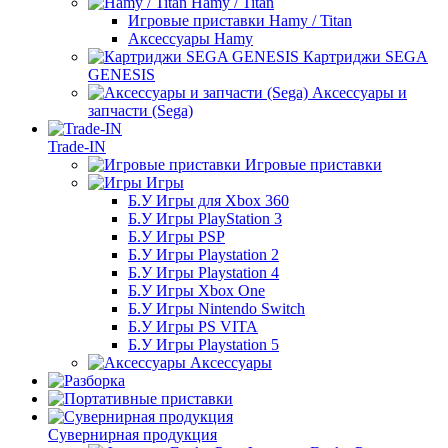
Hamy / Titan
Игровые приставки Hamy / Titan
Аксессуары Hamy
Картриджи SEGA
GENESIS
Аксессуары и
запчасти (Sega)
Trade-IN
Игровые приставки
Игры
Б.У Игры для Xbox 360
Б.У Игры PlayStation 3
Б.У Игры PSP
Б.У Игры Playstation 2
Б.У Игры Playstation 4
Б.У Игры Xbox One
Б.У Игры Nintendo Switch
Б.У Игры PS VITA
Б.У Игры Playstation 5
Аксессуары
Сувернирная продукция