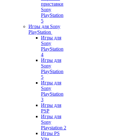
приставки
Sony
PlayStation
5
Игры для Sony
PlayStation
Игры для
Sony
PlayStation
4
Игры для
Sony
PlayStation
5
Игры для
Sony
PlayStation
3
Игры для
PSP
Игры для
Sony
Playstation 2
Игры PS
Vita