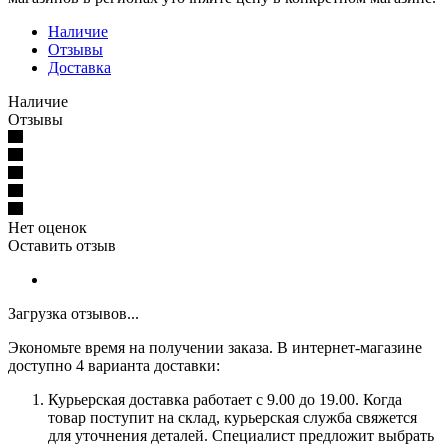
Наличие
Отзывы
Доставка
Наличие
Отзывы
Нет оценок
Оставить отзыв
Загрузка отзывов...
Экономьте время на получении заказа. В интернет-магазине
доступно 4 варианта доставки:
Курьерская доставка работает с 9.00 до 19.00. Когда
товар поступит на склад, курьерская служба свяжется
для уточнения деталей. Специалист предложит выбрать