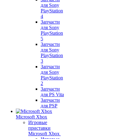
для Sony
PlayStation
4
Запчасти
для Sony
PlayStation
5
Запчасти
для Sony
PlayStation
3
Запчасти
для Sony
PlayStation
2
Запчасти
для PS Vita
Запчасти
для PSP
Microsoft Xbox
Игровые
приставки
Microsoft Xbox