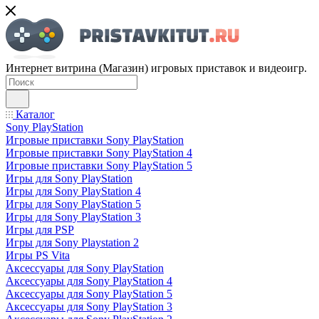
Интернет витрина (Магазин) игровых приставок и видеоигр.
Каталог
Sony PlayStation
Игровые приставки Sony PlayStation
Игровые приставки Sony PlayStation 4
Игровые приставки Sony PlayStation 5
Игры для Sony PlayStation
Игры для Sony PlayStation 4
Игры для Sony PlayStation 5
Игры для Sony PlayStation 3
Игры для PSP
Игры для Sony Playstation 2
Игры PS Vita
Аксессуары для Sony PlayStation
Аксессуары для Sony PlayStation 4
Аксессуары для Sony PlayStation 5
Аксессуары для Sony PlayStation 3