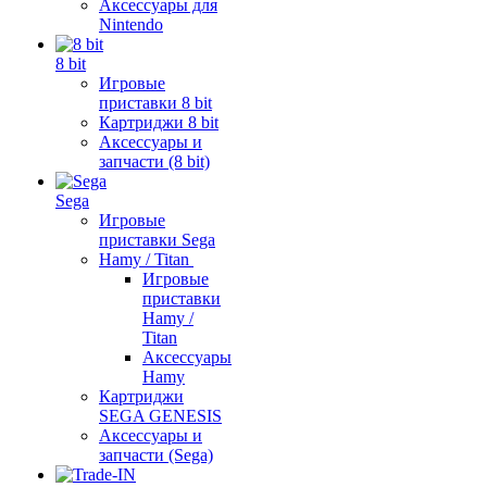
Аксессуары для
Nintendo
8 bit
Игровые
приставки 8 bit
Картриджи 8 bit
Аксессуары и
запчасти (8 bit)
Sega
Игровые
приставки Sega
Hamy / Titan
Игровые
приставки
Hamy /
Titan
Аксессуары
Hamy
Картриджи
SEGA GENESIS
Аксессуары и
запчасти (Sega)