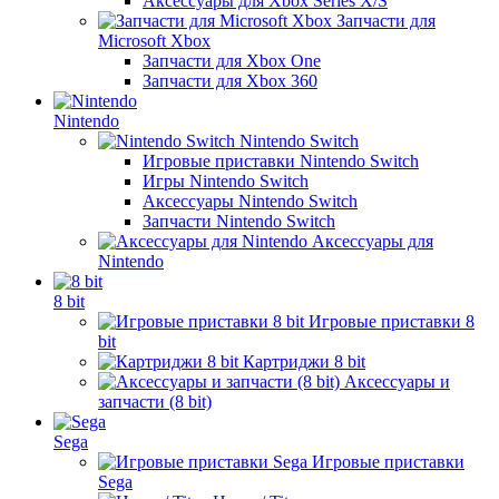
Аксессуары для Xbox Series X/S
Запчасти для
Microsoft Xbox
Запчасти для Xbox One
Запчасти для Xbox 360
Nintendo
Nintendo Switch
Игровые приставки Nintendo Switch
Игры Nintendo Switch
Аксессуары Nintendo Switch
Запчасти Nintendo Switch
Аксессуары для
Nintendo
8 bit
Игровые приставки 8
bit
Картриджи 8 bit
Аксессуары и
запчасти (8 bit)
Sega
Игровые приставки
Sega