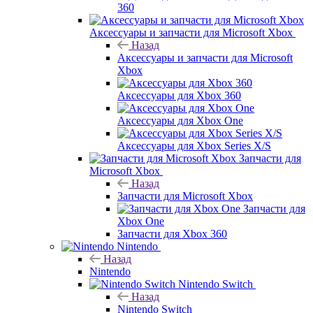
360
Аксессуары и запчасти для Microsoft Xbox
Назад
Аксессуары и запчасти для Microsoft
Xbox
Аксессуары для Xbox 360
Аксессуары для Xbox One
Аксессуары для Xbox Series X/S
Запчасти для
Microsoft Xbox
Назад
Запчасти для Microsoft Xbox
Запчасти для
Xbox One
Запчасти для Xbox 360
Nintendo
Назад
Nintendo
Nintendo Switch
Назад
Nintendo Switch