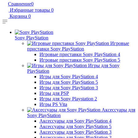
Сравнение
0
Избранные товары
0
Корзина
0
Sony PlayStation
Игровые
приставки Sony PlayStation
Игровые приставки Sony PlayStation 4
Игровые приставки Sony PlayStation 5
Игры для Sony
PlayStation
Игры для Sony PlayStation 4
Игры для Sony PlayStation 5
Игры для Sony PlayStation 3
Игры для PSP
Игры для Sony Playstation 2
Игры PS Vita
Аксессуары для
Sony PlayStation
Аксессуары для Sony PlayStation 4
Аксессуары для Sony PlayStation 5
Аксессуары для Sony PlayStation 3
Аксессуары для Sony PlayStation 2