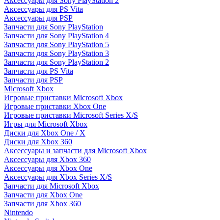
Аксессуары для Sony PlayStation 2
Аксессуары для PS Vita
Аксессуары для PSP
Запчасти для Sony PlayStation
Запчасти для Sony PlayStation 4
Запчасти для Sony PlayStation 5
Запчасти для Sony PlayStation 3
Запчасти для Sony PlayStation 2
Запчасти для PS Vita
Запчасти для PSP
Microsoft Xbox
Игровые приставки Microsoft Xbox
Игровые приставки Xbox One
Игровые приставки Microsoft Series X/S
Игры для Microsoft Xbox
Диски для Xbox One / X
Диски для Xbox 360
Аксессуары и запчасти для Microsoft Xbox
Аксессуары для Xbox 360
Аксессуары для Xbox One
Аксессуары для Xbox Series X/S
Запчасти для Microsoft Xbox
Запчасти для Xbox One
Запчасти для Xbox 360
Nintendo