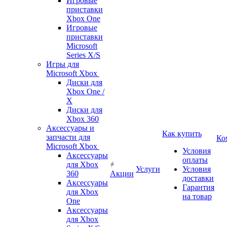
Игровые
приставки
Xbox One
Игровые
приставки
Microsoft
Series X/S
Игры для
Microsoft Xbox
Диски для
Xbox One /
X
Диски для
Xbox 360
Аксессуары и
Как купить
запчасти для
Ко
Microsoft Xbox
Условия
Аксессуары
оплаты
для Xbox
Услуги
Условия
360
Акции
доставки
Аксессуары
Гарантия
для Xbox
на товар
One
Аксессуары
для Xbox