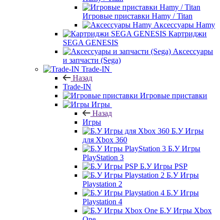
Игровые приставки Hamy / Titan
Аксессуары Hamy
Картриджи
SEGA GENESIS
Аксессуары
и запчасти (Sega)
Trade-IN
Назад
Trade-IN
Игровые приставки
Игры
Назад
Игры
Б.У Игры
для Xbox 360
Б.У Игры
PlayStation 3
Б.У Игры PSP
Б.У Игры
Playstation 2
Б.У Игры
Playstation 4
Б.У Игры Xbox
One