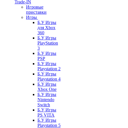
Trade-IN
Игровые
приставки
Игры
Б.У Игры
для Xbox
360
Б.У Игры
PlayStation
3
Б.У Игры
PSP
Б.У Игры
Playstation 2
Б.У Игры
Playstation 4
Б.У Игры
Xbox One
Б.У Игры
Nintendo
Switch
Б.У Игры
PS VITA
Б.У Игры
Playstation 5