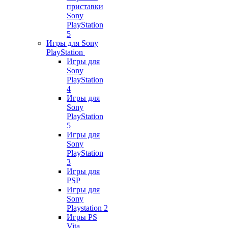
приставки
Sony
PlayStation
5
Игры для Sony
PlayStation
Игры для
Sony
PlayStation
4
Игры для
Sony
PlayStation
5
Игры для
Sony
PlayStation
3
Игры для
PSP
Игры для
Sony
Playstation 2
Игры PS
Vita