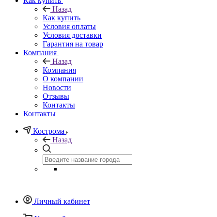
Как купить
Назад
Как купить
Условия оплаты
Условия доставки
Гарантия на товар
Компания
Назад
Компания
О компании
Новости
Отзывы
Контакты
Контакты
Кострома
Назад
Личный кабинет