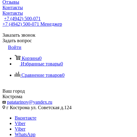
Отзывы
Контакты
Контакты
+7 (4942) 500-071
+7 (4942) 500-071
Менеджер
Заказать звонок
Задать вопрос
Войти
Корзина
0
Избранные товары
0
Сравнение товаров
0
Ваш город
Кострома
patatarinov@yandex.ru
г Кострома ул. Советская д.124
Вконтакте
Viber
Viber
WhatsApp