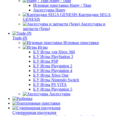
Hamy / Titan
Игровые приставки Hamy / Titan
Аксессуары Hamy
Картриджи SEGA
GENESIS
Аксессуары и
запчасти (Sega)
Trade-IN
Игровые приставки
Игры
Б.У Игры для Xbox 360
Б.У Игры PlayStation 3
Б.У Игры PSP
Б.У Игры Playstation 2
Б.У Игры Playstation 4
Б.У Игры Xbox One
Б.У Игры Nintendo Switch
Б.У Игры PS VITA
Б.У Игры Playstation 5
Аксессуары
Сувернирная продукция