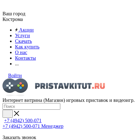
Ваш город
Кострома
Акции
Услуги
Скачать
Как купить
О нас
Контакты
...
Войти
Интернет витрина (Магазин) игровых приставок и видеоигр.
+7 (4942) 500-071
+7 (4942) 500-071
Менеджер
Заказать звонок