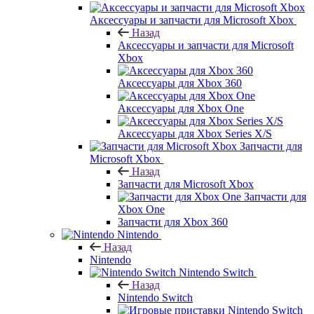
Аксессуары и запчасти для Microsoft Xbox
Назад
Аксессуары и запчасти для Microsoft
Xbox
Аксессуары для Xbox 360
Аксессуары для Xbox One
Аксессуары для Xbox Series X/S
Запчасти для
Microsoft Xbox
Назад
Запчасти для Microsoft Xbox
Запчасти для
Xbox One
Запчасти для Xbox 360
Nintendo
Назад
Nintendo
Nintendo Switch
Назад
Nintendo Switch