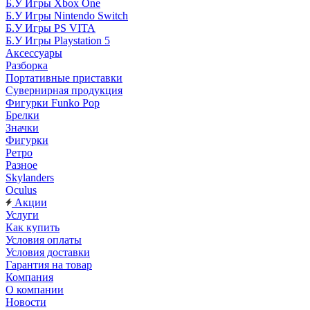
Б.У Игры Xbox One
Б.У Игры Nintendo Switch
Б.У Игры PS VITA
Б.У Игры Playstation 5
Аксессуары
Разборка
Портативные приставки
Сувернирная продукция
Фигурки Funko Pop
Брелки
Значки
Фигурки
Ретро
Разное
Skylanders
Oculus
Акции
Услуги
Как купить
Условия оплаты
Условия доставки
Гарантия на товар
Компания
О компании
Новости