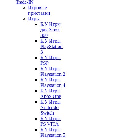
Trade-IN
Игровые
приставки
Игры
Б.У Игры
для Xbox
360
Б.У Игры
PlayStation
3
Б.У Игры
PSP
Б.У Игры
Playstation 2
Б.У Игры
Playstation 4
Б.У Игры
Xbox One
Б.У Игры
Nintendo
Switch
Б.У Игры
PS VITA
Б.У Игры
Playstation 5