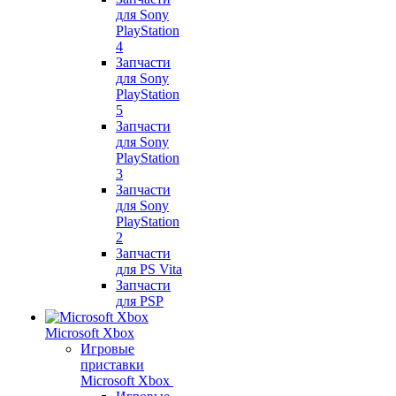
для Sony
PlayStation
4
Запчасти
для Sony
PlayStation
5
Запчасти
для Sony
PlayStation
3
Запчасти
для Sony
PlayStation
2
Запчасти
для PS Vita
Запчасти
для PSP
Microsoft Xbox
Игровые
приставки
Microsoft Xbox