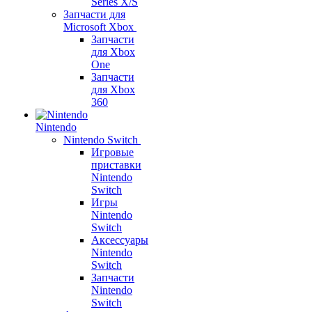
Series X/S
Запчасти для
Microsoft Xbox
Запчасти
для Xbox
One
Запчасти
для Xbox
360
Nintendo
Nintendo Switch
Игровые
приставки
Nintendo
Switch
Игры
Nintendo
Switch
Аксессуары
Nintendo
Switch
Запчасти
Nintendo
Switch