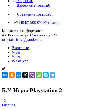
Корзина
0
Избранные товары
0
Сравнение товаров
0
+7 (4942) 500-071
Менеджер
Контактная информация
г Кострома ул. Советская д.124
patatarinov@yandex.ru
Вконтакте
Viber
Viber
WhatsApp
Б.У Игры Playstation 2
12
Главная