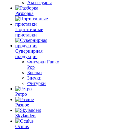
Аксессуары
Разборка
Портативные
приставки
Сувернирная
продукция
Фигурки Funko
Pop
Брелки
Значки
Фигурки
Ретро
Разное
Skylanders
Oculus