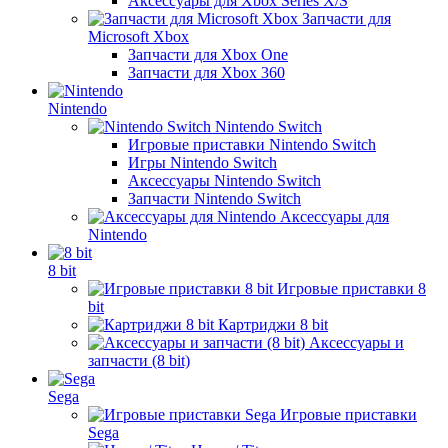
Аксессуары для Xbox Series X/S
Запчасти для
Microsoft Xbox
Запчасти для Xbox One
Запчасти для Xbox 360
Nintendo
Nintendo Switch
Игровые приставки Nintendo Switch
Игры Nintendo Switch
Аксессуары Nintendo Switch
Запчасти Nintendo Switch
Аксессуары для
Nintendo
8 bit
Игровые приставки 8
bit
Картриджи 8 bit
Аксессуары и
запчасти (8 bit)
Sega
Игровые приставки
Sega