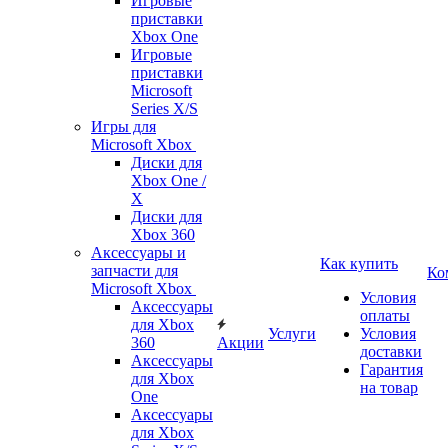
Игровые
приставки
Xbox One
Игровые
приставки
Microsoft
Series X/S
Игры для
Microsoft Xbox
Диски для
Xbox One /
X
Диски для
Xbox 360
Аксессуары и
Как купить
запчасти для
Ко
Microsoft Xbox
Условия
Аксессуары
оплаты
для Xbox
Услуги
Условия
360
Акции
доставки
Аксессуары
Гарантия
для Xbox
на товар
One
Аксессуары
для Xbox