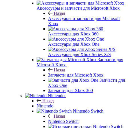
Аксессуары и запчасти для Microsoft Xbox
Назад
Аксессуары и запчасти для Microsoft
Xbox
Аксессуары для Xbox 360
Аксессуары для Xbox One
Аксессуары для Xbox Series X/S
Запчасти для
Microsoft Xbox
Назад
Запчасти для Microsoft Xbox
Запчасти для
Xbox One
Запчасти для Xbox 360
Nintendo
Назад
Nintendo
Nintendo Switch
Назад
Nintendo Switch