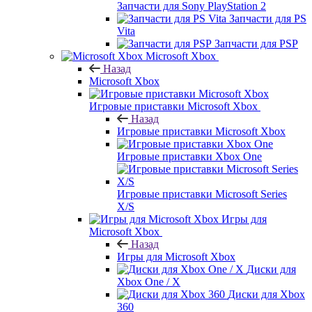
Запчасти для Sony PlayStation 2
Запчасти для PS
Vita
Запчасти для PSP
Microsoft Xbox
Назад
Microsoft Xbox
Игровые приставки Microsoft Xbox
Назад
Игровые приставки Microsoft Xbox
Игровые приставки Xbox One
Игровые приставки Microsoft Series
X/S
Игры для
Microsoft Xbox
Назад
Игры для Microsoft Xbox
Диски для
Xbox One / X
Диски для Xbox
360