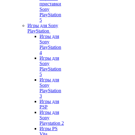
приставки
Sony
PlayStation
5
Игры для Sony
PlayStation
Игры для
Sony
PlayStation
4
Игры для
Sony
PlayStation
5
Игры для
Sony
PlayStation
3
Игры для
PSP
Игры для
Sony
Playstation 2
Игры PS
Vita