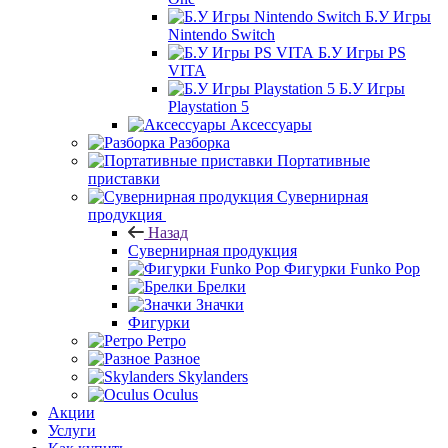
Б.У Игры
Nintendo Switch
Б.У Игры PS
VITA
Б.У Игры
Playstation 5
Аксессуары
Разборка
Портативные
приставки
Сувернирная
продукция
Назад
Сувернирная продукция
Фигурки Funko Pop
Брелки
Значки
Фигурки
Ретро
Разное
Skylanders
Oculus
Акции
Услуги