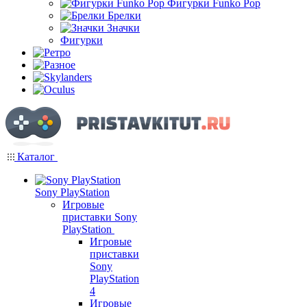
Фигурки Funko Pop
Брелки
Значки
Фигурки
Каталог
Sony PlayStation
Игровые
приставки Sony
PlayStation
Игровые
приставки
Sony
PlayStation
4
Игровые