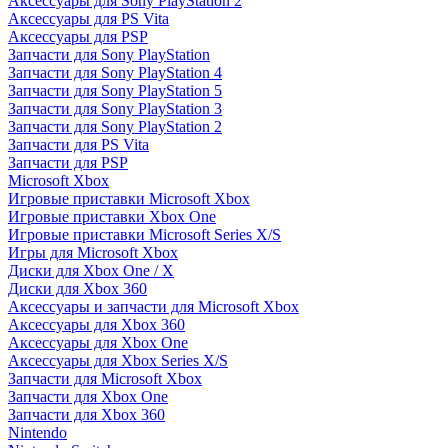
Аксессуары для Sony PlayStation 2
Аксессуары для PS Vita
Аксессуары для PSP
Запчасти для Sony PlayStation
Запчасти для Sony PlayStation 4
Запчасти для Sony PlayStation 5
Запчасти для Sony PlayStation 3
Запчасти для Sony PlayStation 2
Запчасти для PS Vita
Запчасти для PSP
Microsoft Xbox
Игровые приставки Microsoft Xbox
Игровые приставки Xbox One
Игровые приставки Microsoft Series X/S
Игры для Microsoft Xbox
Диски для Xbox One / X
Диски для Xbox 360
Аксессуары и запчасти для Microsoft Xbox
Аксессуары для Xbox 360
Аксессуары для Xbox One
Аксессуары для Xbox Series X/S
Запчасти для Microsoft Xbox
Запчасти для Xbox One
Запчасти для Xbox 360
Nintendo