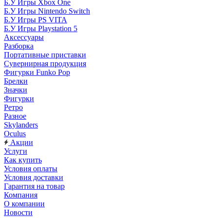
Б.У Игры Xbox One
Б.У Игры Nintendo Switch
Б.У Игры PS VITA
Б.У Игры Playstation 5
Аксессуары
Разборка
Портативные приставки
Сувернирная продукция
Фигурки Funko Pop
Брелки
Значки
Фигурки
Ретро
Разное
Skylanders
Oculus
Акции
Услуги
Как купить
Условия оплаты
Условия доставки
Гарантия на товар
Компания
О компании
Новости