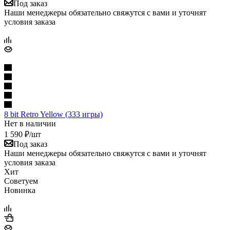
Под заказ
Наши менеджеры обязательно свяжутся с вами и уточнят
условия заказа
8 bit Retro Yellow (333 игры)
Нет в наличии
1 590
₽
/шт
Под заказ
Наши менеджеры обязательно свяжутся с вами и уточнят
условия заказа
Хит
Советуем
Новинка