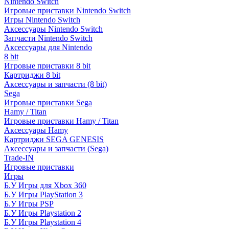
Nintendo Switch
Игровые приставки Nintendo Switch
Игры Nintendo Switch
Аксессуары Nintendo Switch
Запчасти Nintendo Switch
Аксессуары для Nintendo
8 bit
Игровые приставки 8 bit
Картриджи 8 bit
Аксессуары и запчасти (8 bit)
Sega
Игровые приставки Sega
Hamy / Titan
Игровые приставки Hamy / Titan
Аксессуары Hamy
Картриджи SEGA GENESIS
Аксессуары и запчасти (Sega)
Trade-IN
Игровые приставки
Игры
Б.У Игры для Xbox 360
Б.У Игры PlayStation 3
Б.У Игры PSP
Б.У Игры Playstation 2
Б.У Игры Playstation 4