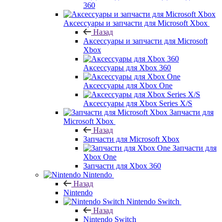
360
Аксессуары и запчасти для Microsoft Xbox
Назад
Аксессуары и запчасти для Microsoft
Xbox
Аксессуары для Xbox 360
Аксессуары для Xbox One
Аксессуары для Xbox Series X/S
Запчасти для
Microsoft Xbox
Назад
Запчасти для Microsoft Xbox
Запчасти для
Xbox One
Запчасти для Xbox 360
Nintendo
Назад
Nintendo
Nintendo Switch
Назад
Nintendo Switch