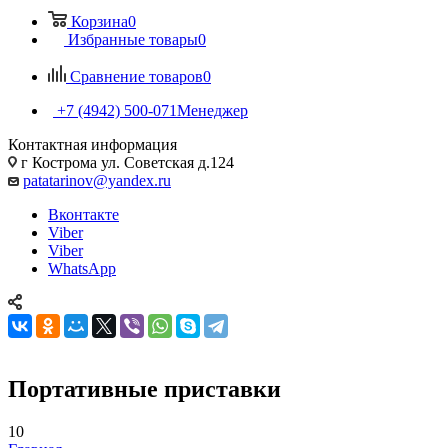
Корзина
0
Избранные товары
0
Сравнение товаров
0
+7 (4942) 500-071
Менеджер
Контактная информация
г Кострома ул. Советская д.124
patatarinov@yandex.ru
Вконтакте
Viber
Viber
WhatsApp
Портативные приставки
10