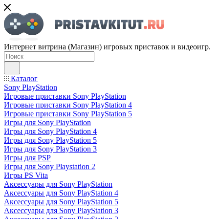
Интернет витрина (Магазин) игровых приставок и видеоигр.
Каталог
Sony PlayStation
Игровые приставки Sony PlayStation
Игровые приставки Sony PlayStation 4
Игровые приставки Sony PlayStation 5
Игры для Sony PlayStation
Игры для Sony PlayStation 4
Игры для Sony PlayStation 5
Игры для Sony PlayStation 3
Игры для PSP
Игры для Sony Playstation 2
Игры PS Vita
Аксессуары для Sony PlayStation
Аксессуары для Sony PlayStation 4
Аксессуары для Sony PlayStation 5
Аксессуары для Sony PlayStation 3