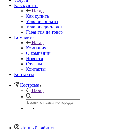
Услуги
Как купить
Назад
Как купить
Условия оплаты
Условия доставки
Гарантия на товар
Компания
Назад
Компания
О компании
Новости
Отзывы
Контакты
Контакты
Кострома
Назад
Личный кабинет