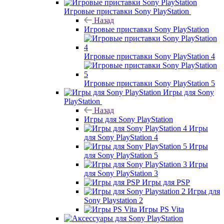
Игровые приставки Sony PlayStation
Назад
Игровые приставки Sony PlayStation
Игровые приставки Sony PlayStation 4
Игровые приставки Sony PlayStation 5
Игры для Sony
PlayStation
Назад
Игры для Sony PlayStation
Игры
для Sony PlayStation 4
Игры
для Sony PlayStation 5
Игры
для Sony PlayStation 3
Игры для PSP
Игры для
Sony Playstation 2
Игры PS Vita