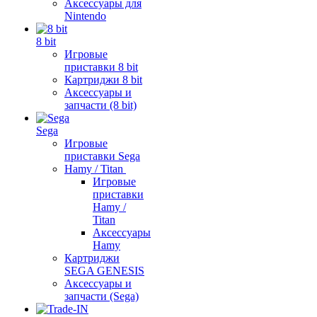
Аксессуары для
Nintendo
8 bit
Игровые
приставки 8 bit
Картриджи 8 bit
Аксессуары и
запчасти (8 bit)
Sega
Игровые
приставки Sega
Hamy / Titan
Игровые
приставки
Hamy /
Titan
Аксессуары
Hamy
Картриджи
SEGA GENESIS
Аксессуары и
запчасти (Sega)