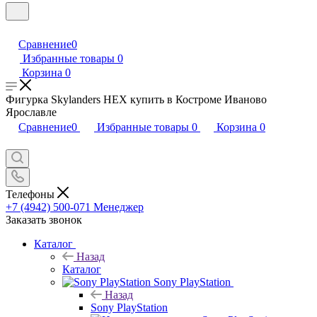
Сравнение
0
Избранные товары
0
Корзина
0
Фигурка Skylanders HEX купить в Костроме Иваново
Ярославле
Сравнение
0
Избранные товары
0
Корзина
0
Телефоны
+7 (4942) 500-071
Менеджер
Заказать звонок
Каталог
Назад
Каталог
Sony PlayStation
Назад
Sony PlayStation