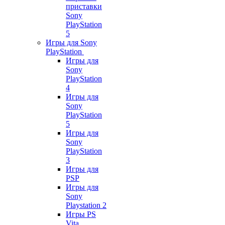
приставки
Sony
PlayStation
5
Игры для Sony
PlayStation
Игры для
Sony
PlayStation
4
Игры для
Sony
PlayStation
5
Игры для
Sony
PlayStation
3
Игры для
PSP
Игры для
Sony
Playstation 2
Игры PS
Vita