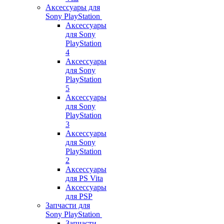
Аксессуары для
Sony PlayStation
Аксессуары
для Sony
PlayStation
4
Аксессуары
для Sony
PlayStation
5
Аксессуары
для Sony
PlayStation
3
Аксессуары
для Sony
PlayStation
2
Аксессуары
для PS Vita
Аксессуары
для PSP
Запчасти для
Sony PlayStation
Запчасти