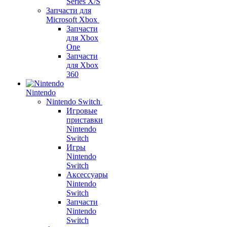
Series X/S
Запчасти для
Microsoft Xbox
Запчасти
для Xbox
One
Запчасти
для Xbox
360
Nintendo
Nintendo Switch
Игровые
приставки
Nintendo
Switch
Игры
Nintendo
Switch
Аксессуары
Nintendo
Switch
Запчасти
Nintendo
Switch