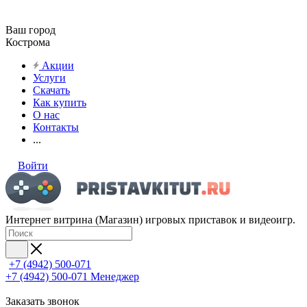
Ваш город
Кострома
Акции
Услуги
Скачать
Как купить
О нас
Контакты
...
Войти
Интернет витрина (Магазин) игровых приставок и видеоигр.
+7 (4942) 500-071
+7 (4942) 500-071
Менеджер
Заказать звонок