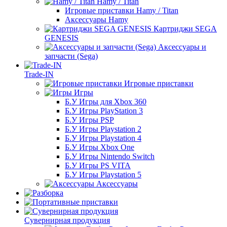
Hamy / Titan
Игровые приставки Hamy / Titan
Аксессуары Hamy
Картриджи SEGA
GENESIS
Аксессуары и
запчасти (Sega)
Trade-IN
Игровые приставки
Игры
Б.У Игры для Xbox 360
Б.У Игры PlayStation 3
Б.У Игры PSP
Б.У Игры Playstation 2
Б.У Игры Playstation 4
Б.У Игры Xbox One
Б.У Игры Nintendo Switch
Б.У Игры PS VITA
Б.У Игры Playstation 5
Аксессуары
Сувернирная продукция