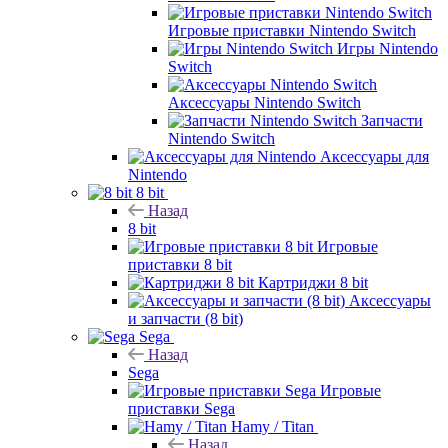
Игровые приставки Nintendo Switch
Игры Nintendo
Switch
Аксессуары Nintendo Switch
Запчасти
Nintendo Switch
Аксессуары для
Nintendo
8 bit
Назад
8 bit
Игровые
приставки 8 bit
Картриджи 8 bit
Аксессуары
и запчасти (8 bit)
Sega
Назад
Sega
Игровые
приставки Sega
Hamy / Titan
Назад