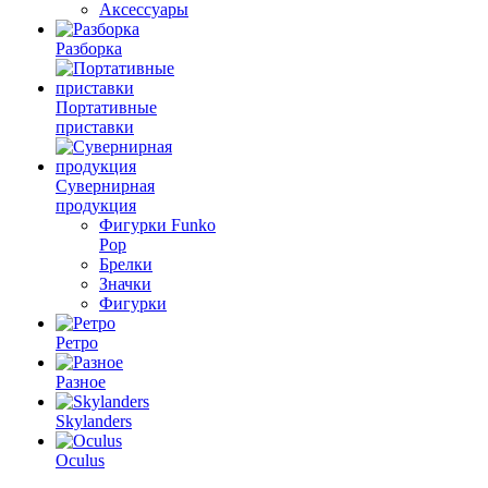
Аксессуары
Разборка
Портативные
приставки
Сувернирная
продукция
Фигурки Funko
Pop
Брелки
Значки
Фигурки
Ретро
Разное
Skylanders
Oculus