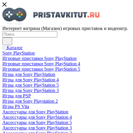
Интернет витрина (Магазин) игровых приставок и видеоигр.
Каталог
Sony PlayStation
Игровые приставки Sony PlayStation
Игровые приставки Sony PlayStation 4
Игровые приставки Sony PlayStation 5
Игры для Sony PlayStation
Игры для Sony PlayStation 4
Игры для Sony PlayStation 5
Игры для Sony PlayStation 3
Игры для PSP
Игры для Sony Playstation 2
Игры PS Vita
Аксессуары для Sony PlayStation
Аксессуары для Sony PlayStation 4
Аксессуары для Sony PlayStation 5
Аксессуары для Sony PlayStation 3