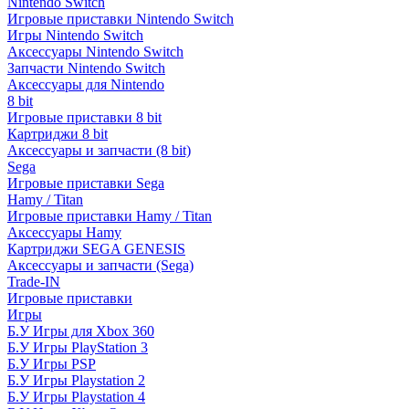
Nintendo Switch
Игровые приставки Nintendo Switch
Игры Nintendo Switch
Аксессуары Nintendo Switch
Запчасти Nintendo Switch
Аксессуары для Nintendo
8 bit
Игровые приставки 8 bit
Картриджи 8 bit
Аксессуары и запчасти (8 bit)
Sega
Игровые приставки Sega
Hamy / Titan
Игровые приставки Hamy / Titan
Аксессуары Hamy
Картриджи SEGA GENESIS
Аксессуары и запчасти (Sega)
Trade-IN
Игровые приставки
Игры
Б.У Игры для Xbox 360
Б.У Игры PlayStation 3
Б.У Игры PSP
Б.У Игры Playstation 2
Б.У Игры Playstation 4