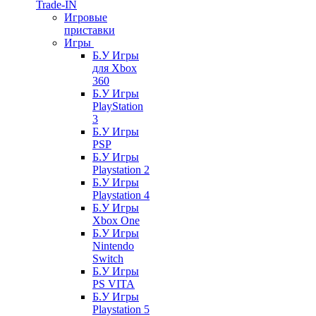
Trade-IN
Игровые
приставки
Игры
Б.У Игры
для Xbox
360
Б.У Игры
PlayStation
3
Б.У Игры
PSP
Б.У Игры
Playstation 2
Б.У Игры
Playstation 4
Б.У Игры
Xbox One
Б.У Игры
Nintendo
Switch
Б.У Игры
PS VITA
Б.У Игры
Playstation 5