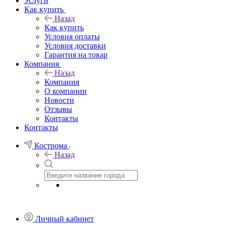
Услуги
Как купить
Назад
Как купить
Условия оплаты
Условия доставки
Гарантия на товар
Компания
Назад
Компания
О компании
Новости
Отзывы
Контакты
Контакты
Кострома
Назад
Личный кабинет