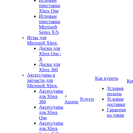
Игровые
приставки
Xbox One
Игровые
приставки
Microsoft
Series X/S
Игры для
Microsoft Xbox
Диски для
Xbox One /
X
Диски для
Xbox 360
Аксессуары и
Как купить
запчасти для
Ко
Microsoft Xbox
Условия
Аксессуары
оплаты
для Xbox
Услуги
Условия
360
Акции
доставки
Аксессуары
Гарантия
для Xbox
на товар
One
Аксессуары
для Xbox