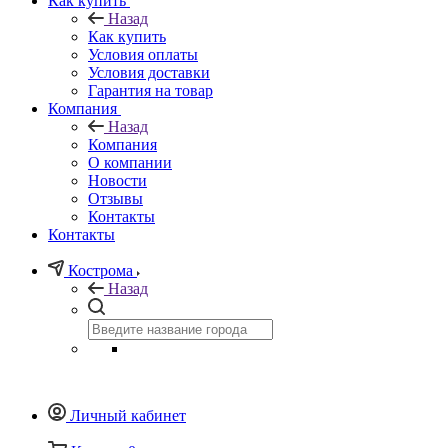
Как купить
Назад
Как купить
Условия оплаты
Условия доставки
Гарантия на товар
Компания
Назад
Компания
О компании
Новости
Отзывы
Контакты
Контакты
Кострома
Назад
Личный кабинет