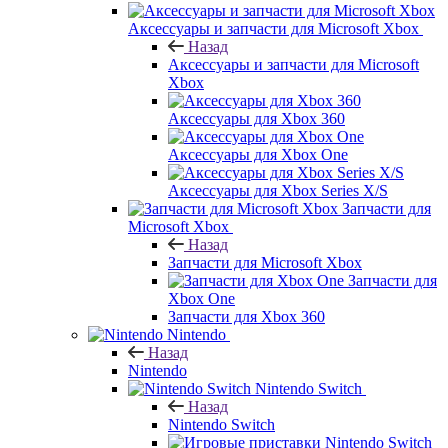
Аксессуары и запчасти для Microsoft Xbox
Назад
Аксессуары и запчасти для Microsoft
Xbox
Аксессуары для Xbox 360
Аксессуары для Xbox One
Аксессуары для Xbox Series X/S
Запчасти для
Microsoft Xbox
Назад
Запчасти для Microsoft Xbox
Запчасти для
Xbox One
Запчасти для Xbox 360
Nintendo
Назад
Nintendo
Nintendo Switch
Назад
Nintendo Switch