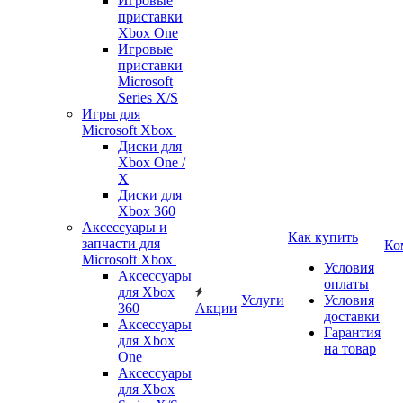
Игровые
приставки
Xbox One
Игровые
приставки
Microsoft
Series X/S
Игры для
Microsoft Xbox
Диски для
Xbox One /
X
Диски для
Xbox 360
Аксессуары и
Как купить
запчасти для
Ко
Microsoft Xbox
Условия
Аксессуары
оплаты
для Xbox
Услуги
Условия
360
Акции
доставки
Аксессуары
Гарантия
для Xbox
на товар
One
Аксессуары
для Xbox