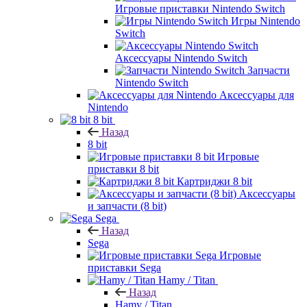
Игровые приставки Nintendo Switch
Игры Nintendo
Switch
Аксессуары Nintendo Switch
Запчасти
Nintendo Switch
Аксессуары для
Nintendo
8 bit
Назад
8 bit
Игровые
приставки 8 bit
Картриджи 8 bit
Аксессуары
и запчасти (8 bit)
Sega
Назад
Sega
Игровые
приставки Sega
Hamy / Titan
Назад
Hamy / Titan