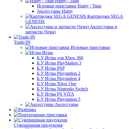
Hamy / Titan
Игровые приставки Hamy / Titan
Аксессуары Hamy
Картриджи SEGA
GENESIS
Аксессуары и
запчасти (Sega)
Trade-IN
Игровые приставки
Игры
Б.У Игры для Xbox 360
Б.У Игры PlayStation 3
Б.У Игры PSP
Б.У Игры Playstation 2
Б.У Игры Playstation 4
Б.У Игры Xbox One
Б.У Игры Nintendo Switch
Б.У Игры PS VITA
Б.У Игры Playstation 5
Аксессуары
Сувернирная продукция