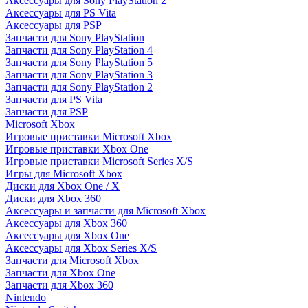
Аксессуары для Sony PlayStation 2
Аксессуары для PS Vita
Аксессуары для PSP
Запчасти для Sony PlayStation
Запчасти для Sony PlayStation 4
Запчасти для Sony PlayStation 5
Запчасти для Sony PlayStation 3
Запчасти для Sony PlayStation 2
Запчасти для PS Vita
Запчасти для PSP
Microsoft Xbox
Игровые приставки Microsoft Xbox
Игровые приставки Xbox One
Игровые приставки Microsoft Series X/S
Игры для Microsoft Xbox
Диски для Xbox One / X
Диски для Xbox 360
Аксессуары и запчасти для Microsoft Xbox
Аксессуары для Xbox 360
Аксессуары для Xbox One
Аксессуары для Xbox Series X/S
Запчасти для Microsoft Xbox
Запчасти для Xbox One
Запчасти для Xbox 360
Nintendo