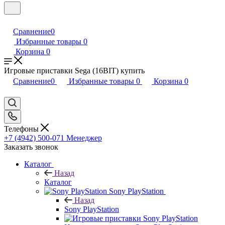
Сравнение
0
Избранные товары
0
Корзина
0
Игровые приставки Sega (16BIT) купить
Сравнение
0
Избранные товары
0
Корзина
0
Телефоны
+7 (4942) 500-071
Менеджер
Заказать звонок
Каталог
Назад
Каталог
Sony PlayStation
Назад
Sony PlayStation