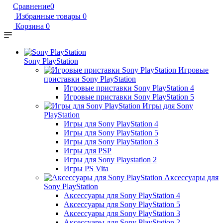
Сравнение
0
Избранные товары
0
Корзина
0
Sony PlayStation
Игровые
приставки Sony PlayStation
Игровые приставки Sony PlayStation 4
Игровые приставки Sony PlayStation 5
Игры для Sony
PlayStation
Игры для Sony PlayStation 4
Игры для Sony PlayStation 5
Игры для Sony PlayStation 3
Игры для PSP
Игры для Sony Playstation 2
Игры PS Vita
Аксессуары для
Sony PlayStation
Аксессуары для Sony PlayStation 4
Аксессуары для Sony PlayStation 5
Аксессуары для Sony PlayStation 3
Аксессуары для Sony PlayStation 2