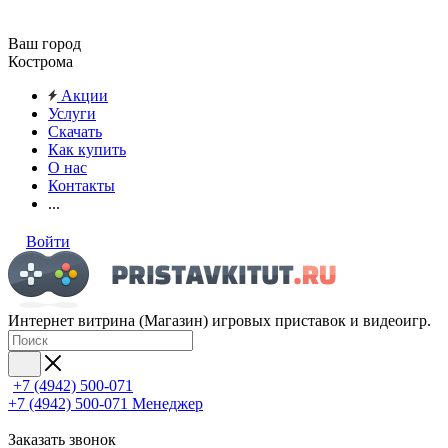
Ваш город
Кострома
Акции
Услуги
Скачать
Как купить
О нас
Контакты
...
Войти
Интернет витрина (Магазин) игровых приставок и видеоигр.
+7 (4942) 500-071
+7 (4942) 500-071
Менеджер
Заказать звонок