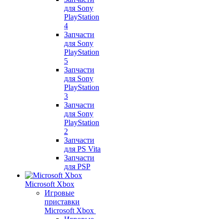
для Sony
PlayStation
4
Запчасти
для Sony
PlayStation
5
Запчасти
для Sony
PlayStation
3
Запчасти
для Sony
PlayStation
2
Запчасти
для PS Vita
Запчасти
для PSP
Microsoft Xbox
Игровые
приставки
Microsoft Xbox