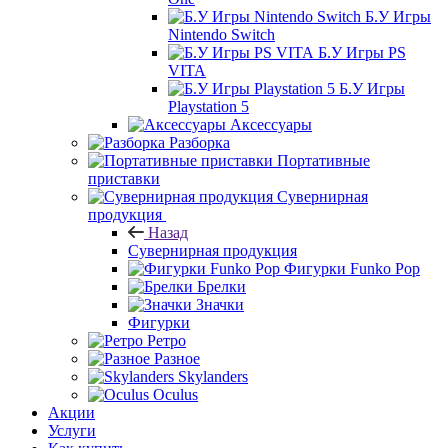
Б.У Игры
Nintendo Switch
Б.У Игры PS
VITA
Б.У Игры
Playstation 5
Аксессуары
Разборка
Портативные
приставки
Сувернирная
продукция
Назад
Сувернирная продукция
Фигурки Funko Pop
Брелки
Значки
Фигурки
Ретро
Разное
Skylanders
Oculus
Акции
Услуги