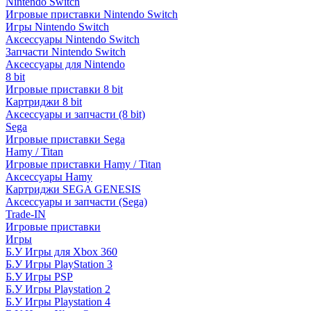
Nintendo Switch
Игровые приставки Nintendo Switch
Игры Nintendo Switch
Аксессуары Nintendo Switch
Запчасти Nintendo Switch
Аксессуары для Nintendo
8 bit
Игровые приставки 8 bit
Картриджи 8 bit
Аксессуары и запчасти (8 bit)
Sega
Игровые приставки Sega
Hamy / Titan
Игровые приставки Hamy / Titan
Аксессуары Hamy
Картриджи SEGA GENESIS
Аксессуары и запчасти (Sega)
Trade-IN
Игровые приставки
Игры
Б.У Игры для Xbox 360
Б.У Игры PlayStation 3
Б.У Игры PSP
Б.У Игры Playstation 2
Б.У Игры Playstation 4