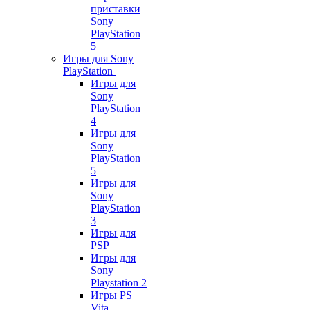
приставки
Sony
PlayStation
5
Игры для Sony
PlayStation
Игры для
Sony
PlayStation
4
Игры для
Sony
PlayStation
5
Игры для
Sony
PlayStation
3
Игры для
PSP
Игры для
Sony
Playstation 2
Игры PS
Vita