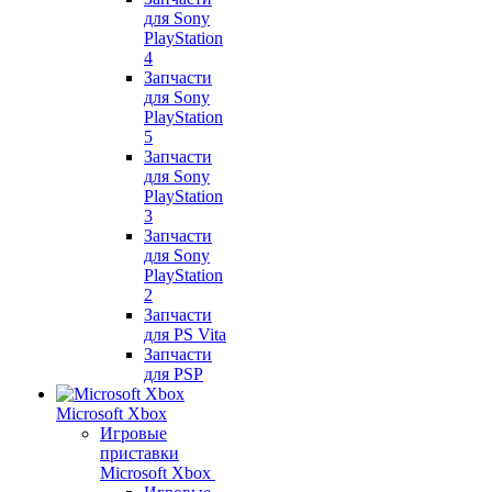
для Sony
PlayStation
4
Запчасти
для Sony
PlayStation
5
Запчасти
для Sony
PlayStation
3
Запчасти
для Sony
PlayStation
2
Запчасти
для PS Vita
Запчасти
для PSP
Microsoft Xbox
Игровые
приставки
Microsoft Xbox