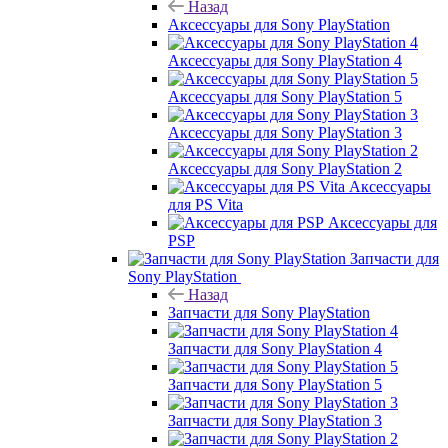
Назад
Аксессуары для Sony PlayStation
Аксессуары для Sony PlayStation 4
Аксессуары для Sony PlayStation 5
Аксессуары для Sony PlayStation 3
Аксессуары для Sony PlayStation 2
Аксессуары
для PS Vita
Аксессуары для
PSP
Запчасти для
Sony PlayStation
Назад
Запчасти для Sony PlayStation
Запчасти для Sony PlayStation 4
Запчасти для Sony PlayStation 5
Запчасти для Sony PlayStation 3