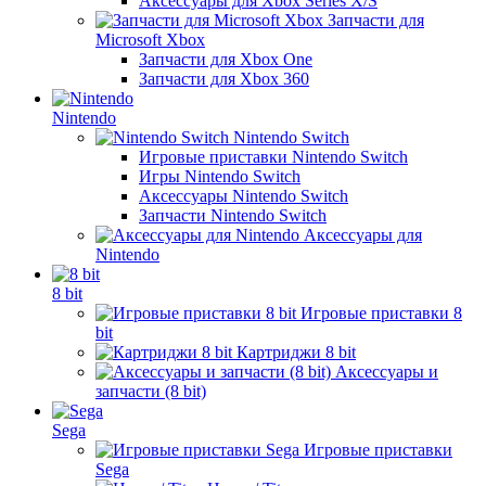
Аксессуары для Xbox Series X/S
Запчасти для
Microsoft Xbox
Запчасти для Xbox One
Запчасти для Xbox 360
Nintendo
Nintendo Switch
Игровые приставки Nintendo Switch
Игры Nintendo Switch
Аксессуары Nintendo Switch
Запчасти Nintendo Switch
Аксессуары для
Nintendo
8 bit
Игровые приставки 8
bit
Картриджи 8 bit
Аксессуары и
запчасти (8 bit)
Sega
Игровые приставки
Sega