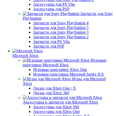
Аксессуары для PS Vita
Аксессуары для PSP
Запчасти для Sony
PlayStation
Запчасти для Sony PlayStation 4
Запчасти для Sony PlayStation 5
Запчасти для Sony PlayStation 3
Запчасти для Sony PlayStation 2
Запчасти для PS Vita
Запчасти для PSP
Microsoft Xbox
Игровые
приставки Microsoft Xbox
Игровые приставки Xbox One
Игровые приставки Microsoft Series X/S
Игры для Microsoft
Xbox
Диски для Xbox One / X
Диски для Xbox 360
Аксессуары и запчасти для Microsoft Xbox
Аксессуары для Xbox 360
Аксессуары для Xbox One