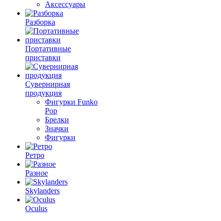
Аксессуары
Разборка
Портативные
приставки
Сувернирная
продукция
Фигурки Funko
Pop
Брелки
Значки
Фигурки
Ретро
Разное
Skylanders
Oculus