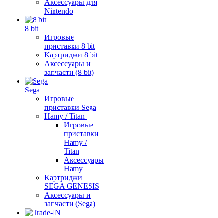
Аксессуары для
Nintendo
8 bit
Игровые
приставки 8 bit
Картриджи 8 bit
Аксессуары и
запчасти (8 bit)
Sega
Игровые
приставки Sega
Hamy / Titan
Игровые
приставки
Hamy /
Titan
Аксессуары
Hamy
Картриджи
SEGA GENESIS
Аксессуары и
запчасти (Sega)