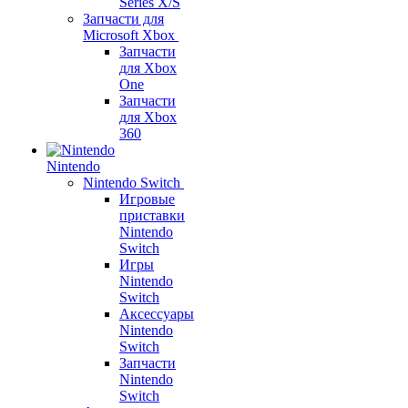
Series X/S
Запчасти для
Microsoft Xbox
Запчасти
для Xbox
One
Запчасти
для Xbox
360
Nintendo
Nintendo Switch
Игровые
приставки
Nintendo
Switch
Игры
Nintendo
Switch
Аксессуары
Nintendo
Switch
Запчасти
Nintendo
Switch