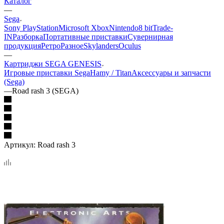
Каталог
—
Sega
Sony PlayStation
Microsoft Xbox
Nintendo
8 bit
Trade-
IN
Разборка
Портативные приставки
Сувернирная
продукция
Ретро
Разное
Skylanders
Oculus
—
Картриджи SEGA GENESIS
Игровые приставки Sega
Hamy / Titan
Аксессуары и запчасти
(Sega)
—
Road rash 3 (SEGA)
Артикул:
Road rash 3