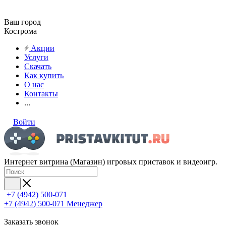
Ваш город
Кострома
Акции
Услуги
Скачать
Как купить
О нас
Контакты
...
Войти
Интернет витрина (Магазин) игровых приставок и видеоигр.
+7 (4942) 500-071
+7 (4942) 500-071
Менеджер
Заказать звонок