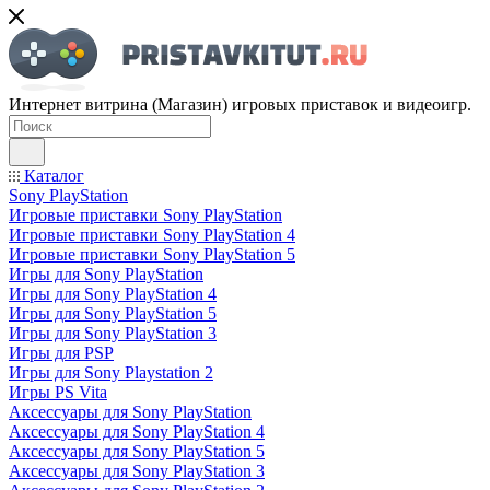
Интернет витрина (Магазин) игровых приставок и видеоигр.
Каталог
Sony PlayStation
Игровые приставки Sony PlayStation
Игровые приставки Sony PlayStation 4
Игровые приставки Sony PlayStation 5
Игры для Sony PlayStation
Игры для Sony PlayStation 4
Игры для Sony PlayStation 5
Игры для Sony PlayStation 3
Игры для PSP
Игры для Sony Playstation 2
Игры PS Vita
Аксессуары для Sony PlayStation
Аксессуары для Sony PlayStation 4
Аксессуары для Sony PlayStation 5
Аксессуары для Sony PlayStation 3