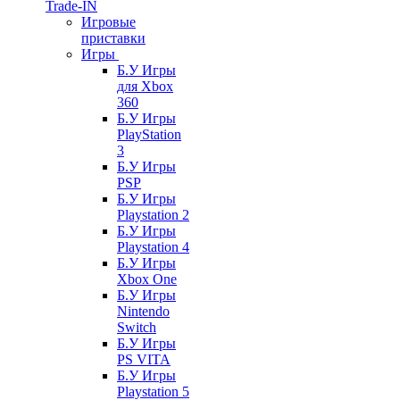
Trade-IN
Игровые
приставки
Игры
Б.У Игры
для Xbox
360
Б.У Игры
PlayStation
3
Б.У Игры
PSP
Б.У Игры
Playstation 2
Б.У Игры
Playstation 4
Б.У Игры
Xbox One
Б.У Игры
Nintendo
Switch
Б.У Игры
PS VITA
Б.У Игры
Playstation 5