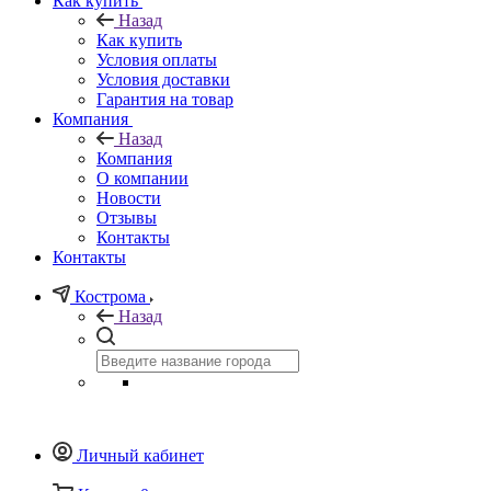
Как купить
Назад
Как купить
Условия оплаты
Условия доставки
Гарантия на товар
Компания
Назад
Компания
О компании
Новости
Отзывы
Контакты
Контакты
Кострома
Назад
Личный кабинет