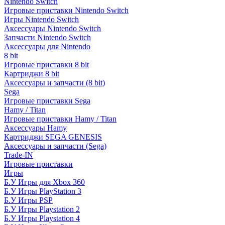
Nintendo Switch
Игровые приставки Nintendo Switch
Игры Nintendo Switch
Аксессуары Nintendo Switch
Запчасти Nintendo Switch
Аксессуары для Nintendo
8 bit
Игровые приставки 8 bit
Картриджи 8 bit
Аксессуары и запчасти (8 bit)
Sega
Игровые приставки Sega
Hamy / Titan
Игровые приставки Hamy / Titan
Аксессуары Hamy
Картриджи SEGA GENESIS
Аксессуары и запчасти (Sega)
Trade-IN
Игровые приставки
Игры
Б.У Игры для Xbox 360
Б.У Игры PlayStation 3
Б.У Игры PSP
Б.У Игры Playstation 2
Б.У Игры Playstation 4