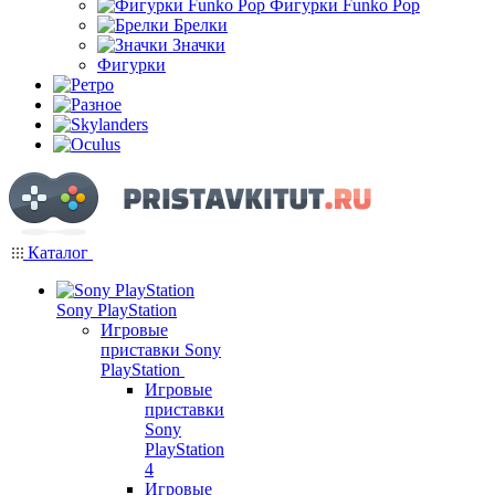
Фигурки Funko Pop
Брелки
Значки
Фигурки
Каталог
Sony PlayStation
Игровые
приставки Sony
PlayStation
Игровые
приставки
Sony
PlayStation
4
Игровые