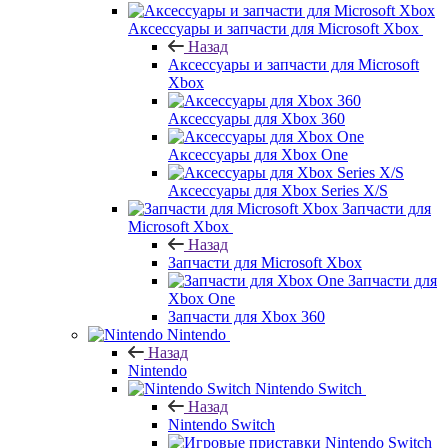
Аксессуары и запчасти для Microsoft Xbox
Назад
Аксессуары и запчасти для Microsoft
Xbox
Аксессуары для Xbox 360
Аксессуары для Xbox One
Аксессуары для Xbox Series X/S
Запчасти для
Microsoft Xbox
Назад
Запчасти для Microsoft Xbox
Запчасти для
Xbox One
Запчасти для Xbox 360
Nintendo
Назад
Nintendo
Nintendo Switch
Назад
Nintendo Switch