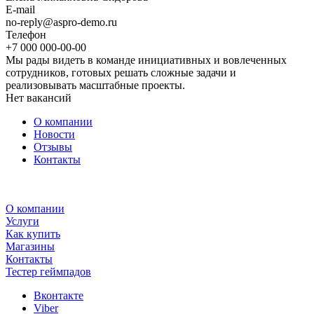
E-mail
no-reply@aspro-demo.ru
Телефон
+7 000 000-00-00
Мы рады видеть в команде инициативных и вовлеченных
сотрудников, готовых решать сложные задачи и
реализовывать масштабные проекты.
Нет вакансий
О компании
Новости
Отзывы
Контакты
ПОДПИСАТЬСЯ
О компании
Услуги
Как купить
Магазины
Контакты
Тестер геймпадов
Вконтакте
Viber