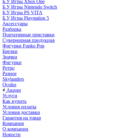
Б.У Игры Xbox One
Б.У Игры Nintendo Switch
Б.У Игры PS VITA
Б.У Игры Playstation 5
Аксессуары
Разборка
Портативные приставки
Сувернирная продукция
Фигурки Funko Pop
Брелки
Значки
Фигурки
Ретро
Разное
Skylanders
Oculus
Акции
Услуги
Как купить
Условия оплаты
Условия доставки
Гарантия на товар
Компания
О компании
Новости