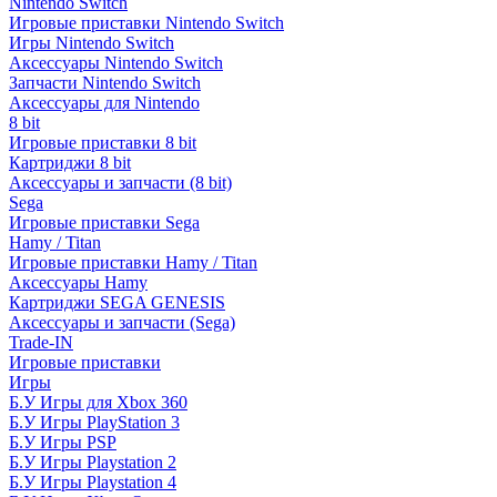
Nintendo Switch
Игровые приставки Nintendo Switch
Игры Nintendo Switch
Аксессуары Nintendo Switch
Запчасти Nintendo Switch
Аксессуары для Nintendo
8 bit
Игровые приставки 8 bit
Картриджи 8 bit
Аксессуары и запчасти (8 bit)
Sega
Игровые приставки Sega
Hamy / Titan
Игровые приставки Hamy / Titan
Аксессуары Hamy
Картриджи SEGA GENESIS
Аксессуары и запчасти (Sega)
Trade-IN
Игровые приставки
Игры
Б.У Игры для Xbox 360
Б.У Игры PlayStation 3
Б.У Игры PSP
Б.У Игры Playstation 2
Б.У Игры Playstation 4