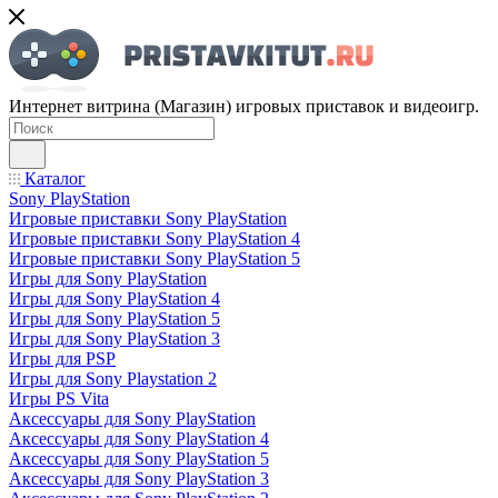
Интернет витрина (Магазин) игровых приставок и видеоигр.
Каталог
Sony PlayStation
Игровые приставки Sony PlayStation
Игровые приставки Sony PlayStation 4
Игровые приставки Sony PlayStation 5
Игры для Sony PlayStation
Игры для Sony PlayStation 4
Игры для Sony PlayStation 5
Игры для Sony PlayStation 3
Игры для PSP
Игры для Sony Playstation 2
Игры PS Vita
Аксессуары для Sony PlayStation
Аксессуары для Sony PlayStation 4
Аксессуары для Sony PlayStation 5
Аксессуары для Sony PlayStation 3