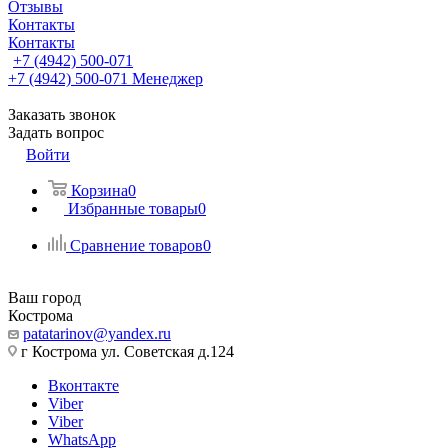
Отзывы
Контакты
Контакты
+7 (4942) 500-071
+7 (4942) 500-071
Менеджер
Заказать звонок
Задать вопрос
Войти
Корзина
0
Избранные товары
0
Сравнение товаров
0
Ваш город
Кострома
patatarinov@yandex.ru
г Кострома ул. Советская д.124
Вконтакте
Viber
Viber
WhatsApp