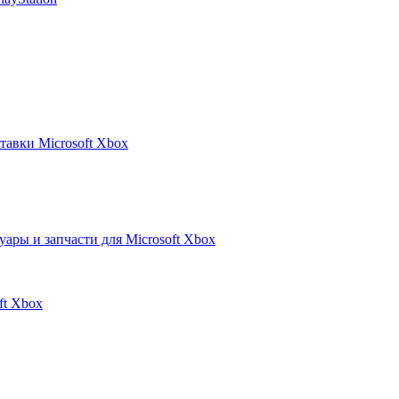
тавки Microsoft Xbox
уары и запчасти для Microsoft Xbox
ft Xbox