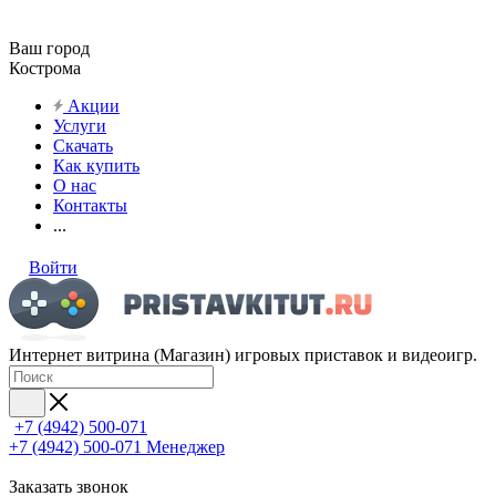
Ваш город
Кострома
Акции
Услуги
Скачать
Как купить
О нас
Контакты
...
Войти
Интернет витрина (Магазин) игровых приставок и видеоигр.
+7 (4942) 500-071
+7 (4942) 500-071
Менеджер
Заказать звонок