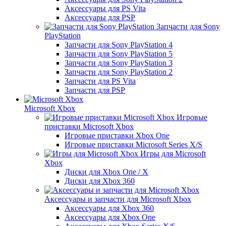
Аксессуары для PS Vita
Аксессуары для PSP
Запчасти для Sony
PlayStation
Запчасти для Sony PlayStation 4
Запчасти для Sony PlayStation 5
Запчасти для Sony PlayStation 3
Запчасти для Sony PlayStation 2
Запчасти для PS Vita
Запчасти для PSP
Microsoft Xbox
Игровые
приставки Microsoft Xbox
Игровые приставки Xbox One
Игровые приставки Microsoft Series X/S
Игры для Microsoft
Xbox
Диски для Xbox One / X
Диски для Xbox 360
Аксессуары и запчасти для Microsoft Xbox
Аксессуары для Xbox 360
Аксессуары для Xbox One