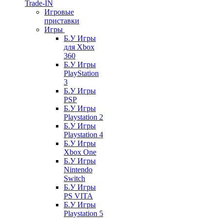
Trade-IN
Игровые
приставки
Игры
Б.У Игры
для Xbox
360
Б.У Игры
PlayStation
3
Б.У Игры
PSP
Б.У Игры
Playstation 2
Б.У Игры
Playstation 4
Б.У Игры
Xbox One
Б.У Игры
Nintendo
Switch
Б.У Игры
PS VITA
Б.У Игры
Playstation 5