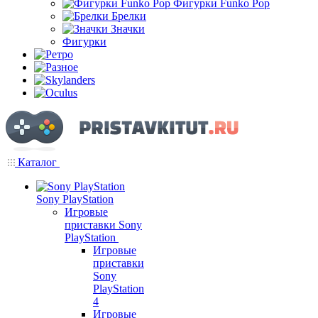
Фигурки Funko Pop
Брелки
Значки
Фигурки
Каталог
Sony PlayStation
Игровые
приставки Sony
PlayStation
Игровые
приставки
Sony
PlayStation
4
Игровые