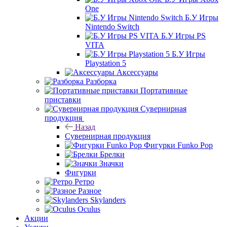
One
Б.У Игры
Nintendo Switch
Б.У Игры PS
VITA
Б.У Игры
Playstation 5
Аксессуары
Разборка
Портативные
приставки
Сувернирная
продукция
Назад
Сувернирная продукция
Фигурки Funko Pop
Брелки
Значки
Фигурки
Ретро
Разное
Skylanders
Oculus
Акции