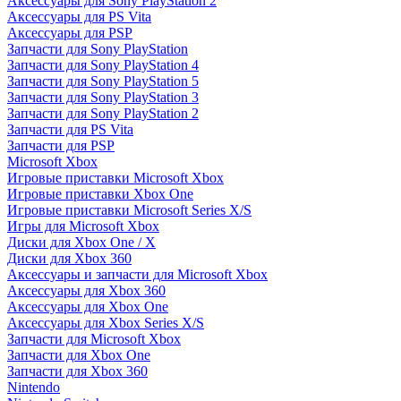
Аксессуары для Sony PlayStation 2
Аксессуары для PS Vita
Аксессуары для PSP
Запчасти для Sony PlayStation
Запчасти для Sony PlayStation 4
Запчасти для Sony PlayStation 5
Запчасти для Sony PlayStation 3
Запчасти для Sony PlayStation 2
Запчасти для PS Vita
Запчасти для PSP
Microsoft Xbox
Игровые приставки Microsoft Xbox
Игровые приставки Xbox One
Игровые приставки Microsoft Series X/S
Игры для Microsoft Xbox
Диски для Xbox One / X
Диски для Xbox 360
Аксессуары и запчасти для Microsoft Xbox
Аксессуары для Xbox 360
Аксессуары для Xbox One
Аксессуары для Xbox Series X/S
Запчасти для Microsoft Xbox
Запчасти для Xbox One
Запчасти для Xbox 360
Nintendo