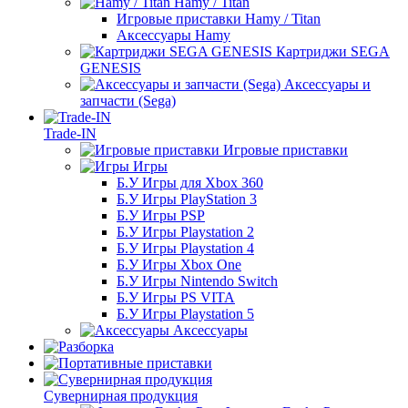
Hamy / Titan
Игровые приставки Hamy / Titan
Аксессуары Hamy
Картриджи SEGA
GENESIS
Аксессуары и
запчасти (Sega)
Trade-IN
Игровые приставки
Игры
Б.У Игры для Xbox 360
Б.У Игры PlayStation 3
Б.У Игры PSP
Б.У Игры Playstation 2
Б.У Игры Playstation 4
Б.У Игры Xbox One
Б.У Игры Nintendo Switch
Б.У Игры PS VITA
Б.У Игры Playstation 5
Аксессуары
Сувернирная продукция