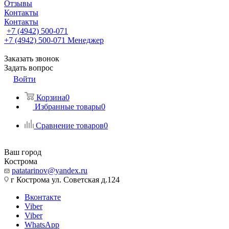
Отзывы
Контакты
Контакты
+7 (4942) 500-071
+7 (4942) 500-071
Менеджер
Заказать звонок
Задать вопрос
Войти
Корзина
0
Избранные товары
0
Сравнение товаров
0
Ваш город
Кострома
patatarinov@yandex.ru
г Кострома ул. Советская д.124
Вконтакте
Viber
Viber
WhatsApp