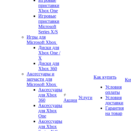
Игровые
приставки
Xbox One
Игровые
приставки
Microsoft
Series X/S
Игры для
Microsoft Xbox
Диски для
Xbox One /
X
Диски для
Xbox 360
Аксессуары и
Как купить
запчасти для
Ко
Microsoft Xbox
Условия
Аксессуары
оплаты
для Xbox
Услуги
Условия
360
Акции
доставки
Аксессуары
Гарантия
для Xbox
на товар
One
Аксессуары
для Xbox