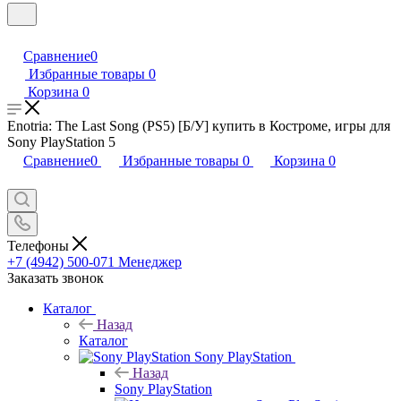
Сравнение
0
Избранные товары
0
Корзина
0
Enotria: The Last Song (PS5) [Б/У] купить в Костроме, игры для
Sony PlayStation 5
Сравнение
0
Избранные товары
0
Корзина
0
Телефоны
+7 (4942) 500-071
Менеджер
Заказать звонок
Каталог
Назад
Каталог
Sony PlayStation
Назад
Sony PlayStation