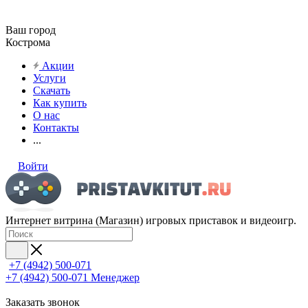
Ваш город
Кострома
Акции
Услуги
Скачать
Как купить
О нас
Контакты
...
Войти
Интернет витрина (Магазин) игровых приставок и видеоигр.
+7 (4942) 500-071
+7 (4942) 500-071
Менеджер
Заказать звонок