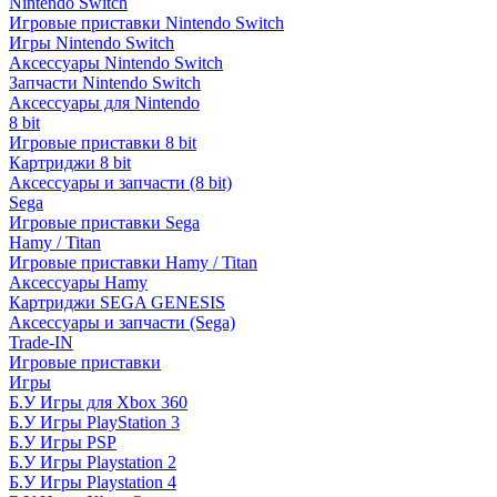
Nintendo Switch
Игровые приставки Nintendo Switch
Игры Nintendo Switch
Аксессуары Nintendo Switch
Запчасти Nintendo Switch
Аксессуары для Nintendo
8 bit
Игровые приставки 8 bit
Картриджи 8 bit
Аксессуары и запчасти (8 bit)
Sega
Игровые приставки Sega
Hamy / Titan
Игровые приставки Hamy / Titan
Аксессуары Hamy
Картриджи SEGA GENESIS
Аксессуары и запчасти (Sega)
Trade-IN
Игровые приставки
Игры
Б.У Игры для Xbox 360
Б.У Игры PlayStation 3
Б.У Игры PSP
Б.У Игры Playstation 2
Б.У Игры Playstation 4