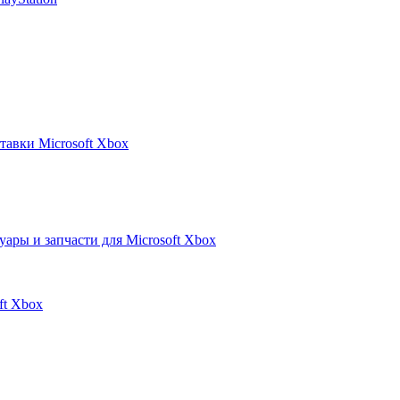
тавки Microsoft Xbox
уары и запчасти для Microsoft Xbox
ft Xbox