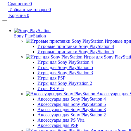
Сравнение
0
Избранные товары
0
Корзина
0
Sony PlayStation
Игровые прис
Игровые приставки Sony PlayStation 4
Игровые приставки Sony PlayStation 5
Игры для Sony PlayStat
Игры для Sony PlayStation 4
Игры для Sony PlayStation 5
Игры для Sony PlayStation 3
Игры для PSP
Игры для Sony Playstation 2
Игры PS Vita
Аксессуары для S
Аксессуары для Sony PlayStation 4
Аксессуары для Sony PlayStation 5
Аксессуары для Sony PlayStation 3
Аксессуары для Sony PlayStation 2
Аксессуары для PS Vita
Аксессуары для PSP
Запчасти для Sony P