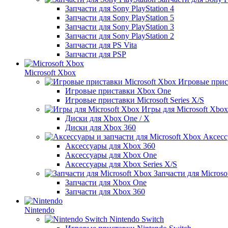
Запчасти для Sony PlayStation 4
Запчасти для Sony PlayStation 5
Запчасти для Sony PlayStation 3
Запчасти для Sony PlayStation 2
Запчасти для PS Vita
Запчасти для PSP
Microsoft Xbox
Игровые прис
Игровые приставки Xbox One
Игровые приставки Microsoft Series X/S
Игры для Microsoft Xbox
Диски для Xbox One / X
Диски для Xbox 360
Аксесс
Аксессуары для Xbox 360
Аксессуары для Xbox One
Аксессуары для Xbox Series X/S
Запчасти для Microso
Запчасти для Xbox One
Запчасти для Xbox 360
Nintendo
Nintendo Switch