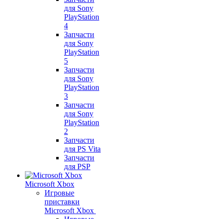
для Sony
PlayStation
4
Запчасти
для Sony
PlayStation
5
Запчасти
для Sony
PlayStation
3
Запчасти
для Sony
PlayStation
2
Запчасти
для PS Vita
Запчасти
для PSP
Microsoft Xbox
Игровые
приставки
Microsoft Xbox