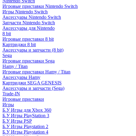
Nintendo Switch
Игровые приставки Nintendo Switch
Игры Nintendo Switch
Аксессуары Nintendo Switch
Запчасти Nintendo Switch
Аксессуары для Nintendo
8 bit
Игровые приставки 8 bit
Картриджи 8 bit
Аксессуары и запчасти (8 bit)
Sega
Игровые приставки Sega
Hamy / Titan
Игровые приставки Hamy / Titan
Аксессуары Hamy
Картриджи SEGA GENESIS
Аксессуары и запчасти (Sega)
Trade-IN
Игровые приставки
Игры
Б.У Игры для Xbox 360
Б.У Игры PlayStation 3
Б.У Игры PSP
Б.У Игры Playstation 2
Б.У Игры Playstation 4