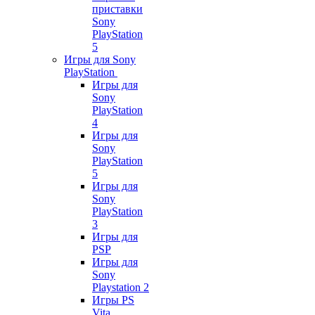
приставки
Sony
PlayStation
5
Игры для Sony
PlayStation
Игры для
Sony
PlayStation
4
Игры для
Sony
PlayStation
5
Игры для
Sony
PlayStation
3
Игры для
PSP
Игры для
Sony
Playstation 2
Игры PS
Vita