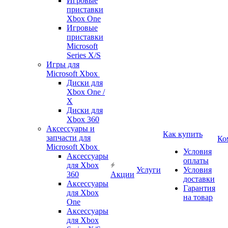
Игровые
приставки
Xbox One
Игровые
приставки
Microsoft
Series X/S
Игры для
Microsoft Xbox
Диски для
Xbox One /
X
Диски для
Xbox 360
Аксессуары и
Как купить
запчасти для
Ко
Microsoft Xbox
Условия
Аксессуары
оплаты
для Xbox
Услуги
Условия
360
Акции
доставки
Аксессуары
Гарантия
для Xbox
на товар
One
Аксессуары
для Xbox