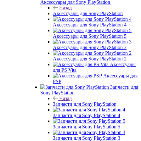
Аксессуары для Sony PlayStation
Назад
Аксессуары для Sony PlayStation
Аксессуары для Sony PlayStation 4
Аксессуары для Sony PlayStation 5
Аксессуары для Sony PlayStation 3
Аксессуары для Sony PlayStation 2
Аксессуары
для PS Vita
Аксессуары для
PSP
Запчасти для
Sony PlayStation
Назад
Запчасти для Sony PlayStation
Запчасти для Sony PlayStation 4
Запчасти для Sony PlayStation 5
Запчасти для Sony PlayStation 3