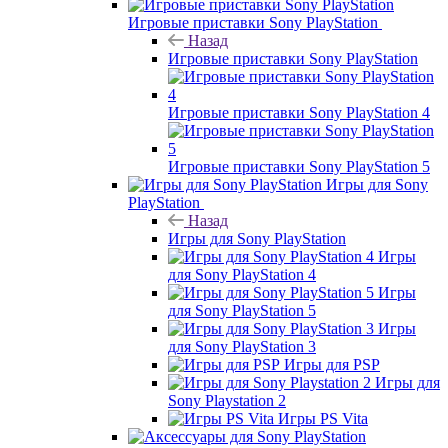
Игровые приставки Sony PlayStation
Назад
Игровые приставки Sony PlayStation
Игровые приставки Sony PlayStation 4
Игровые приставки Sony PlayStation 5
Игры для Sony
PlayStation
Назад
Игры для Sony PlayStation
Игры
для Sony PlayStation 4
Игры
для Sony PlayStation 5
Игры
для Sony PlayStation 3
Игры для PSP
Игры для
Sony Playstation 2
Игры PS Vita