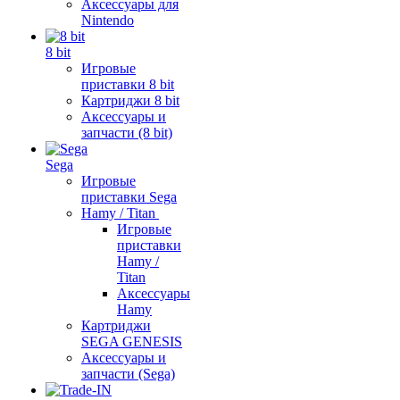
Аксессуары для
Nintendo
8 bit
Игровые
приставки 8 bit
Картриджи 8 bit
Аксессуары и
запчасти (8 bit)
Sega
Игровые
приставки Sega
Hamy / Titan
Игровые
приставки
Hamy /
Titan
Аксессуары
Hamy
Картриджи
SEGA GENESIS
Аксессуары и
запчасти (Sega)