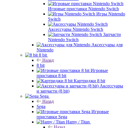
Игровые приставки Nintendo Switch
Игры Nintendo
Switch
Аксессуары Nintendo Switch
Запчасти
Nintendo Switch
Аксессуары для
Nintendo
8 bit
Назад
8 bit
Игровые
приставки 8 bit
Картриджи 8 bit
Аксессуары
и запчасти (8 bit)
Sega
Назад
Sega
Игровые
приставки Sega
Hamy / Titan
Назад