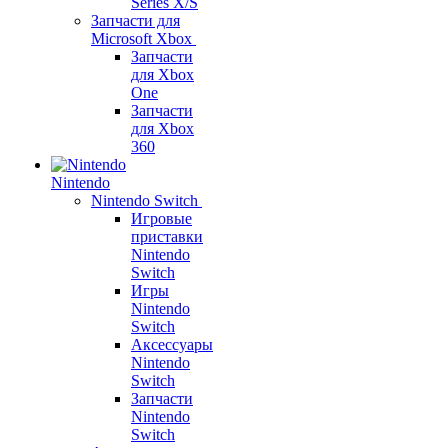
Series X/S
Запчасти для
Microsoft Xbox
Запчасти
для Xbox
One
Запчасти
для Xbox
360
Nintendo
Nintendo Switch
Игровые
приставки
Nintendo
Switch
Игры
Nintendo
Switch
Аксессуары
Nintendo
Switch
Запчасти
Nintendo
Switch