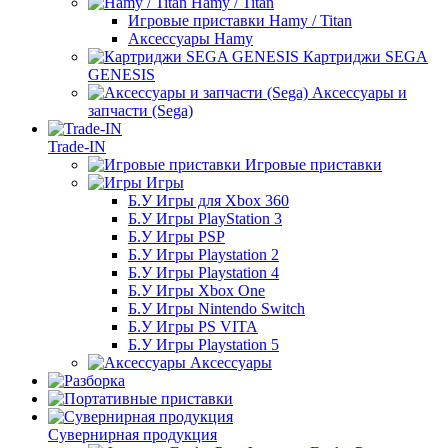
Hamy / Titan
Игровые приставки Hamy / Titan
Аксессуары Hamy
Картриджи SEGA
GENESIS
Аксессуары и
запчасти (Sega)
Trade-IN
Игровые приставки
Игры
Б.У Игры для Xbox 360
Б.У Игры PlayStation 3
Б.У Игры PSP
Б.У Игры Playstation 2
Б.У Игры Playstation 4
Б.У Игры Xbox One
Б.У Игры Nintendo Switch
Б.У Игры PS VITA
Б.У Игры Playstation 5
Аксессуары
Сувернирная продукция