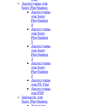
Аксессуары для
Sony PlayStation
Аксессуары
для Sony
PlayStation
4
Аксессуары
для Sony
PlayStation
5
Аксессуары
для Sony
PlayStation
3
Аксессуары
для Sony
PlayStation
2
Аксессуары
для PS Vita
Аксессуары
для PSP
Запчасти для
Sony PlayStation
Запчасти