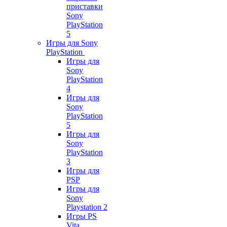
приставки
Sony
PlayStation
5
Игры для Sony
PlayStation
Игры для
Sony
PlayStation
4
Игры для
Sony
PlayStation
5
Игры для
Sony
PlayStation
3
Игры для
PSP
Игры для
Sony
Playstation 2
Игры PS
Vita