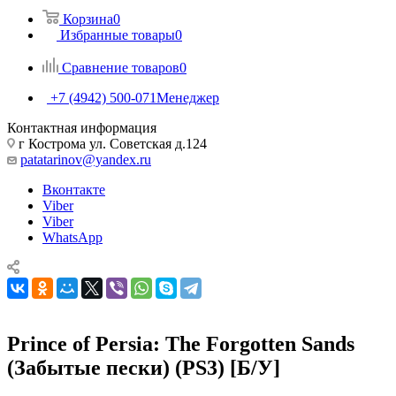
Корзина
0
Избранные товары
0
Сравнение товаров
0
+7 (4942) 500-071
Менеджер
Контактная информация
г Кострома ул. Советская д.124
patatarinov@yandex.ru
Вконтакте
Viber
Viber
WhatsApp
Prince of Persia: The Forgotten Sands
(Забытые пески) (PS3) [Б/У]