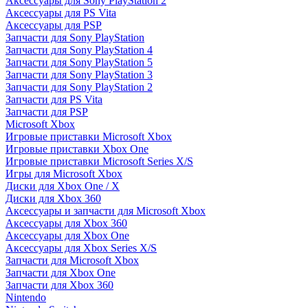
Аксессуары для Sony PlayStation 2
Аксессуары для PS Vita
Аксессуары для PSP
Запчасти для Sony PlayStation
Запчасти для Sony PlayStation 4
Запчасти для Sony PlayStation 5
Запчасти для Sony PlayStation 3
Запчасти для Sony PlayStation 2
Запчасти для PS Vita
Запчасти для PSP
Microsoft Xbox
Игровые приставки Microsoft Xbox
Игровые приставки Xbox One
Игровые приставки Microsoft Series X/S
Игры для Microsoft Xbox
Диски для Xbox One / X
Диски для Xbox 360
Аксессуары и запчасти для Microsoft Xbox
Аксессуары для Xbox 360
Аксессуары для Xbox One
Аксессуары для Xbox Series X/S
Запчасти для Microsoft Xbox
Запчасти для Xbox One
Запчасти для Xbox 360
Nintendo