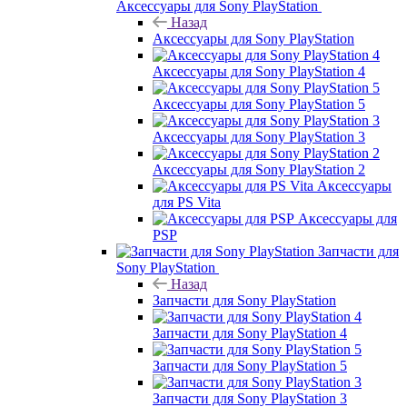
Аксессуары для Sony PlayStation
Назад
Аксессуары для Sony PlayStation
Аксессуары для Sony PlayStation 4
Аксессуары для Sony PlayStation 5
Аксессуары для Sony PlayStation 3
Аксессуары для Sony PlayStation 2
Аксессуары
для PS Vita
Аксессуары для
PSP
Запчасти для
Sony PlayStation
Назад
Запчасти для Sony PlayStation
Запчасти для Sony PlayStation 4
Запчасти для Sony PlayStation 5
Запчасти для Sony PlayStation 3