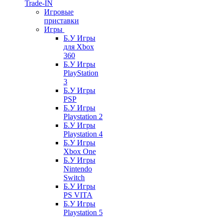
Trade-IN
Игровые
приставки
Игры
Б.У Игры
для Xbox
360
Б.У Игры
PlayStation
3
Б.У Игры
PSP
Б.У Игры
Playstation 2
Б.У Игры
Playstation 4
Б.У Игры
Xbox One
Б.У Игры
Nintendo
Switch
Б.У Игры
PS VITA
Б.У Игры
Playstation 5