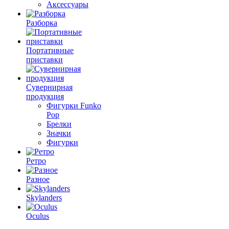
Аксессуары
Разборка
Портативные
приставки
Сувернирная
продукция
Фигурки Funko
Pop
Брелки
Значки
Фигурки
Ретро
Разное
Skylanders
Oculus