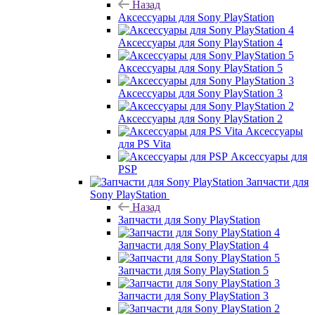
Назад
Аксессуары для Sony PlayStation
Аксессуары для Sony PlayStation 4
Аксессуары для Sony PlayStation 5
Аксессуары для Sony PlayStation 3
Аксессуары для Sony PlayStation 2
Аксессуары
для PS Vita
Аксессуары для
PSP
Запчасти для
Sony PlayStation
Назад
Запчасти для Sony PlayStation
Запчасти для Sony PlayStation 4
Запчасти для Sony PlayStation 5
Запчасти для Sony PlayStation 3