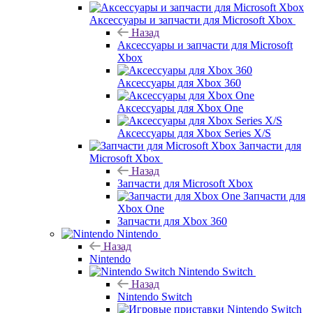
Аксессуары и запчасти для Microsoft Xbox
Назад
Аксессуары и запчасти для Microsoft
Xbox
Аксессуары для Xbox 360
Аксессуары для Xbox One
Аксессуары для Xbox Series X/S
Запчасти для
Microsoft Xbox
Назад
Запчасти для Microsoft Xbox
Запчасти для
Xbox One
Запчасти для Xbox 360
Nintendo
Назад
Nintendo
Nintendo Switch
Назад
Nintendo Switch