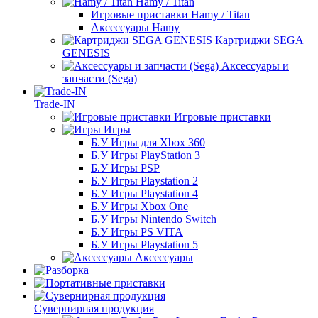
Hamy / Titan
Игровые приставки Hamy / Titan
Аксессуары Hamy
Картриджи SEGA
GENESIS
Аксессуары и
запчасти (Sega)
Trade-IN
Игровые приставки
Игры
Б.У Игры для Xbox 360
Б.У Игры PlayStation 3
Б.У Игры PSP
Б.У Игры Playstation 2
Б.У Игры Playstation 4
Б.У Игры Xbox One
Б.У Игры Nintendo Switch
Б.У Игры PS VITA
Б.У Игры Playstation 5
Аксессуары
Сувернирная продукция