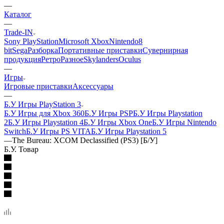
—
Каталог
—
Trade-IN
Sony PlayStation
Microsoft Xbox
Nintendo
8
bit
Sega
Разборка
Портативные приставки
Сувернирная
продукция
Ретро
Разное
Skylanders
Oculus
—
Игры
Игровые приставки
Аксессуары
—
Б.У Игры PlayStation 3
Б.У Игры для Xbox 360
Б.У Игры PSP
Б.У Игры Playstation
2
Б.У Игры Playstation 4
Б.У Игры Xbox One
Б.У Игры Nintendo
Switch
Б.У Игры PS VITA
Б.У Игры Playstation 5
—
The Bureau: XCOM Declassified (PS3) [Б/У]
Б.У. Товар