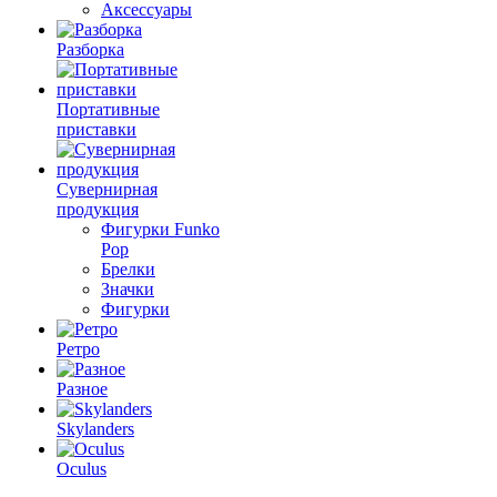
Аксессуары
Разборка
Портативные
приставки
Сувернирная
продукция
Фигурки Funko
Pop
Брелки
Значки
Фигурки
Ретро
Разное
Skylanders
Oculus