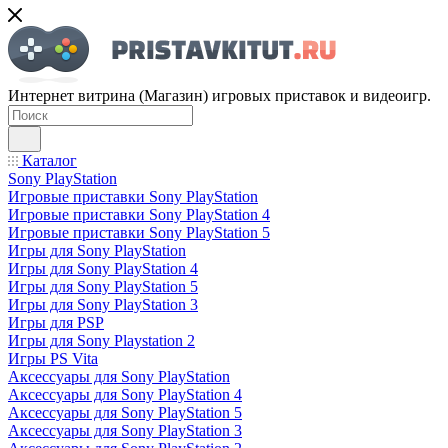
Интернет витрина (Магазин) игровых приставок и видеоигр.
Каталог
Sony PlayStation
Игровые приставки Sony PlayStation
Игровые приставки Sony PlayStation 4
Игровые приставки Sony PlayStation 5
Игры для Sony PlayStation
Игры для Sony PlayStation 4
Игры для Sony PlayStation 5
Игры для Sony PlayStation 3
Игры для PSP
Игры для Sony Playstation 2
Игры PS Vita
Аксессуары для Sony PlayStation
Аксессуары для Sony PlayStation 4
Аксессуары для Sony PlayStation 5
Аксессуары для Sony PlayStation 3