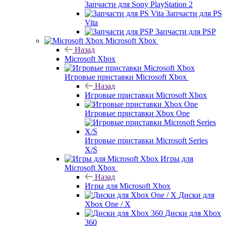
Запчасти для Sony PlayStation 2
Запчасти для PS
Vita
Запчасти для PSP
Microsoft Xbox
Назад
Microsoft Xbox
Игровые приставки Microsoft Xbox
Назад
Игровые приставки Microsoft Xbox
Игровые приставки Xbox One
Игровые приставки Microsoft Series
X/S
Игры для
Microsoft Xbox
Назад
Игры для Microsoft Xbox
Диски для
Xbox One / X
Диски для Xbox
360