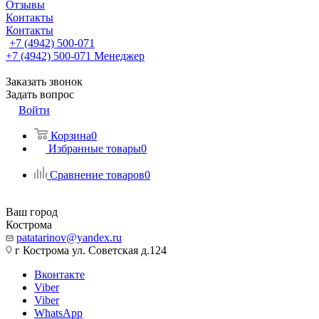
Отзывы
Контакты
Контакты
+7 (4942) 500-071
+7 (4942) 500-071
Менеджер
Заказать звонок
Задать вопрос
Войти
Корзина
0
Избранные товары
0
Сравнение товаров
0
Ваш город
Кострома
patatarinov@yandex.ru
г Кострома ул. Советская д.124
Вконтакте
Viber
Viber
WhatsApp