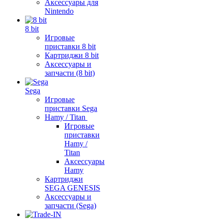
Аксессуары для
Nintendo
8 bit
Игровые
приставки 8 bit
Картриджи 8 bit
Аксессуары и
запчасти (8 bit)
Sega
Игровые
приставки Sega
Hamy / Titan
Игровые
приставки
Hamy /
Titan
Аксессуары
Hamy
Картриджи
SEGA GENESIS
Аксессуары и
запчасти (Sega)