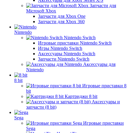
Аксессуары для Xbox Series X/S
Запчасти для
Microsoft Xbox
Запчасти для Xbox One
Запчасти для Xbox 360
Nintendo
Nintendo Switch
Игровые приставки Nintendo Switch
Игры Nintendo Switch
Аксессуары Nintendo Switch
Запчасти Nintendo Switch
Аксессуары для
Nintendo
8 bit
Игровые приставки 8
bit
Картриджи 8 bit
Аксессуары и
запчасти (8 bit)
Sega
Игровые приставки
Sega