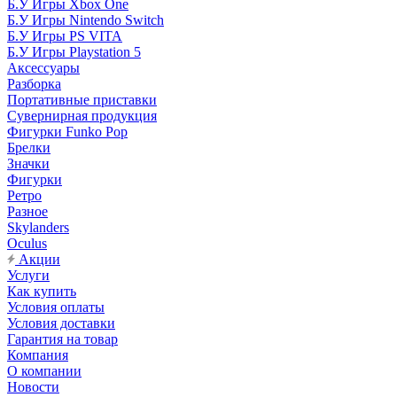
Б.У Игры Xbox One
Б.У Игры Nintendo Switch
Б.У Игры PS VITA
Б.У Игры Playstation 5
Аксессуары
Разборка
Портативные приставки
Сувернирная продукция
Фигурки Funko Pop
Брелки
Значки
Фигурки
Ретро
Разное
Skylanders
Oculus
Акции
Услуги
Как купить
Условия оплаты
Условия доставки
Гарантия на товар
Компания
О компании
Новости