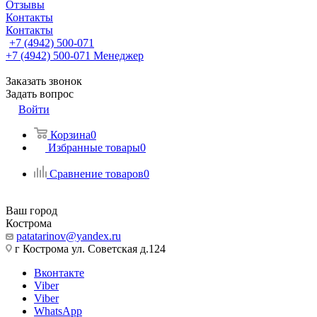
Отзывы
Контакты
Контакты
+7 (4942) 500-071
+7 (4942) 500-071
Менеджер
Заказать звонок
Задать вопрос
Войти
Корзина
0
Избранные товары
0
Сравнение товаров
0
Ваш город
Кострома
patatarinov@yandex.ru
г Кострома ул. Советская д.124
Вконтакте
Viber
Viber
WhatsApp