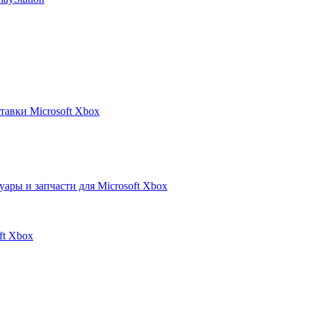
тавки Microsoft Xbox
уары и запчасти для Microsoft Xbox
ft Xbox