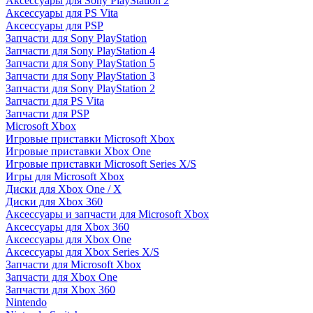
Аксессуары для Sony PlayStation 2
Аксессуары для PS Vita
Аксессуары для PSP
Запчасти для Sony PlayStation
Запчасти для Sony PlayStation 4
Запчасти для Sony PlayStation 5
Запчасти для Sony PlayStation 3
Запчасти для Sony PlayStation 2
Запчасти для PS Vita
Запчасти для PSP
Microsoft Xbox
Игровые приставки Microsoft Xbox
Игровые приставки Xbox One
Игровые приставки Microsoft Series X/S
Игры для Microsoft Xbox
Диски для Xbox One / X
Диски для Xbox 360
Аксессуары и запчасти для Microsoft Xbox
Аксессуары для Xbox 360
Аксессуары для Xbox One
Аксессуары для Xbox Series X/S
Запчасти для Microsoft Xbox
Запчасти для Xbox One
Запчасти для Xbox 360
Nintendo