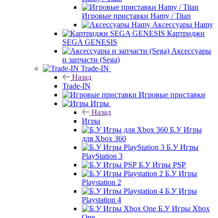
Игровые приставки Hamy / Titan
Аксессуары Hamy
Картриджи
SEGA GENESIS
Аксессуары
и запчасти (Sega)
Trade-IN
Назад
Trade-IN
Игровые приставки
Игры
Назад
Игры
Б.У Игры
для Xbox 360
Б.У Игры
PlayStation 3
Б.У Игры PSP
Б.У Игры
Playstation 2
Б.У Игры
Playstation 4
Б.У Игры Xbox
One