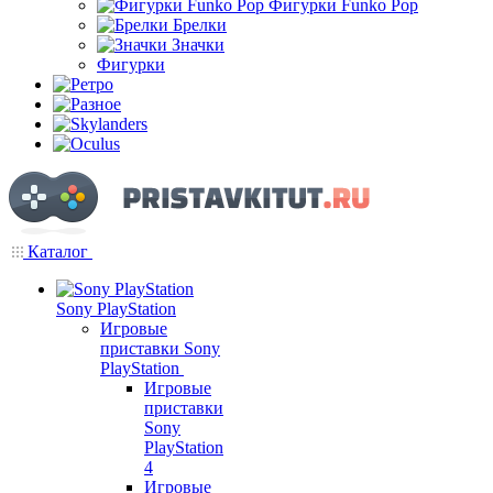
Фигурки Funko Pop
Брелки
Значки
Фигурки
Каталог
Sony PlayStation
Игровые
приставки Sony
PlayStation
Игровые
приставки
Sony
PlayStation
4
Игровые