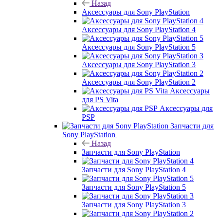
Назад
Аксессуары для Sony PlayStation
Аксессуары для Sony PlayStation 4
Аксессуары для Sony PlayStation 5
Аксессуары для Sony PlayStation 3
Аксессуары для Sony PlayStation 2
Аксессуары
для PS Vita
Аксессуары для
PSP
Запчасти для
Sony PlayStation
Назад
Запчасти для Sony PlayStation
Запчасти для Sony PlayStation 4
Запчасти для Sony PlayStation 5
Запчасти для Sony PlayStation 3