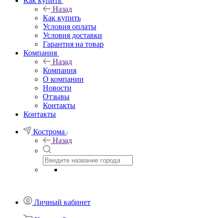
Как купить
Назад
Как купить
Условия оплаты
Условия доставки
Гарантия на товар
Компания
Назад
Компания
О компании
Новости
Отзывы
Контакты
Контакты
Кострома
Назад
Личный кабинет