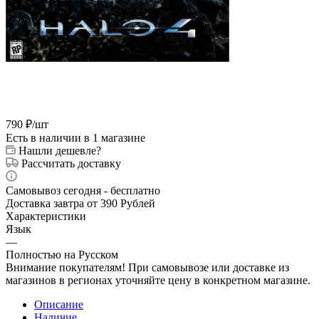
790
₽
/шт
Есть в наличии
в 1 магазине
Нашли дешевле?
Рассчитать доставку
Самовывоз сегодня - бесплатно
Доставка завтра от 390 Рублей
Характеристики
Язык
—
Полностью на Русском
Внимание покупателям! При самовывозе или доставке из
магазинов в регионах уточняйте цену в конкретном магазине.
Описание
Наличие