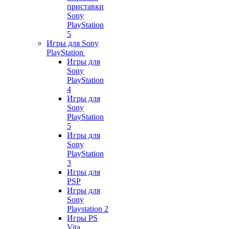
приставки
Sony
PlayStation
5
Игры для Sony
PlayStation
Игры для
Sony
PlayStation
4
Игры для
Sony
PlayStation
5
Игры для
Sony
PlayStation
3
Игры для
PSP
Игры для
Sony
Playstation 2
Игры PS
Vita