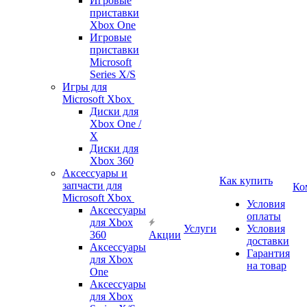
Игровые
приставки
Xbox One
Игровые
приставки
Microsoft
Series X/S
Игры для
Microsoft Xbox
Диски для
Xbox One /
X
Диски для
Xbox 360
Аксессуары и
Как купить
запчасти для
Ко
Microsoft Xbox
Условия
Аксессуары
оплаты
для Xbox
Услуги
Условия
360
Акции
доставки
Аксессуары
Гарантия
для Xbox
на товар
One
Аксессуары
для Xbox