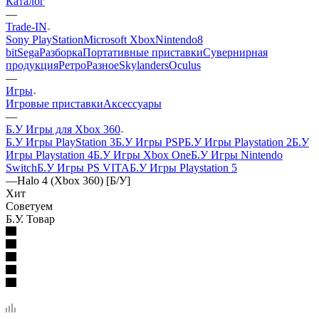
Каталог
—
Trade-IN
Sony PlayStation
Microsoft Xbox
Nintendo
8
bit
Sega
Разборка
Портативные приставки
Сувернирная
продукция
Ретро
Разное
Skylanders
Oculus
—
Игры
Игровые приставки
Аксессуары
—
Б.У Игры для Xbox 360
Б.У Игры PlayStation 3
Б.У Игры PSP
Б.У Игры Playstation 2
Б.У
Игры Playstation 4
Б.У Игры Xbox One
Б.У Игры Nintendo
Switch
Б.У Игры PS VITA
Б.У Игры Playstation 5
—
Halo 4 (Xbox 360) [Б/У]
Хит
Советуем
Б.У. Товар