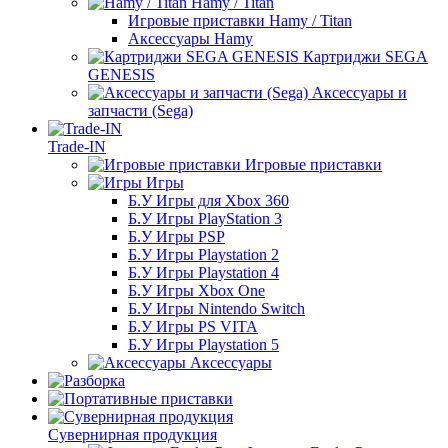
Hamy / Titan
Игровые приставки Hamy / Titan
Аксессуары Hamy
Картриджи SEGA
GENESIS
Аксессуары и
запчасти (Sega)
Trade-IN
Игровые приставки
Игры
Б.У Игры для Xbox 360
Б.У Игры PlayStation 3
Б.У Игры PSP
Б.У Игры Playstation 2
Б.У Игры Playstation 4
Б.У Игры Xbox One
Б.У Игры Nintendo Switch
Б.У Игры PS VITA
Б.У Игры Playstation 5
Аксессуары
Сувернирная продукция