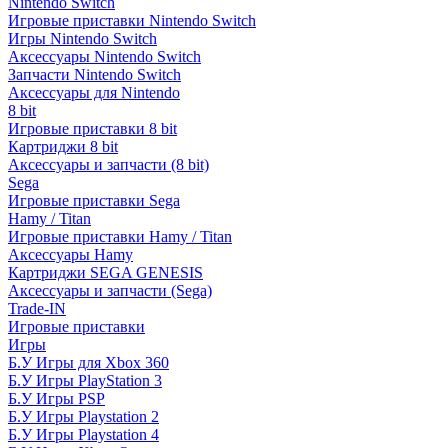
Nintendo Switch
Игровые приставки Nintendo Switch
Игры Nintendo Switch
Аксессуары Nintendo Switch
Запчасти Nintendo Switch
Аксессуары для Nintendo
8 bit
Игровые приставки 8 bit
Картриджи 8 bit
Аксессуары и запчасти (8 bit)
Sega
Игровые приставки Sega
Hamy / Titan
Игровые приставки Hamy / Titan
Аксессуары Hamy
Картриджи SEGA GENESIS
Аксессуары и запчасти (Sega)
Trade-IN
Игровые приставки
Игры
Б.У Игры для Xbox 360
Б.У Игры PlayStation 3
Б.У Игры PSP
Б.У Игры Playstation 2
Б.У Игры Playstation 4