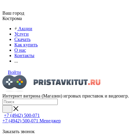
Ваш город
Кострома
Акции
Услуги
Скачать
Как купить
О нас
Контакты
...
Войти
Интернет витрина (Магазин) игровых приставок и видеоигр.
+7 (4942) 500-071
+7 (4942) 500-071
Менеджер
Заказать звонок