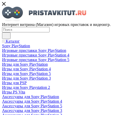
Интернет витрина (Магазин) игровых приставок и видеоигр.
Каталог
Sony PlayStation
Игровые приставки Sony PlayStation
Игровые приставки Sony PlayStation 4
Игровые приставки Sony PlayStation 5
Игры для Sony PlayStation
Игры для Sony PlayStation 4
Игры для Sony PlayStation 5
Игры для Sony PlayStation 3
Игры для PSP
Игры для Sony Playstation 2
Игры PS Vita
Аксессуары для Sony PlayStation
Аксессуары для Sony PlayStation 4
Аксессуары для Sony PlayStation 5
Аксессуары для Sony PlayStation 3