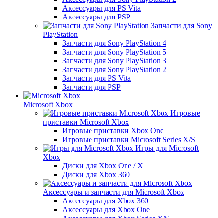
Аксессуары для PS Vita
Аксессуары для PSP
Запчасти для Sony
PlayStation
Запчасти для Sony PlayStation 4
Запчасти для Sony PlayStation 5
Запчасти для Sony PlayStation 3
Запчасти для Sony PlayStation 2
Запчасти для PS Vita
Запчасти для PSP
Microsoft Xbox
Игровые
приставки Microsoft Xbox
Игровые приставки Xbox One
Игровые приставки Microsoft Series X/S
Игры для Microsoft
Xbox
Диски для Xbox One / X
Диски для Xbox 360
Аксессуары и запчасти для Microsoft Xbox
Аксессуары для Xbox 360
Аксессуары для Xbox One