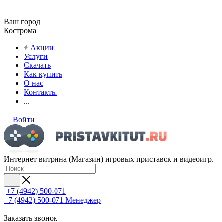
Ваш город
Кострома
Акции
Услуги
Скачать
Как купить
О нас
Контакты
...
Войти
Интернет витрина (Магазин) игровых приставок и видеоигр.
+7 (4942) 500-071
+7 (4942) 500-071
Менеджер
Заказать звонок