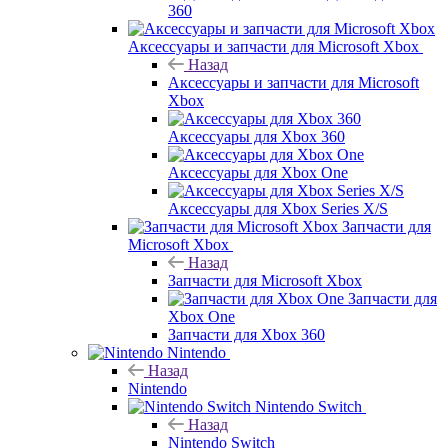
360
Аксессуары и запчасти для Microsoft Xbox
Назад
Аксессуары и запчасти для Microsoft
Xbox
Аксессуары для Xbox 360
Аксессуары для Xbox One
Аксессуары для Xbox Series X/S
Запчасти для
Microsoft Xbox
Назад
Запчасти для Microsoft Xbox
Запчасти для
Xbox One
Запчасти для Xbox 360
Nintendo
Назад
Nintendo
Nintendo Switch
Назад
Nintendo Switch