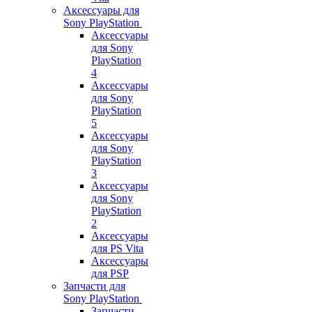
Аксессуары для
Sony PlayStation
Аксессуары
для Sony
PlayStation
4
Аксессуары
для Sony
PlayStation
5
Аксессуары
для Sony
PlayStation
3
Аксессуары
для Sony
PlayStation
2
Аксессуары
для PS Vita
Аксессуары
для PSP
Запчасти для
Sony PlayStation
Запчасти