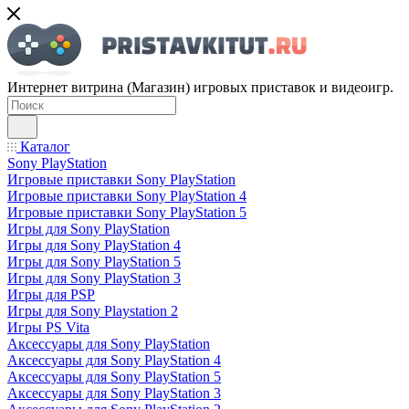
Интернет витрина (Магазин) игровых приставок и видеоигр.
Каталог
Sony PlayStation
Игровые приставки Sony PlayStation
Игровые приставки Sony PlayStation 4
Игровые приставки Sony PlayStation 5
Игры для Sony PlayStation
Игры для Sony PlayStation 4
Игры для Sony PlayStation 5
Игры для Sony PlayStation 3
Игры для PSP
Игры для Sony Playstation 2
Игры PS Vita
Аксессуары для Sony PlayStation
Аксессуары для Sony PlayStation 4
Аксессуары для Sony PlayStation 5
Аксессуары для Sony PlayStation 3