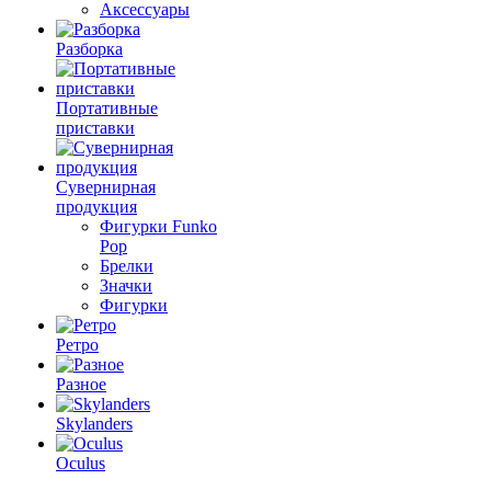
Аксессуары
Разборка
Портативные
приставки
Сувернирная
продукция
Фигурки Funko
Pop
Брелки
Значки
Фигурки
Ретро
Разное
Skylanders
Oculus