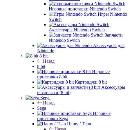
Игровые приставки Nintendo Switch
Игры Nintendo
Switch
Аксессуары Nintendo Switch
Запчасти
Nintendo Switch
Аксессуары для
Nintendo
8 bit
Назад
8 bit
Игровые
приставки 8 bit
Картриджи 8 bit
Аксессуары
и запчасти (8 bit)
Sega
Назад
Sega
Игровые
приставки Sega
Hamy / Titan
Назад