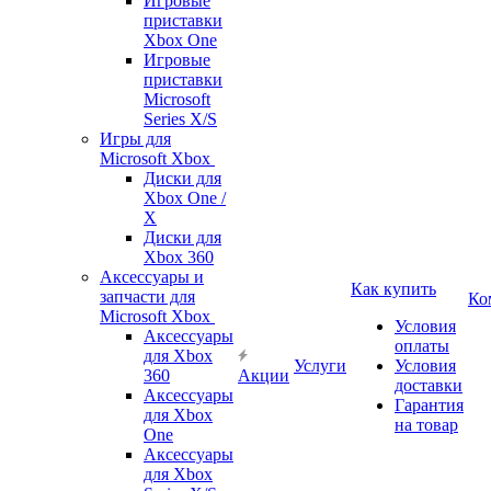
Игровые
приставки
Xbox One
Игровые
приставки
Microsoft
Series X/S
Игры для
Microsoft Xbox
Диски для
Xbox One /
X
Диски для
Xbox 360
Аксессуары и
Как купить
запчасти для
Ко
Microsoft Xbox
Условия
Аксессуары
оплаты
для Xbox
Услуги
Условия
360
Акции
доставки
Аксессуары
Гарантия
для Xbox
на товар
One
Аксессуары
для Xbox