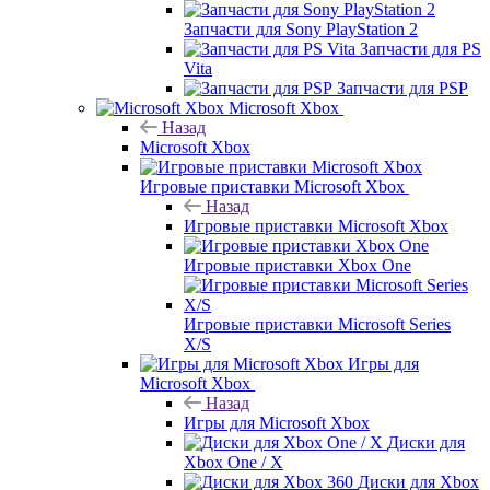
Запчасти для Sony PlayStation 2
Запчасти для PS
Vita
Запчасти для PSP
Microsoft Xbox
Назад
Microsoft Xbox
Игровые приставки Microsoft Xbox
Назад
Игровые приставки Microsoft Xbox
Игровые приставки Xbox One
Игровые приставки Microsoft Series
X/S
Игры для
Microsoft Xbox
Назад
Игры для Microsoft Xbox
Диски для
Xbox One / X
Диски для Xbox