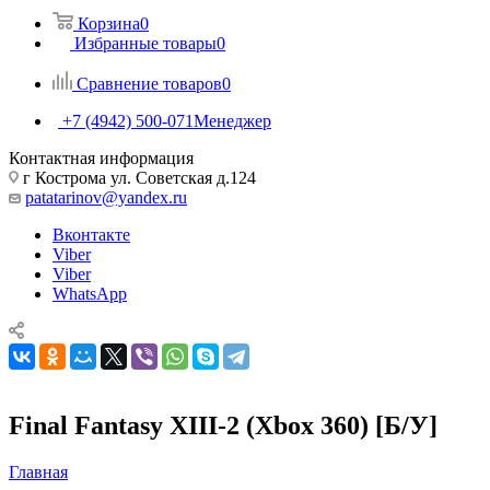
Корзина
0
Избранные товары
0
Сравнение товаров
0
+7 (4942) 500-071
Менеджер
Контактная информация
г Кострома ул. Советская д.124
patatarinov@yandex.ru
Вконтакте
Viber
Viber
WhatsApp
Final Fantasy XIII-2 (Xbox 360) [Б/У]
Главная