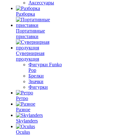
Аксессуары
Разборка
Портативные
приставки
Сувернирная
продукция
Фигурки Funko
Pop
Брелки
Значки
Фигурки
Ретро
Разное
Skylanders
Oculus