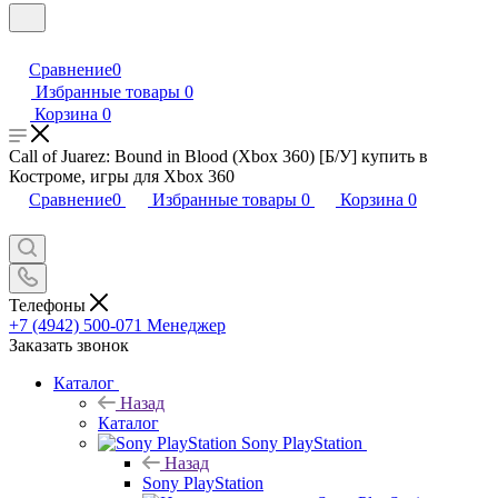
Сравнение
0
Избранные товары
0
Корзина
0
Call of Juarez: Bound in Blood (Xbox 360) [Б/У] купить в
Костроме, игры для Xbox 360
Сравнение
0
Избранные товары
0
Корзина
0
Телефоны
+7 (4942) 500-071
Менеджер
Заказать звонок
Каталог
Назад
Каталог
Sony PlayStation
Назад
Sony PlayStation