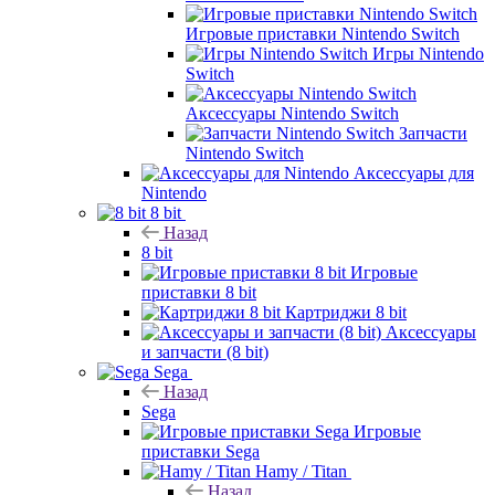
Игровые приставки Nintendo Switch
Игры Nintendo
Switch
Аксессуары Nintendo Switch
Запчасти
Nintendo Switch
Аксессуары для
Nintendo
8 bit
Назад
8 bit
Игровые
приставки 8 bit
Картриджи 8 bit
Аксессуары
и запчасти (8 bit)
Sega
Назад
Sega
Игровые
приставки Sega
Hamy / Titan
Назад