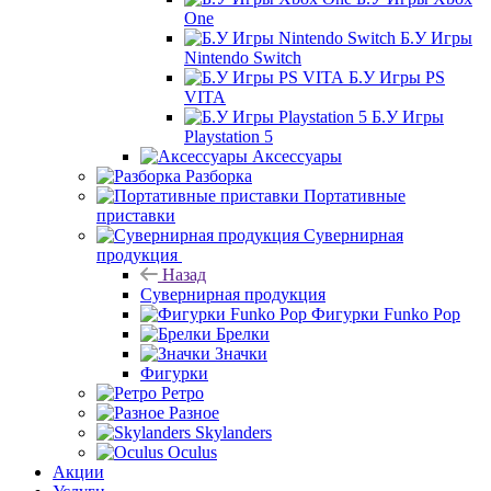
One
Б.У Игры
Nintendo Switch
Б.У Игры PS
VITA
Б.У Игры
Playstation 5
Аксессуары
Разборка
Портативные
приставки
Сувернирная
продукция
Назад
Сувернирная продукция
Фигурки Funko Pop
Брелки
Значки
Фигурки
Ретро
Разное
Skylanders
Oculus
Акции