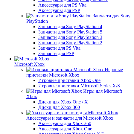
Аксессуары для PS Vita
Аксессуары для PSP
Запчасти для Sony
PlayStation
Запчасти для Sony PlayStation 4
Запчасти для Sony PlayStation 5
Запчасти для Sony PlayStation 3
Запчасти для Sony PlayStation 2
Запчасти для PS Vita
Запчасти для PSP
Microsoft Xbox
Игровые
приставки Microsoft Xbox
Игровые приставки Xbox One
Игровые приставки Microsoft Series X/S
Игры для Microsoft
Xbox
Диски для Xbox One / X
Диски для Xbox 360
Аксессуары и запчасти для Microsoft Xbox
Аксессуары для Xbox 360
Аксессуары для Xbox One