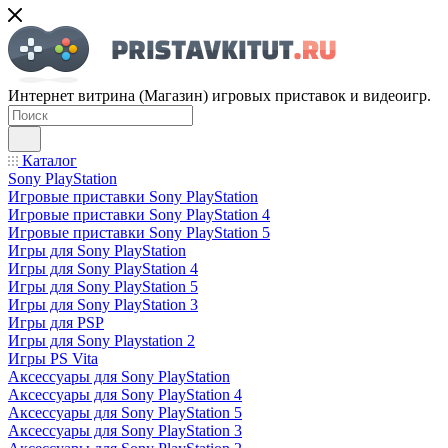
Интернет витрина (Магазин) игровых приставок и видеоигр.
Каталог
Sony PlayStation
Игровые приставки Sony PlayStation
Игровые приставки Sony PlayStation 4
Игровые приставки Sony PlayStation 5
Игры для Sony PlayStation
Игры для Sony PlayStation 4
Игры для Sony PlayStation 5
Игры для Sony PlayStation 3
Игры для PSP
Игры для Sony Playstation 2
Игры PS Vita
Аксессуары для Sony PlayStation
Аксессуары для Sony PlayStation 4
Аксессуары для Sony PlayStation 5
Аксессуары для Sony PlayStation 3