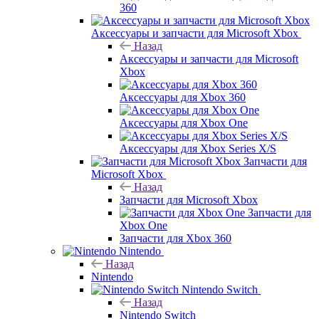
360
Аксессуары и запчасти для Microsoft Xbox
Назад
Аксессуары и запчасти для Microsoft
Xbox
Аксессуары для Xbox 360
Аксессуары для Xbox One
Аксессуары для Xbox Series X/S
Запчасти для
Microsoft Xbox
Назад
Запчасти для Microsoft Xbox
Запчасти для
Xbox One
Запчасти для Xbox 360
Nintendo
Назад
Nintendo
Nintendo Switch
Назад
Nintendo Switch