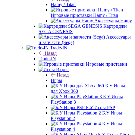
Hamy / Titan
Игровые приставки Hamy / Titan
Аксессуары Hamy
Картриджи
SEGA GENESIS
Аксессуары
и запчасти (Sega)
Trade-IN
Назад
Trade-IN
Игровые приставки
Игры
Назад
Игры
Б.У Игры
для Xbox 360
Б.У Игры
PlayStation 3
Б.У Игры PSP
Б.У Игры
Playstation 2
Б.У Игры
Playstation 4
Б.У Игры Xbox