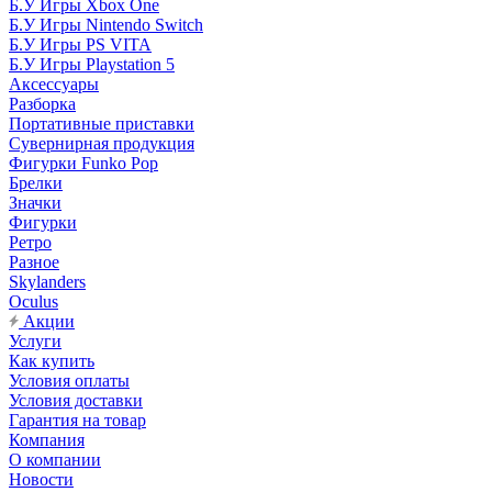
Б.У Игры Xbox One
Б.У Игры Nintendo Switch
Б.У Игры PS VITA
Б.У Игры Playstation 5
Аксессуары
Разборка
Портативные приставки
Сувернирная продукция
Фигурки Funko Pop
Брелки
Значки
Фигурки
Ретро
Разное
Skylanders
Oculus
Акции
Услуги
Как купить
Условия оплаты
Условия доставки
Гарантия на товар
Компания
О компании
Новости