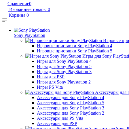
Сравнение
0
Избранные товары
0
Корзина
0
Sony PlayStation
Игровые прис
Игровые приставки Sony PlayStation 4
Игровые приставки Sony PlayStation 5
Игры для Sony PlayStat
Игры для Sony PlayStation 4
Игры для Sony PlayStation 5
Игры для Sony PlayStation 3
Игры для PSP
Игры для Sony Playstation 2
Игры PS Vita
Аксессуары для S
Аксессуары для Sony PlayStation 4
Аксессуары для Sony PlayStation 5
Аксессуары для Sony PlayStation 3
Аксессуары для Sony PlayStation 2
Аксессуары для PS Vita
Аксессуары для PSP
Запчасти для Sony P