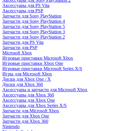
Аксессуары для Sony PlayStation 2
Аксессуары для PS Vita
Аксессуары для PSP
Запчасти для Sony PlayStation
Запчасти для Sony PlayStation 4
Запчасти для Sony PlayStation 5
Запчасти для Sony PlayStation 3
Запчасти для Sony PlayStation 2
Запчасти для PS Vita
Запчасти для PSP
Microsoft Xbox
Игровые приставки Microsoft Xbox
Игровые приставки Xbox One
Игровые приставки Microsoft Series X/S
Игры для Microsoft Xbox
Диски для Xbox One / X
Диски для Xbox 360
Аксессуары и запчасти для Microsoft Xbox
Аксессуары для Xbox 360
Аксессуары для Xbox One
Аксессуары для Xbox Series X/S
Запчасти для Microsoft Xbox
Запчасти для Xbox One
Запчасти для Xbox 360
Nintendo