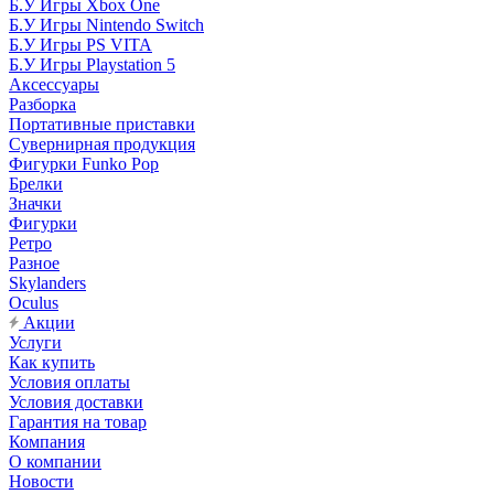
Б.У Игры Xbox One
Б.У Игры Nintendo Switch
Б.У Игры PS VITA
Б.У Игры Playstation 5
Аксессуары
Разборка
Портативные приставки
Сувернирная продукция
Фигурки Funko Pop
Брелки
Значки
Фигурки
Ретро
Разное
Skylanders
Oculus
Акции
Услуги
Как купить
Условия оплаты
Условия доставки
Гарантия на товар
Компания
О компании
Новости