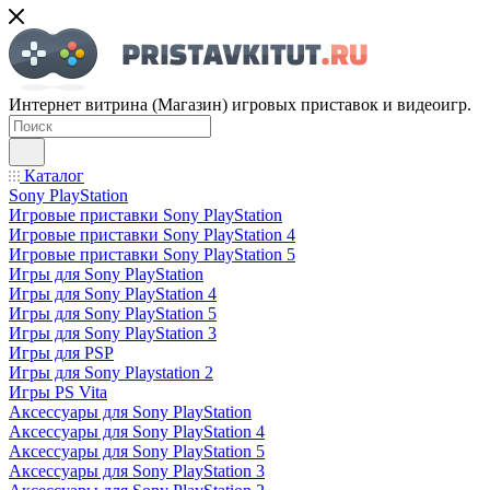
Интернет витрина (Магазин) игровых приставок и видеоигр.
Каталог
Sony PlayStation
Игровые приставки Sony PlayStation
Игровые приставки Sony PlayStation 4
Игровые приставки Sony PlayStation 5
Игры для Sony PlayStation
Игры для Sony PlayStation 4
Игры для Sony PlayStation 5
Игры для Sony PlayStation 3
Игры для PSP
Игры для Sony Playstation 2
Игры PS Vita
Аксессуары для Sony PlayStation
Аксессуары для Sony PlayStation 4
Аксессуары для Sony PlayStation 5
Аксессуары для Sony PlayStation 3