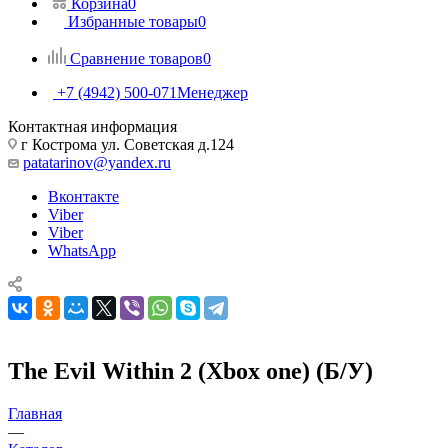
Корзина
0
Избранные товары
0
Сравнение товаров
0
+7 (4942) 500-071
Менеджер
Контактная информация
г Кострома ул. Советская д.124
patatarinov@yandex.ru
Вконтакте
Viber
Viber
WhatsApp
The Evil Within 2 (Xbox one) (Б/У)
Главная
—