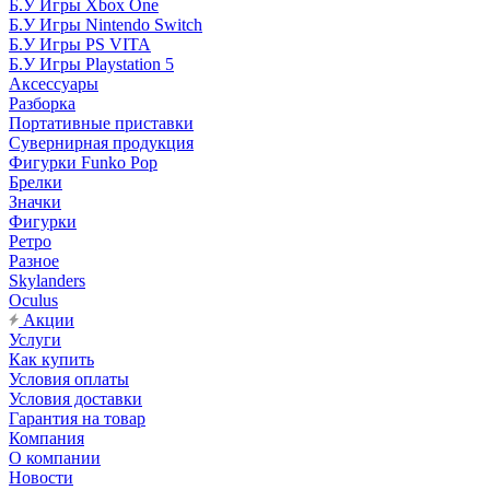
Б.У Игры Xbox One
Б.У Игры Nintendo Switch
Б.У Игры PS VITA
Б.У Игры Playstation 5
Аксессуары
Разборка
Портативные приставки
Сувернирная продукция
Фигурки Funko Pop
Брелки
Значки
Фигурки
Ретро
Разное
Skylanders
Oculus
Акции
Услуги
Как купить
Условия оплаты
Условия доставки
Гарантия на товар
Компания
О компании
Новости