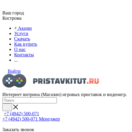
Ваш город
Кострома
Акции
Услуги
Скачать
Как купить
О нас
Контакты
...
Войти
Интернет витрина (Магазин) игровых приставок и видеоигр.
+7 (4942) 500-071
+7 (4942) 500-071
Менеджер
Заказать звонок