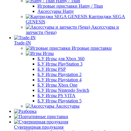
Hamy / Titan
Игровые приставки Hamy / Titan
Аксессуары Hamy
Картриджи SEGA
GENESIS
Аксессуары и
запчасти (Sega)
Trade-IN
Игровые приставки
Игры
Б.У Игры для Xbox 360
Б.У Игры PlayStation 3
Б.У Игры PSP
Б.У Игры Playstation 2
Б.У Игры Playstation 4
Б.У Игры Xbox One
Б.У Игры Nintendo Switch
Б.У Игры PS VITA
Б.У Игры Playstation 5
Аксессуары
Сувернирная продукция