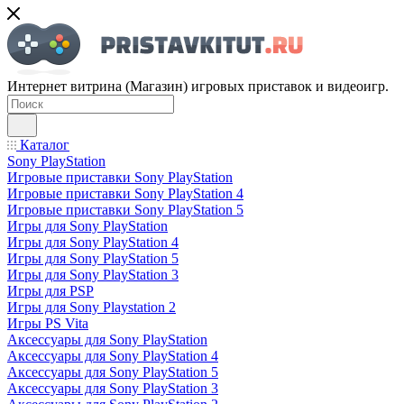
Интернет витрина (Магазин) игровых приставок и видеоигр.
Каталог
Sony PlayStation
Игровые приставки Sony PlayStation
Игровые приставки Sony PlayStation 4
Игровые приставки Sony PlayStation 5
Игры для Sony PlayStation
Игры для Sony PlayStation 4
Игры для Sony PlayStation 5
Игры для Sony PlayStation 3
Игры для PSP
Игры для Sony Playstation 2
Игры PS Vita
Аксессуары для Sony PlayStation
Аксессуары для Sony PlayStation 4
Аксессуары для Sony PlayStation 5
Аксессуары для Sony PlayStation 3