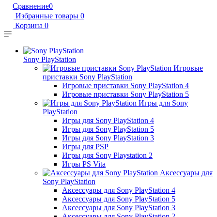
Сравнение
0
Избранные товары
0
Корзина
0
Sony PlayStation
Игровые
приставки Sony PlayStation
Игровые приставки Sony PlayStation 4
Игровые приставки Sony PlayStation 5
Игры для Sony
PlayStation
Игры для Sony PlayStation 4
Игры для Sony PlayStation 5
Игры для Sony PlayStation 3
Игры для PSP
Игры для Sony Playstation 2
Игры PS Vita
Аксессуары для
Sony PlayStation
Аксессуары для Sony PlayStation 4
Аксессуары для Sony PlayStation 5
Аксессуары для Sony PlayStation 3
Аксессуары для Sony PlayStation 2