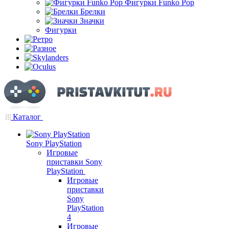
Фигурки Funko Pop
Брелки
Значки
Фигурки
Каталог
Sony PlayStation
Игровые
приставки Sony
PlayStation
Игровые
приставки
Sony
PlayStation
4
Игровые