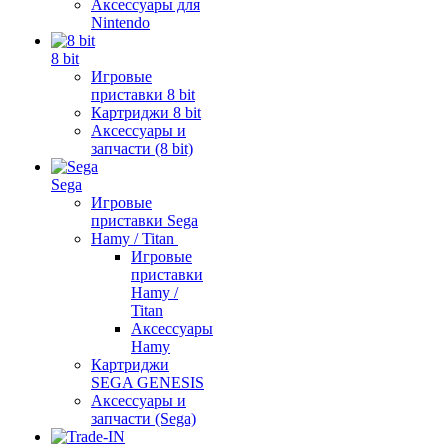
Аксессуары для
Nintendo
8 bit
Игровые
приставки 8 bit
Картриджи 8 bit
Аксессуары и
запчасти (8 bit)
Sega
Игровые
приставки Sega
Hamy / Titan
Игровые
приставки
Hamy /
Titan
Аксессуары
Hamy
Картриджи
SEGA GENESIS
Аксессуары и
запчасти (Sega)