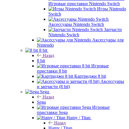
Игровые приставки Nintendo Switch
Игры Nintendo
Switch
Аксессуары Nintendo Switch
Запчасти
Nintendo Switch
Аксессуары для
Nintendo
8 bit
Назад
8 bit
Игровые
приставки 8 bit
Картриджи 8 bit
Аксессуары
и запчасти (8 bit)
Sega
Назад
Sega
Игровые
приставки Sega
Hamy / Titan
Назад
Hamy / Titan