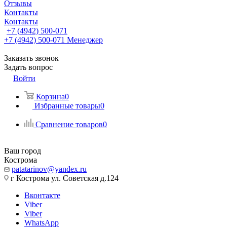
Отзывы
Контакты
Контакты
+7 (4942) 500-071
+7 (4942) 500-071
Менеджер
Заказать звонок
Задать вопрос
Войти
Корзина
0
Избранные товары
0
Сравнение товаров
0
Ваш город
Кострома
patatarinov@yandex.ru
г Кострома ул. Советская д.124
Вконтакте
Viber
Viber
WhatsApp