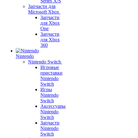
Series X/S
Запчасти для
Microsoft Xbox
Запчасти
для Xbox
One
Запчасти
для Xbox
360
Nintendo
Nintendo Switch
Игровые
приставки
Nintendo
Switch
Игры
Nintendo
Switch
Аксессуары
Nintendo
Switch
Запчасти
Nintendo
Switch