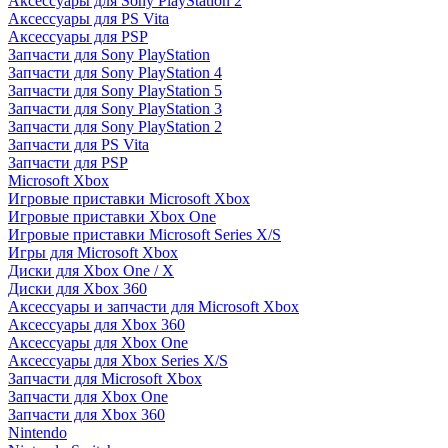
Аксессуары для Sony PlayStation 2
Аксессуары для PS Vita
Аксессуары для PSP
Запчасти для Sony PlayStation
Запчасти для Sony PlayStation 4
Запчасти для Sony PlayStation 5
Запчасти для Sony PlayStation 3
Запчасти для Sony PlayStation 2
Запчасти для PS Vita
Запчасти для PSP
Microsoft Xbox
Игровые приставки Microsoft Xbox
Игровые приставки Xbox One
Игровые приставки Microsoft Series X/S
Игры для Microsoft Xbox
Диски для Xbox One / X
Диски для Xbox 360
Аксессуары и запчасти для Microsoft Xbox
Аксессуары для Xbox 360
Аксессуары для Xbox One
Аксессуары для Xbox Series X/S
Запчасти для Microsoft Xbox
Запчасти для Xbox One
Запчасти для Xbox 360
Nintendo