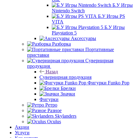
Б.У Игры
Nintendo Switch
Б.У Игры PS
VITA
Б.У Игры
Playstation 5
Аксессуары
Разборка
Портативные
приставки
Сувернирная
продукция
Назад
Сувернирная продукция
Фигурки Funko Pop
Брелки
Значки
Фигурки
Ретро
Разное
Skylanders
Oculus
Акции
Услуги