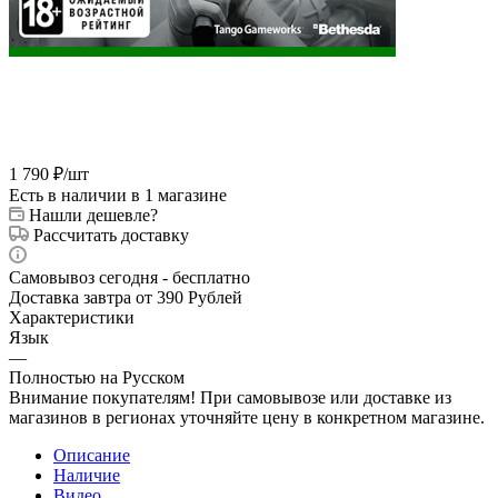
1 790
₽
/шт
Есть в наличии
в 1 магазине
Нашли дешевле?
Рассчитать доставку
Самовывоз сегодня - бесплатно
Доставка завтра от 390 Рублей
Характеристики
Язык
—
Полностью на Русском
Внимание покупателям! При самовывозе или доставке из
магазинов в регионах уточняйте цену в конкретном магазине.
Описание
Наличие
Видео