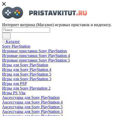
Интернет витрина (Магазин) игровых приставок и видеоигр.
Каталог
Sony PlayStation
Игровые приставки Sony PlayStation
Игровые приставки Sony PlayStation 4
Игровые приставки Sony PlayStation 5
Игры для Sony PlayStation
Игры для Sony PlayStation 4
Игры для Sony PlayStation 5
Игры для Sony PlayStation 3
Игры для PSP
Игры для Sony Playstation 2
Игры PS Vita
Аксессуары для Sony PlayStation
Аксессуары для Sony PlayStation 4
Аксессуары для Sony PlayStation 5
Аксессуары для Sony PlayStation 3