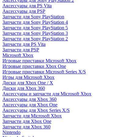
Аксессуары для Sony PlayStation 2
Аксессуары для PS Vita
Аксессуары для PSP
Запчасти для Sony PlayStation
Запчасти для Sony PlayStation 4
Запчасти для Sony PlayStation 5
Запчасти для Sony PlayStation 3
Запчасти для Sony PlayStation 2
Запчасти для PS Vita
Запчасти для PSP
Microsoft Xbox
Игровые приставки Microsoft Xbox
Игровые приставки Xbox One
Игровые приставки Microsoft Series X/S
Игры для Microsoft Xbox
Диски для Xbox One / X
Диски для Xbox 360
Аксессуары и запчасти для Microsoft Xbox
Аксессуары для Xbox 360
Аксессуары для Xbox One
Аксессуары для Xbox Series X/S
Запчасти для Microsoft Xbox
Запчасти для Xbox One
Запчасти для Xbox 360
Nintendo