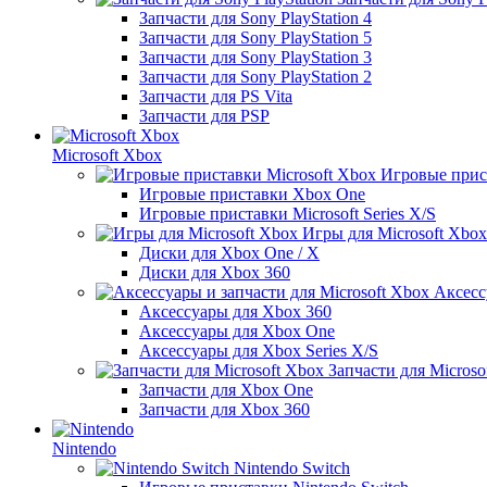
Запчасти для Sony PlayStation 4
Запчасти для Sony PlayStation 5
Запчасти для Sony PlayStation 3
Запчасти для Sony PlayStation 2
Запчасти для PS Vita
Запчасти для PSP
Microsoft Xbox
Игровые прис
Игровые приставки Xbox One
Игровые приставки Microsoft Series X/S
Игры для Microsoft Xbox
Диски для Xbox One / X
Диски для Xbox 360
Аксесс
Аксессуары для Xbox 360
Аксессуары для Xbox One
Аксессуары для Xbox Series X/S
Запчасти для Microso
Запчасти для Xbox One
Запчасти для Xbox 360
Nintendo
Nintendo Switch