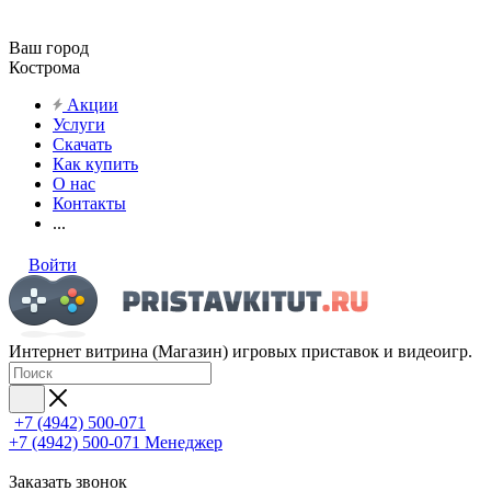
Ваш город
Кострома
Акции
Услуги
Скачать
Как купить
О нас
Контакты
...
Войти
Интернет витрина (Магазин) игровых приставок и видеоигр.
+7 (4942) 500-071
+7 (4942) 500-071
Менеджер
Заказать звонок