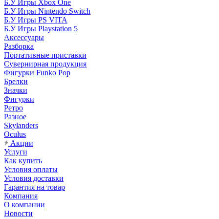
Б.У Игры Xbox One
Б.У Игры Nintendo Switch
Б.У Игры PS VITA
Б.У Игры Playstation 5
Аксессуары
Разборка
Портативные приставки
Сувернирная продукция
Фигурки Funko Pop
Брелки
Значки
Фигурки
Ретро
Разное
Skylanders
Oculus
Акции
Услуги
Как купить
Условия оплаты
Условия доставки
Гарантия на товар
Компания
О компании
Новости