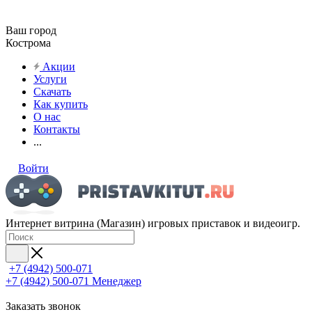
Ваш город
Кострома
Акции
Услуги
Скачать
Как купить
О нас
Контакты
...
Войти
Интернет витрина (Магазин) игровых приставок и видеоигр.
+7 (4942) 500-071
+7 (4942) 500-071
Менеджер
Заказать звонок