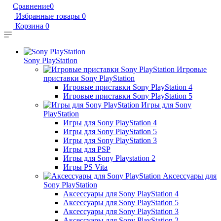
Сравнение
0
Избранные товары
0
Корзина
0
Sony PlayStation
Игровые
приставки Sony PlayStation
Игровые приставки Sony PlayStation 4
Игровые приставки Sony PlayStation 5
Игры для Sony
PlayStation
Игры для Sony PlayStation 4
Игры для Sony PlayStation 5
Игры для Sony PlayStation 3
Игры для PSP
Игры для Sony Playstation 2
Игры PS Vita
Аксессуары для
Sony PlayStation
Аксессуары для Sony PlayStation 4
Аксессуары для Sony PlayStation 5
Аксессуары для Sony PlayStation 3
Аксессуары для Sony PlayStation 2