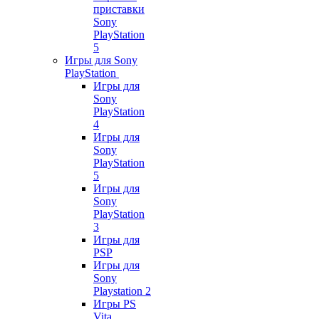
приставки
Sony
PlayStation
5
Игры для Sony
PlayStation
Игры для
Sony
PlayStation
4
Игры для
Sony
PlayStation
5
Игры для
Sony
PlayStation
3
Игры для
PSP
Игры для
Sony
Playstation 2
Игры PS
Vita