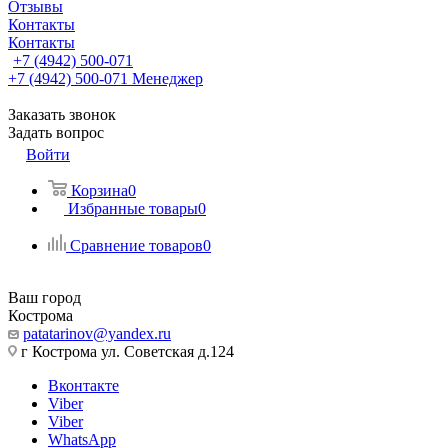
Отзывы
Контакты
Контакты
+7 (4942) 500-071
+7 (4942) 500-071
Менеджер
Заказать звонок
Задать вопрос
Войти
Корзина
0
Избранные товары
0
Сравнение товаров
0
Ваш город
Кострома
patatarinov@yandex.ru
г Кострома ул. Советская д.124
Вконтакте
Viber
Viber
WhatsApp