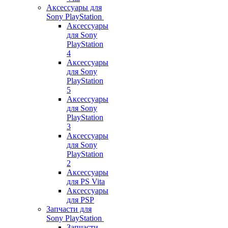
Аксессуары для
Sony PlayStation
Аксессуары
для Sony
PlayStation
4
Аксессуары
для Sony
PlayStation
5
Аксессуары
для Sony
PlayStation
3
Аксессуары
для Sony
PlayStation
2
Аксессуары
для PS Vita
Аксессуары
для PSP
Запчасти для
Sony PlayStation
Запчасти