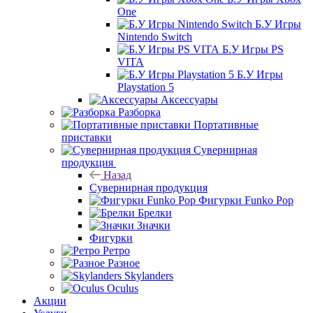
One
Б.У Игры
Nintendo Switch
Б.У Игры PS
VITA
Б.У Игры
Playstation 5
Аксессуары
Разборка
Портативные
приставки
Сувернирная
продукция
Назад
Сувернирная продукция
Фигурки Funko Pop
Брелки
Значки
Фигурки
Ретро
Разное
Skylanders
Oculus
Акции