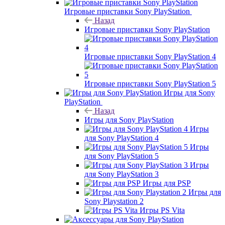
Игровые приставки Sony PlayStation
Назад
Игровые приставки Sony PlayStation
Игровые приставки Sony PlayStation 4
Игровые приставки Sony PlayStation 5
Игры для Sony
PlayStation
Назад
Игры для Sony PlayStation
Игры
для Sony PlayStation 4
Игры
для Sony PlayStation 5
Игры
для Sony PlayStation 3
Игры для PSP
Игры для
Sony Playstation 2
Игры PS Vita