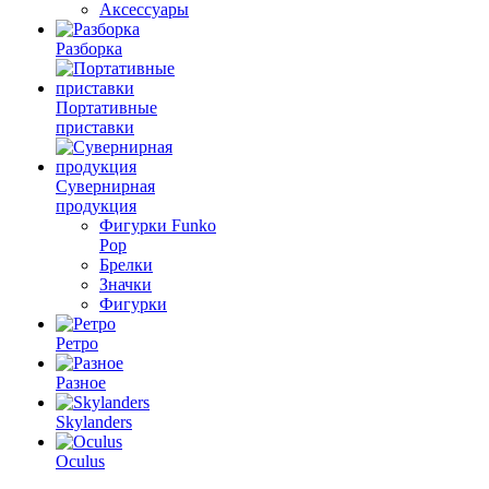
Аксессуары
Разборка
Портативные
приставки
Сувернирная
продукция
Фигурки Funko
Pop
Брелки
Значки
Фигурки
Ретро
Разное
Skylanders
Oculus