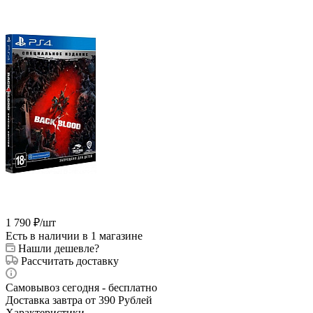
1 790
₽
/шт
Есть в наличии
в 1 магазине
Нашли дешевле?
Рассчитать доставку
Самовывоз сегодня - бесплатно
Доставка завтра от 390 Рублей
Характеристики