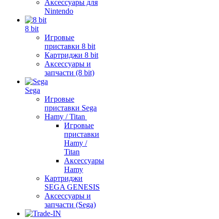
Аксессуары для
Nintendo
8 bit
Игровые
приставки 8 bit
Картриджи 8 bit
Аксессуары и
запчасти (8 bit)
Sega
Игровые
приставки Sega
Hamy / Titan
Игровые
приставки
Hamy /
Titan
Аксессуары
Hamy
Картриджи
SEGA GENESIS
Аксессуары и
запчасти (Sega)