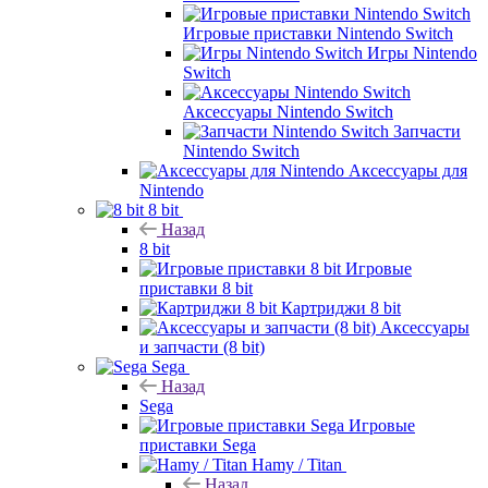
Игровые приставки Nintendo Switch
Игры Nintendo
Switch
Аксессуары Nintendo Switch
Запчасти
Nintendo Switch
Аксессуары для
Nintendo
8 bit
Назад
8 bit
Игровые
приставки 8 bit
Картриджи 8 bit
Аксессуары
и запчасти (8 bit)
Sega
Назад
Sega
Игровые
приставки Sega
Hamy / Titan
Назад