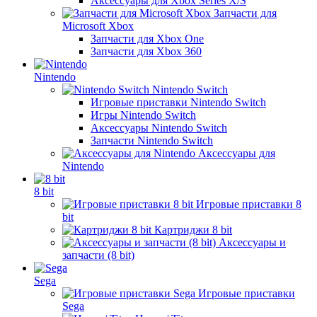
Аксессуары для Xbox Series X/S
Запчасти для
Microsoft Xbox
Запчасти для Xbox One
Запчасти для Xbox 360
Nintendo
Nintendo Switch
Игровые приставки Nintendo Switch
Игры Nintendo Switch
Аксессуары Nintendo Switch
Запчасти Nintendo Switch
Аксессуары для
Nintendo
8 bit
Игровые приставки 8
bit
Картриджи 8 bit
Аксессуары и
запчасти (8 bit)
Sega
Игровые приставки
Sega