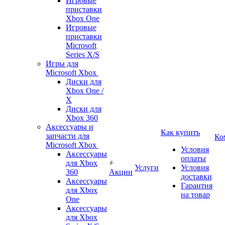
Игровые
приставки
Xbox One
Игровые
приставки
Microsoft
Series X/S
Игры для
Microsoft Xbox
Диски для
Xbox One /
X
Диски для
Xbox 360
Аксессуары и
Как купить
запчасти для
Ко
Microsoft Xbox
Условия
Аксессуары
оплаты
для Xbox
Услуги
Условия
360
Акции
доставки
Аксессуары
Гарантия
для Xbox
на товар
One
Аксессуары
для Xbox