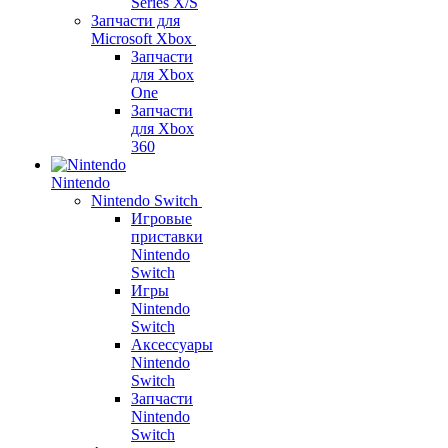
Series X/S
Запчасти для
Microsoft Xbox
Запчасти
для Xbox
One
Запчасти
для Xbox
360
Nintendo
Nintendo Switch
Игровые
приставки
Nintendo
Switch
Игры
Nintendo
Switch
Аксессуары
Nintendo
Switch
Запчасти
Nintendo
Switch