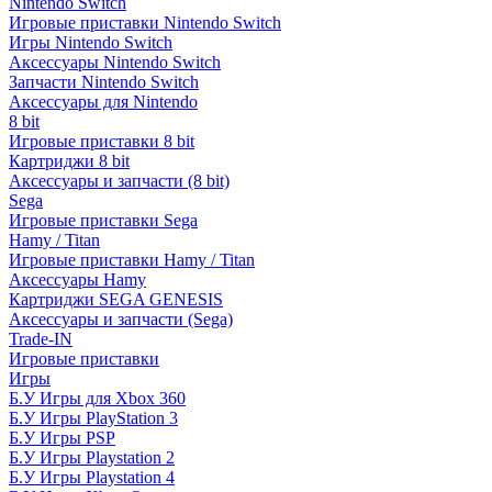
Nintendo Switch
Игровые приставки Nintendo Switch
Игры Nintendo Switch
Аксессуары Nintendo Switch
Запчасти Nintendo Switch
Аксессуары для Nintendo
8 bit
Игровые приставки 8 bit
Картриджи 8 bit
Аксессуары и запчасти (8 bit)
Sega
Игровые приставки Sega
Hamy / Titan
Игровые приставки Hamy / Titan
Аксессуары Hamy
Картриджи SEGA GENESIS
Аксессуары и запчасти (Sega)
Trade-IN
Игровые приставки
Игры
Б.У Игры для Xbox 360
Б.У Игры PlayStation 3
Б.У Игры PSP
Б.У Игры Playstation 2
Б.У Игры Playstation 4