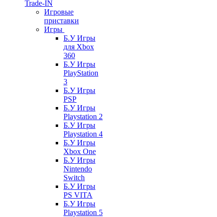
Trade-IN
Игровые
приставки
Игры
Б.У Игры
для Xbox
360
Б.У Игры
PlayStation
3
Б.У Игры
PSP
Б.У Игры
Playstation 2
Б.У Игры
Playstation 4
Б.У Игры
Xbox One
Б.У Игры
Nintendo
Switch
Б.У Игры
PS VITA
Б.У Игры
Playstation 5