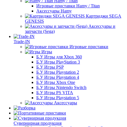
Hamy / Titan
Игровые приставки Hamy / Titan
Аксессуары Hamy
Картриджи SEGA
GENESIS
Аксессуары и
запчасти (Sega)
Trade-IN
Игровые приставки
Игры
Б.У Игры для Xbox 360
Б.У Игры PlayStation 3
Б.У Игры PSP
Б.У Игры Playstation 2
Б.У Игры Playstation 4
Б.У Игры Xbox One
Б.У Игры Nintendo Switch
Б.У Игры PS VITA
Б.У Игры Playstation 5
Аксессуары
Сувернирная продукция