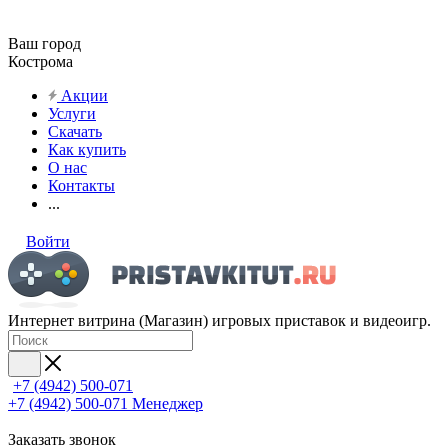
Ваш город
Кострома
Акции
Услуги
Скачать
Как купить
О нас
Контакты
...
Войти
Интернет витрина (Магазин) игровых приставок и видеоигр.
+7 (4942) 500-071
+7 (4942) 500-071
Менеджер
Заказать звонок