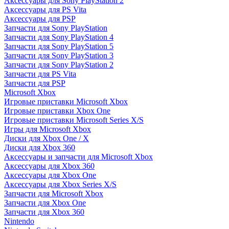
Аксессуары для Sony PlayStation 2
Аксессуары для PS Vita
Аксессуары для PSP
Запчасти для Sony PlayStation
Запчасти для Sony PlayStation 4
Запчасти для Sony PlayStation 5
Запчасти для Sony PlayStation 3
Запчасти для Sony PlayStation 2
Запчасти для PS Vita
Запчасти для PSP
Microsoft Xbox
Игровые приставки Microsoft Xbox
Игровые приставки Xbox One
Игровые приставки Microsoft Series X/S
Игры для Microsoft Xbox
Диски для Xbox One / X
Диски для Xbox 360
Аксессуары и запчасти для Microsoft Xbox
Аксессуары для Xbox 360
Аксессуары для Xbox One
Аксессуары для Xbox Series X/S
Запчасти для Microsoft Xbox
Запчасти для Xbox One
Запчасти для Xbox 360
Nintendo