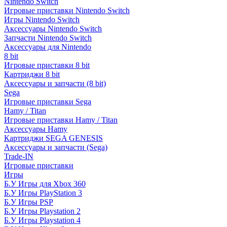
Nintendo Switch
Игровые приставки Nintendo Switch
Игры Nintendo Switch
Аксессуары Nintendo Switch
Запчасти Nintendo Switch
Аксессуары для Nintendo
8 bit
Игровые приставки 8 bit
Картриджи 8 bit
Аксессуары и запчасти (8 bit)
Sega
Игровые приставки Sega
Hamy / Titan
Игровые приставки Hamy / Titan
Аксессуары Hamy
Картриджи SEGA GENESIS
Аксессуары и запчасти (Sega)
Trade-IN
Игровые приставки
Игры
Б.У Игры для Xbox 360
Б.У Игры PlayStation 3
Б.У Игры PSP
Б.У Игры Playstation 2
Б.У Игры Playstation 4