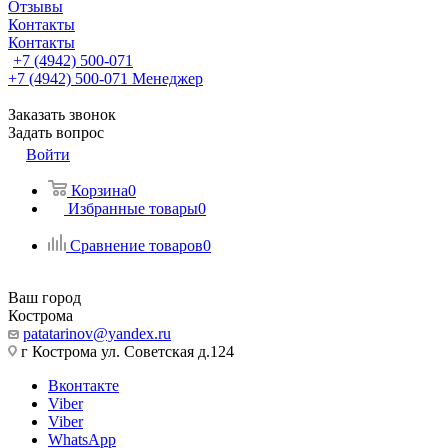
Отзывы
Контакты
Контакты
+7 (4942) 500-071
+7 (4942) 500-071
Менеджер
Заказать звонок
Задать вопрос
Войти
Корзина
0
Избранные товары
0
Сравнение товаров
0
Ваш город
Кострома
patatarinov@yandex.ru
г Кострома ул. Советская д.124
Вконтакте
Viber
Viber
WhatsApp