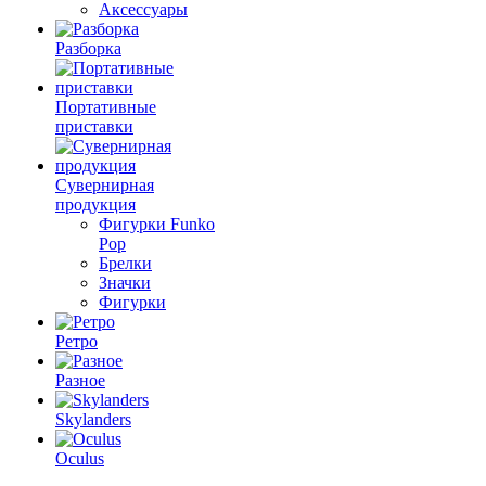
Аксессуары
Разборка
Портативные
приставки
Сувернирная
продукция
Фигурки Funko
Pop
Брелки
Значки
Фигурки
Ретро
Разное
Skylanders
Oculus