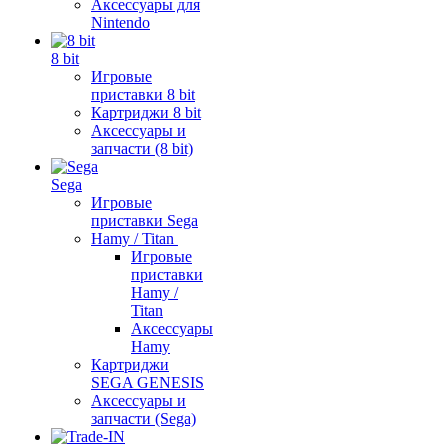
Аксессуары для
Nintendo
8 bit
Игровые
приставки 8 bit
Картриджи 8 bit
Аксессуары и
запчасти (8 bit)
Sega
Игровые
приставки Sega
Hamy / Titan
Игровые
приставки
Hamy /
Titan
Аксессуары
Hamy
Картриджи
SEGA GENESIS
Аксессуары и
запчасти (Sega)