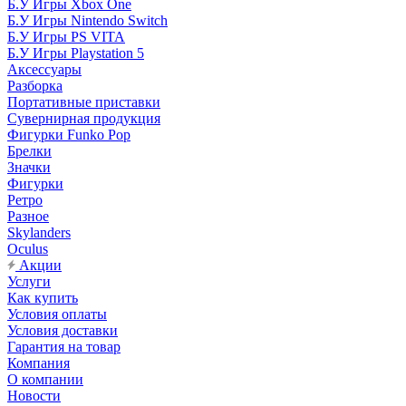
Б.У Игры Xbox One
Б.У Игры Nintendo Switch
Б.У Игры PS VITA
Б.У Игры Playstation 5
Аксессуары
Разборка
Портативные приставки
Сувернирная продукция
Фигурки Funko Pop
Брелки
Значки
Фигурки
Ретро
Разное
Skylanders
Oculus
Акции
Услуги
Как купить
Условия оплаты
Условия доставки
Гарантия на товар
Компания
О компании
Новости