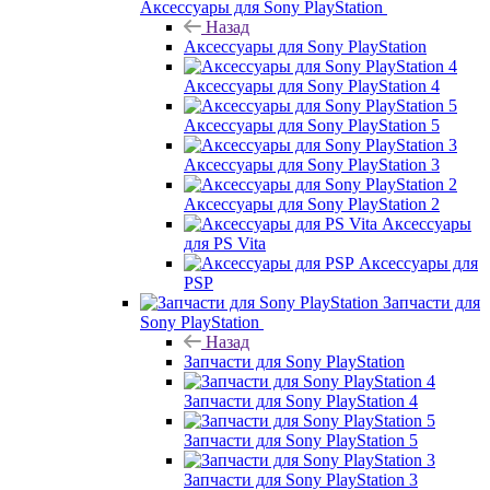
Аксессуары для Sony PlayStation
Назад
Аксессуары для Sony PlayStation
Аксессуары для Sony PlayStation 4
Аксессуары для Sony PlayStation 5
Аксессуары для Sony PlayStation 3
Аксессуары для Sony PlayStation 2
Аксессуары
для PS Vita
Аксессуары для
PSP
Запчасти для
Sony PlayStation
Назад
Запчасти для Sony PlayStation
Запчасти для Sony PlayStation 4
Запчасти для Sony PlayStation 5
Запчасти для Sony PlayStation 3