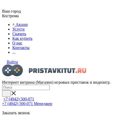
Ваш город
Кострома
Акции
Услуги
Скачать
Как купить
О нас
Контакты
...
Войти
Интернет витрина (Магазин) игровых приставок и видеоигр.
+7 (4942) 500-071
+7 (4942) 500-071
Менеджер
Заказать звонок