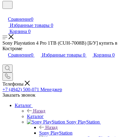
Сравнение
0
Избранные товары
0
Корзина
0
Sony Playstation 4 Pro 1TB (CUH-7008B) [Б/У] купить в
Костроме
Сравнение
0
Избранные товары
0
Корзина
0
Телефоны
+7 (4942) 500-071
Менеджер
Заказать звонок
Каталог
Назад
Каталог
Sony PlayStation
Назад
Sony PlayStation