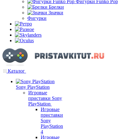
Фигурки Funko Pop
Брелки
Значки
Фигурки
Каталог
Sony PlayStation
Игровые
приставки Sony
PlayStation
Игровые
приставки
Sony
PlayStation
4
Игровые