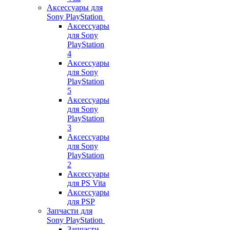
Аксессуары для
Sony PlayStation
Аксессуары
для Sony
PlayStation
4
Аксессуары
для Sony
PlayStation
5
Аксессуары
для Sony
PlayStation
3
Аксессуары
для Sony
PlayStation
2
Аксессуары
для PS Vita
Аксессуары
для PSP
Запчасти для
Sony PlayStation
Запчасти