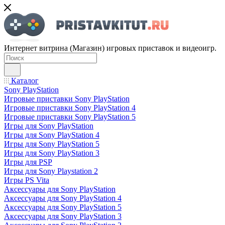
Интернет витрина (Магазин) игровых приставок и видеоигр.
Каталог
Sony PlayStation
Игровые приставки Sony PlayStation
Игровые приставки Sony PlayStation 4
Игровые приставки Sony PlayStation 5
Игры для Sony PlayStation
Игры для Sony PlayStation 4
Игры для Sony PlayStation 5
Игры для Sony PlayStation 3
Игры для PSP
Игры для Sony Playstation 2
Игры PS Vita
Аксессуары для Sony PlayStation
Аксессуары для Sony PlayStation 4
Аксессуары для Sony PlayStation 5
Аксессуары для Sony PlayStation 3