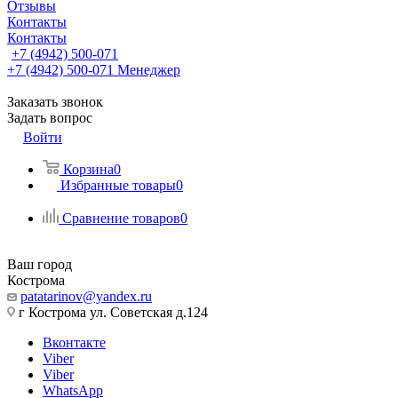
Отзывы
Контакты
Контакты
+7 (4942) 500-071
+7 (4942) 500-071
Менеджер
Заказать звонок
Задать вопрос
Войти
Корзина
0
Избранные товары
0
Сравнение товаров
0
Ваш город
Кострома
patatarinov@yandex.ru
г Кострома ул. Советская д.124
Вконтакте
Viber
Viber
WhatsApp