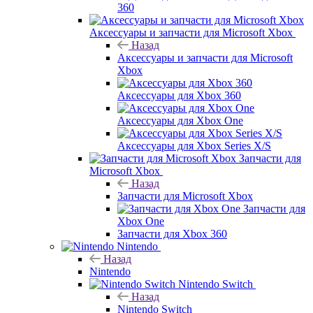
360
Аксессуары и запчасти для Microsoft Xbox
Назад
Аксессуары и запчасти для Microsoft
Xbox
Аксессуары для Xbox 360
Аксессуары для Xbox One
Аксессуары для Xbox Series X/S
Запчасти для
Microsoft Xbox
Назад
Запчасти для Microsoft Xbox
Запчасти для
Xbox One
Запчасти для Xbox 360
Nintendo
Назад
Nintendo
Nintendo Switch
Назад
Nintendo Switch