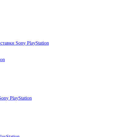
тавки Sony PlayStation
ion
ony PlayStation
layStation