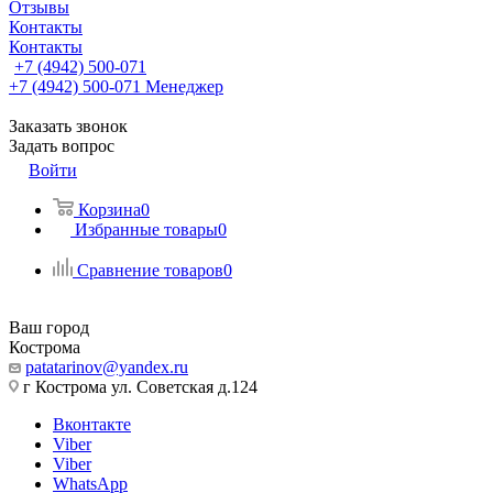
Отзывы
Контакты
Контакты
+7 (4942) 500-071
+7 (4942) 500-071
Менеджер
Заказать звонок
Задать вопрос
Войти
Корзина
0
Избранные товары
0
Сравнение товаров
0
Ваш город
Кострома
patatarinov@yandex.ru
г Кострома ул. Советская д.124
Вконтакте
Viber
Viber
WhatsApp