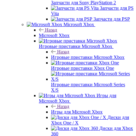
Запчасти для Sony PlayStation 2
Запчасти для PS
Vita
Запчасти для PSP
Microsoft Xbox
Назад
Microsoft Xbox
Игровые приставки Microsoft Xbox
Назад
Игровые приставки Microsoft Xbox
Игровые приставки Xbox One
Игровые приставки Microsoft Series
X/S
Игры для
Microsoft Xbox
Назад
Игры для Microsoft Xbox
Диски для
Xbox One / X
Диски для Xbox
360