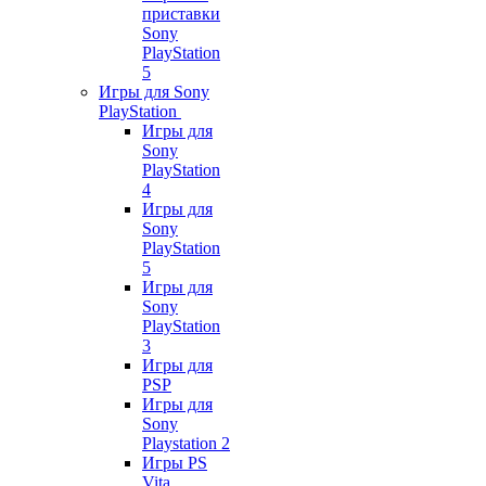
приставки
Sony
PlayStation
5
Игры для Sony
PlayStation
Игры для
Sony
PlayStation
4
Игры для
Sony
PlayStation
5
Игры для
Sony
PlayStation
3
Игры для
PSP
Игры для
Sony
Playstation 2
Игры PS
Vita