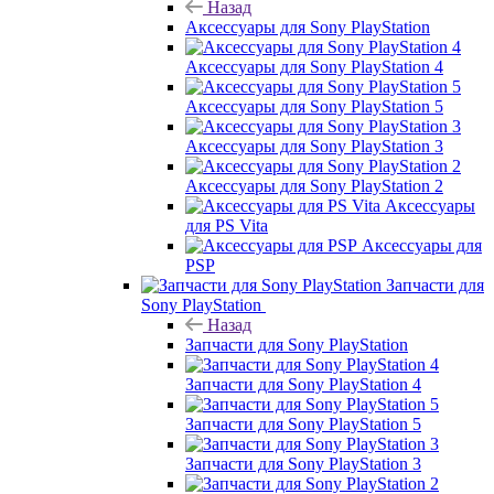
Назад
Аксессуары для Sony PlayStation
Аксессуары для Sony PlayStation 4
Аксессуары для Sony PlayStation 5
Аксессуары для Sony PlayStation 3
Аксессуары для Sony PlayStation 2
Аксессуары
для PS Vita
Аксессуары для
PSP
Запчасти для
Sony PlayStation
Назад
Запчасти для Sony PlayStation
Запчасти для Sony PlayStation 4
Запчасти для Sony PlayStation 5
Запчасти для Sony PlayStation 3