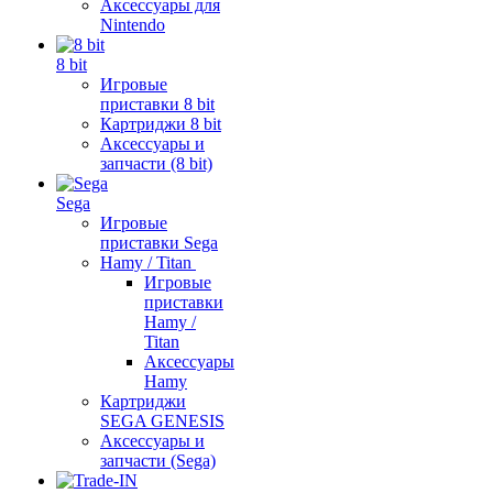
Аксессуары для
Nintendo
8 bit
Игровые
приставки 8 bit
Картриджи 8 bit
Аксессуары и
запчасти (8 bit)
Sega
Игровые
приставки Sega
Hamy / Titan
Игровые
приставки
Hamy /
Titan
Аксессуары
Hamy
Картриджи
SEGA GENESIS
Аксессуары и
запчасти (Sega)