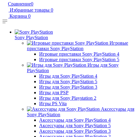
Сравнение
0
Избранные товары
0
Корзина
0
Sony PlayStation
Игровые
приставки Sony PlayStation
Игровые приставки Sony PlayStation 4
Игровые приставки Sony PlayStation 5
Игры для Sony
PlayStation
Игры для Sony PlayStation 4
Игры для Sony PlayStation 5
Игры для Sony PlayStation 3
Игры для PSP
Игры для Sony Playstation 2
Игры PS Vita
Аксессуары для
Sony PlayStation
Аксессуары для Sony PlayStation 4
Аксессуары для Sony PlayStation 5
Аксессуары для Sony PlayStation 3
Аксессуары для Sony PlayStation 2