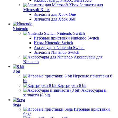
Аксессуары для Xbox Series X/S
Запчасти для
Microsoft Xbox
Запчасти для Xbox One
Запчасти для Xbox 360
Nintendo
Nintendo Switch
Игровые приставки Nintendo Switch
Игры Nintendo Switch
Аксессуары Nintendo Switch
Запчасти Nintendo Switch
Аксессуары для
Nintendo
8 bit
Игровые приставки 8
bit
Картриджи 8 bit
Аксессуары и
запчасти (8 bit)
Sega
Игровые приставки
Sega