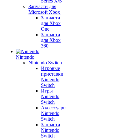
Series X/S
Запчасти для
Microsoft Xbox
Запчасти
для Xbox
One
Запчасти
для Xbox
360
Nintendo
Nintendo Switch
Игровые
приставки
Nintendo
Switch
Игры
Nintendo
Switch
Аксессуары
Nintendo
Switch
Запчасти
Nintendo
Switch