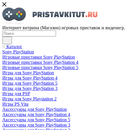
Интернет витрина (Магазин) игровых приставок и видеоигр.
Каталог
Sony PlayStation
Игровые приставки Sony PlayStation
Игровые приставки Sony PlayStation 4
Игровые приставки Sony PlayStation 5
Игры для Sony PlayStation
Игры для Sony PlayStation 4
Игры для Sony PlayStation 5
Игры для Sony PlayStation 3
Игры для PSP
Игры для Sony Playstation 2
Игры PS Vita
Аксессуары для Sony PlayStation
Аксессуары для Sony PlayStation 4
Аксессуары для Sony PlayStation 5
Аксессуары для Sony PlayStation 3