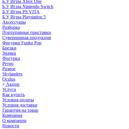
Б.У Игры Xbox One
Б.У Игры Nintendo Switch
Б.У Игры PS VITA
Б.У Игры Playstation 5
Аксессуары
Разборка
Портативные приставки
Сувернирная продукция
Фигурки Funko Pop
Брелки
Значки
Фигурки
Ретро
Разное
Skylanders
Oculus
Акции
Услуги
Как купить
Условия оплаты
Условия доставки
Гарантия на товар
Компания
О компании
Новости