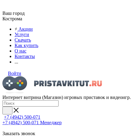
Ваш город
Кострома
Акции
Услуги
Скачать
Как купить
О нас
Контакты
...
Войти
Интернет витрина (Магазин) игровых приставок и видеоигр.
+7 (4942) 500-071
+7 (4942) 500-071
Менеджер
Заказать звонок