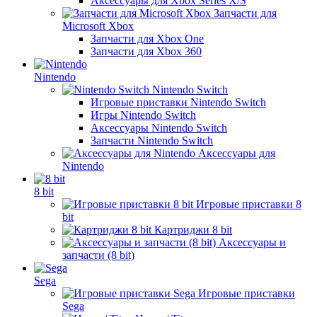
Аксессуары для Xbox Series X/S
Запчасти для
Microsoft Xbox
Запчасти для Xbox One
Запчасти для Xbox 360
Nintendo
Nintendo Switch
Игровые приставки Nintendo Switch
Игры Nintendo Switch
Аксессуары Nintendo Switch
Запчасти Nintendo Switch
Аксессуары для
Nintendo
8 bit
Игровые приставки 8
bit
Картриджи 8 bit
Аксессуары и
запчасти (8 bit)
Sega
Игровые приставки
Sega