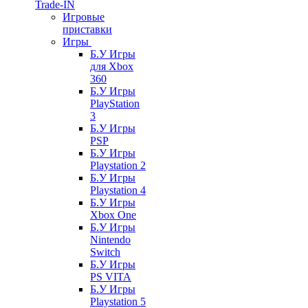
Trade-IN
Игровые
приставки
Игры
Б.У Игры
для Xbox
360
Б.У Игры
PlayStation
3
Б.У Игры
PSP
Б.У Игры
Playstation 2
Б.У Игры
Playstation 4
Б.У Игры
Xbox One
Б.У Игры
Nintendo
Switch
Б.У Игры
PS VITA
Б.У Игры
Playstation 5