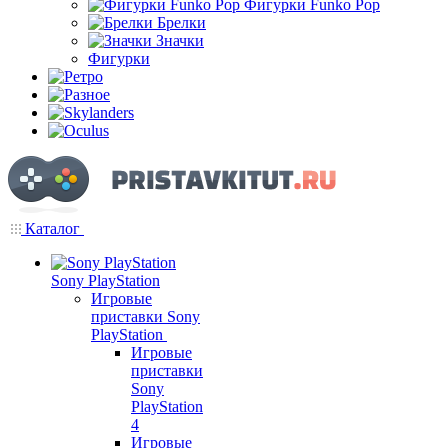
Фигурки Funko Pop
Брелки
Значки
Фигурки
Каталог
Sony PlayStation
Игровые
приставки Sony
PlayStation
Игровые
приставки
Sony
PlayStation
4
Игровые