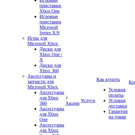
Игровые
приставки
Xbox One
Игровые
приставки
Microsoft
Series X/S
Игры для
Microsoft Xbox
Диски для
Xbox One /
X
Диски для
Xbox 360
Аксессуары и
Как купить
запчасти для
Ко
Microsoft Xbox
Условия
Аксессуары
оплаты
для Xbox
Услуги
Условия
360
Акции
доставки
Аксессуары
Гарантия
для Xbox
на товар
One
Аксессуары
для Xbox