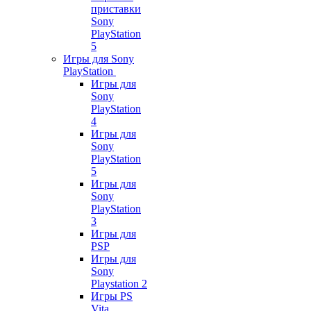
приставки
Sony
PlayStation
5
Игры для Sony
PlayStation
Игры для
Sony
PlayStation
4
Игры для
Sony
PlayStation
5
Игры для
Sony
PlayStation
3
Игры для
PSP
Игры для
Sony
Playstation 2
Игры PS
Vita