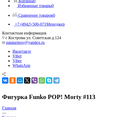
Корзина
0
Избранные товары
0
Сравнение товаров
0
+7 (4942) 500-071
Менеджер
Контактная информация
г Кострома ул. Советская д.124
patatarinov@yandex.ru
Вконтакте
Viber
Viber
WhatsApp
Фигурка Funko POP! Morty #113
Главная
—