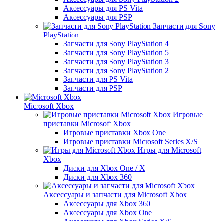
Аксессуары для PS Vita
Аксессуары для PSP
Запчасти для Sony
PlayStation
Запчасти для Sony PlayStation 4
Запчасти для Sony PlayStation 5
Запчасти для Sony PlayStation 3
Запчасти для Sony PlayStation 2
Запчасти для PS Vita
Запчасти для PSP
Microsoft Xbox
Игровые
приставки Microsoft Xbox
Игровые приставки Xbox One
Игровые приставки Microsoft Series X/S
Игры для Microsoft
Xbox
Диски для Xbox One / X
Диски для Xbox 360
Аксессуары и запчасти для Microsoft Xbox
Аксессуары для Xbox 360
Аксессуары для Xbox One