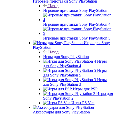
Игровые приставки Sony PlayStation
Назад
Игровые приставки Sony PlayStation
Игровые приставки Sony PlayStation 4
Игровые приставки Sony PlayStation 5
Игры для Sony
PlayStation
Назад
Игры для Sony PlayStation
Игры
для Sony PlayStation 4
Игры
для Sony PlayStation 5
Игры
для Sony PlayStation 3
Игры для PSP
Игры для
Sony Playstation 2
Игры PS Vita
Аксессуары для Sony PlayStation