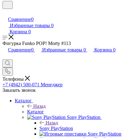
Сравнение
0
Избранные товары
0
Корзина
0
Фигурка Funko POP! Morty #113
Сравнение
0
Избранные товары
0
Корзина
0
Телефоны
+7 (4942) 500-071
Менеджер
Заказать звонок
Каталог
Назад
Каталог
Sony PlayStation
Назад
Sony PlayStation