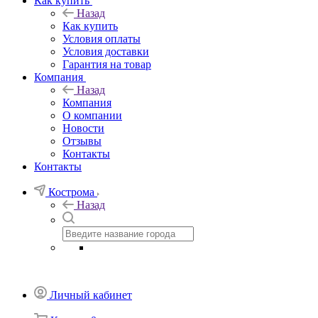
Как купить
Назад
Как купить
Условия оплаты
Условия доставки
Гарантия на товар
Компания
Назад
Компания
О компании
Новости
Отзывы
Контакты
Контакты
Кострома
Назад
Личный кабинет