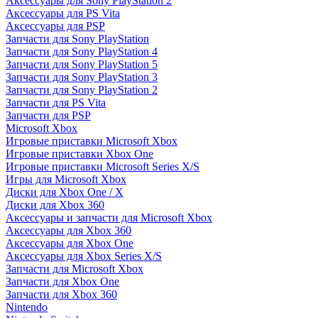
Аксессуары для Sony PlayStation 2
Аксессуары для PS Vita
Аксессуары для PSP
Запчасти для Sony PlayStation
Запчасти для Sony PlayStation 4
Запчасти для Sony PlayStation 5
Запчасти для Sony PlayStation 3
Запчасти для Sony PlayStation 2
Запчасти для PS Vita
Запчасти для PSP
Microsoft Xbox
Игровые приставки Microsoft Xbox
Игровые приставки Xbox One
Игровые приставки Microsoft Series X/S
Игры для Microsoft Xbox
Диски для Xbox One / X
Диски для Xbox 360
Аксессуары и запчасти для Microsoft Xbox
Аксессуары для Xbox 360
Аксессуары для Xbox One
Аксессуары для Xbox Series X/S
Запчасти для Microsoft Xbox
Запчасти для Xbox One
Запчасти для Xbox 360
Nintendo