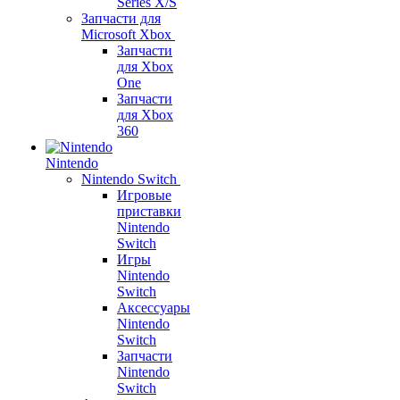
Series X/S
Запчасти для
Microsoft Xbox
Запчасти
для Xbox
One
Запчасти
для Xbox
360
Nintendo
Nintendo Switch
Игровые
приставки
Nintendo
Switch
Игры
Nintendo
Switch
Аксессуары
Nintendo
Switch
Запчасти
Nintendo
Switch