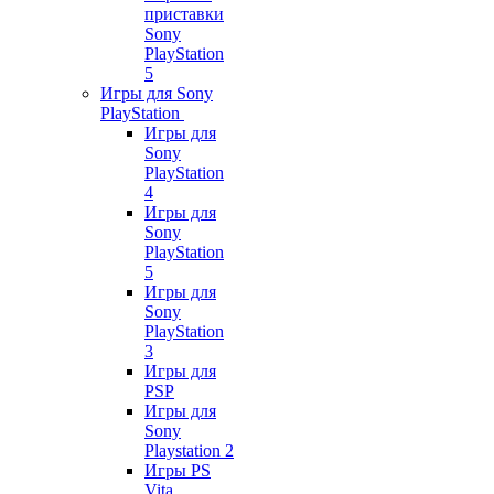
приставки
Sony
PlayStation
5
Игры для Sony
PlayStation
Игры для
Sony
PlayStation
4
Игры для
Sony
PlayStation
5
Игры для
Sony
PlayStation
3
Игры для
PSP
Игры для
Sony
Playstation 2
Игры PS
Vita