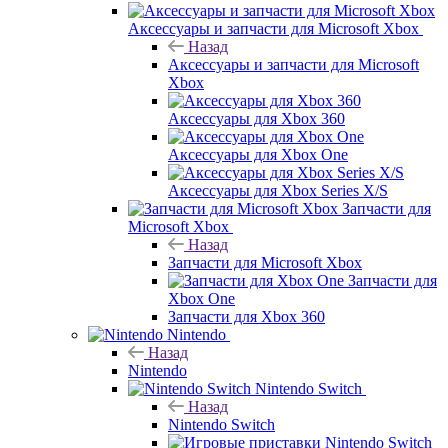
Аксессуары и запчасти для Microsoft Xbox
Назад
Аксессуары и запчасти для Microsoft
Xbox
Аксессуары для Xbox 360
Аксессуары для Xbox One
Аксессуары для Xbox Series X/S
Запчасти для
Microsoft Xbox
Назад
Запчасти для Microsoft Xbox
Запчасти для
Xbox One
Запчасти для Xbox 360
Nintendo
Назад
Nintendo
Nintendo Switch
Назад
Nintendo Switch