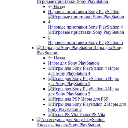
Игровые приставки Sony PlayStation
Назад
Игровые приставки Sony PlayStation
Игровые приставки Sony PlayStation 4
Игровые приставки Sony PlayStation 5
Игры для Sony
PlayStation
Назад
Игры для Sony PlayStation
Игры
для Sony PlayStation 4
Игры
для Sony PlayStation 5
Игры
для Sony PlayStation 3
Игры для PSP
Игры для
Sony Playstation 2
Игры PS Vita
Аксессуары для Sony PlayStation