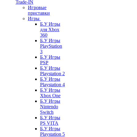
Trade-IN
Игровые
приставки
Игры
Б.У Игры
для Xbox
360
Б.У Игры
PlayStation
3
Б.У Игры
PSP
Б.У Игры
Playstation 2
Б.У Игры
Playstation 4
Б.У Игры
Xbox One
Б.У Игры
Nintendo
Switch
Б.У Игры
PS VITA
Б.У Игры
Playstation 5