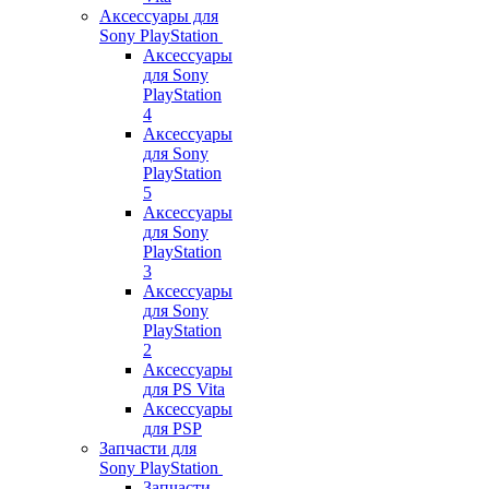
Аксессуары для
Sony PlayStation
Аксессуары
для Sony
PlayStation
4
Аксессуары
для Sony
PlayStation
5
Аксессуары
для Sony
PlayStation
3
Аксессуары
для Sony
PlayStation
2
Аксессуары
для PS Vita
Аксессуары
для PSP
Запчасти для
Sony PlayStation
Запчасти