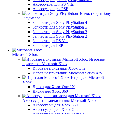
Аксессуары для PS Vita
Аксессуары для PSP
Запчасти для Sony
PlayStation
Запчасти для Sony PlayStation 4
Запчасти для Sony PlayStation 5
Запчасти для Sony PlayStation 3
Запчасти для Sony PlayStation 2
Запчасти для PS Vita
Запчасти для PSP
Microsoft Xbox
Игровые
приставки Microsoft Xbox
Игровые приставки Xbox One
Игровые приставки Microsoft Series X/S
Игры для Microsoft
Xbox
Диски для Xbox One / X
Диски для Xbox 360
Аксессуары и запчасти для Microsoft Xbox
Аксессуары для Xbox 360
Аксессуары для Xbox One