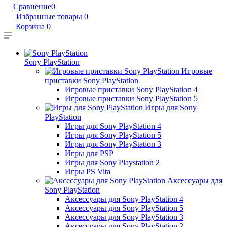
Сравнение
0
Избранные товары
0
Корзина
0
Sony PlayStation
Игровые
приставки Sony PlayStation
Игровые приставки Sony PlayStation 4
Игровые приставки Sony PlayStation 5
Игры для Sony
PlayStation
Игры для Sony PlayStation 4
Игры для Sony PlayStation 5
Игры для Sony PlayStation 3
Игры для PSP
Игры для Sony Playstation 2
Игры PS Vita
Аксессуары для
Sony PlayStation
Аксессуары для Sony PlayStation 4
Аксессуары для Sony PlayStation 5
Аксессуары для Sony PlayStation 3
Аксессуары для Sony PlayStation 2