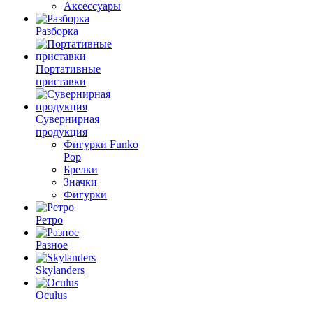
Аксессуары
Разборка
Портативные
приставки
Сувернирная
продукция
Фигурки Funko
Pop
Брелки
Значки
Фигурки
Ретро
Разное
Skylanders
Oculus