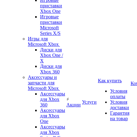
Игровые
приставки
Xbox One
Игровые
приставки
Microsoft
Series X/S
Игры для
Microsoft Xbox
Диски для
Xbox One /
X
Диски для
Xbox 360
Аксессуары и
Как купить
запчасти для
Ко
Microsoft Xbox
Условия
Аксессуары
оплаты
для Xbox
Услуги
Условия
360
Акции
доставки
Аксессуары
Гарантия
для Xbox
на товар
One
Аксессуары
для Xbox