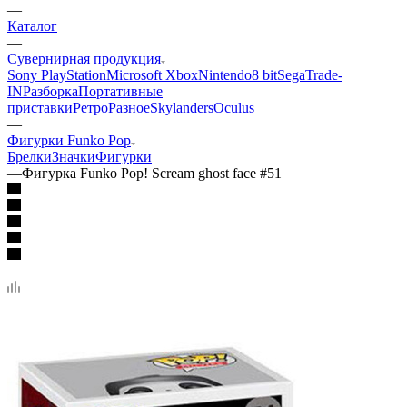
—
Каталог
—
Сувернирная продукция
Sony PlayStation
Microsoft Xbox
Nintendo
8 bit
Sega
Trade-
IN
Разборка
Портативные
приставки
Ретро
Разное
Skylanders
Oculus
—
Фигурки Funko Pop
Брелки
Значки
Фигурки
—
Фигурка Funko Pop! Scream ghost face #51