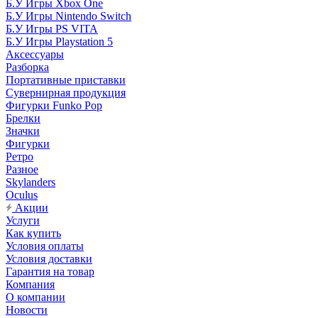
Б.У Игры Xbox One
Б.У Игры Nintendo Switch
Б.У Игры PS VITA
Б.У Игры Playstation 5
Аксессуары
Разборка
Портативные приставки
Сувернирная продукция
Фигурки Funko Pop
Брелки
Значки
Фигурки
Ретро
Разное
Skylanders
Oculus
Акции
Услуги
Как купить
Условия оплаты
Условия доставки
Гарантия на товар
Компания
О компании
Новости