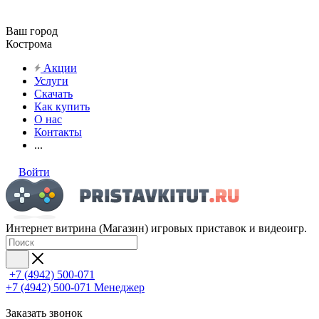
Ваш город
Кострома
Акции
Услуги
Скачать
Как купить
О нас
Контакты
...
Войти
Интернет витрина (Магазин) игровых приставок и видеоигр.
+7 (4942) 500-071
+7 (4942) 500-071
Менеджер
Заказать звонок