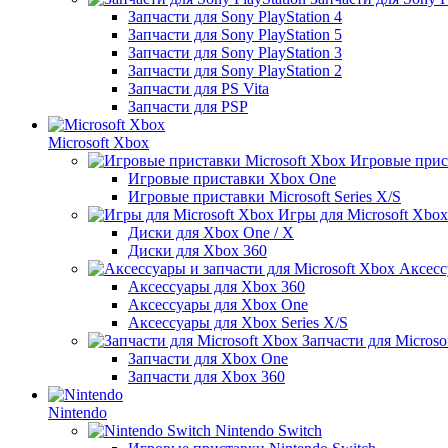
Запчасти для Sony PlayStation 4
Запчасти для Sony PlayStation 5
Запчасти для Sony PlayStation 3
Запчасти для Sony PlayStation 2
Запчасти для PS Vita
Запчасти для PSP
Microsoft Xbox
Игровые прис
Игровые приставки Xbox One
Игровые приставки Microsoft Series X/S
Игры для Microsoft Xbox
Диски для Xbox One / X
Диски для Xbox 360
Аксесс
Аксессуары для Xbox 360
Аксессуары для Xbox One
Аксессуары для Xbox Series X/S
Запчасти для Microso
Запчасти для Xbox One
Запчасти для Xbox 360
Nintendo
Nintendo Switch