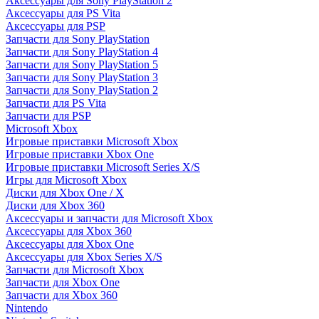
Аксессуары для Sony PlayStation 2
Аксессуары для PS Vita
Аксессуары для PSP
Запчасти для Sony PlayStation
Запчасти для Sony PlayStation 4
Запчасти для Sony PlayStation 5
Запчасти для Sony PlayStation 3
Запчасти для Sony PlayStation 2
Запчасти для PS Vita
Запчасти для PSP
Microsoft Xbox
Игровые приставки Microsoft Xbox
Игровые приставки Xbox One
Игровые приставки Microsoft Series X/S
Игры для Microsoft Xbox
Диски для Xbox One / X
Диски для Xbox 360
Аксессуары и запчасти для Microsoft Xbox
Аксессуары для Xbox 360
Аксессуары для Xbox One
Аксессуары для Xbox Series X/S
Запчасти для Microsoft Xbox
Запчасти для Xbox One
Запчасти для Xbox 360
Nintendo