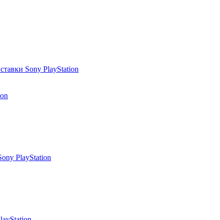
тавки Sony PlayStation
ion
ony PlayStation
layStation