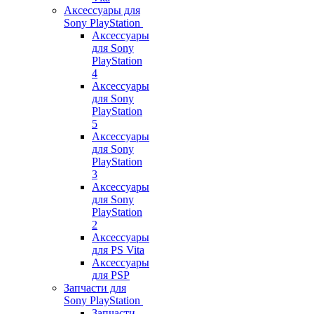
Аксессуары для
Sony PlayStation
Аксессуары
для Sony
PlayStation
4
Аксессуары
для Sony
PlayStation
5
Аксессуары
для Sony
PlayStation
3
Аксессуары
для Sony
PlayStation
2
Аксессуары
для PS Vita
Аксессуары
для PSP
Запчасти для
Sony PlayStation
Запчасти