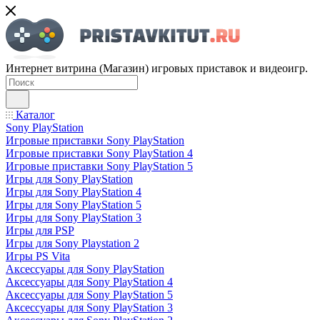
Интернет витрина (Магазин) игровых приставок и видеоигр.
Каталог
Sony PlayStation
Игровые приставки Sony PlayStation
Игровые приставки Sony PlayStation 4
Игровые приставки Sony PlayStation 5
Игры для Sony PlayStation
Игры для Sony PlayStation 4
Игры для Sony PlayStation 5
Игры для Sony PlayStation 3
Игры для PSP
Игры для Sony Playstation 2
Игры PS Vita
Аксессуары для Sony PlayStation
Аксессуары для Sony PlayStation 4
Аксессуары для Sony PlayStation 5
Аксессуары для Sony PlayStation 3