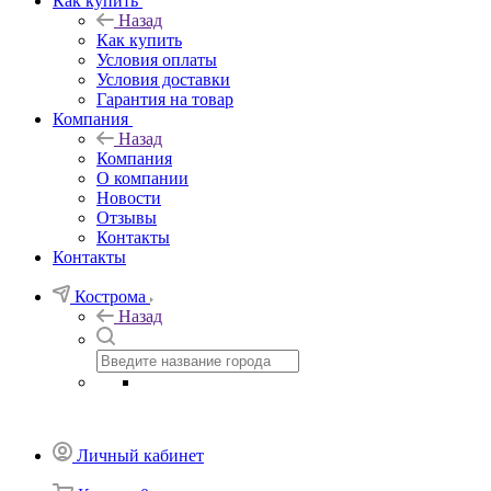
Как купить
Назад
Как купить
Условия оплаты
Условия доставки
Гарантия на товар
Компания
Назад
Компания
О компании
Новости
Отзывы
Контакты
Контакты
Кострома
Назад
Личный кабинет