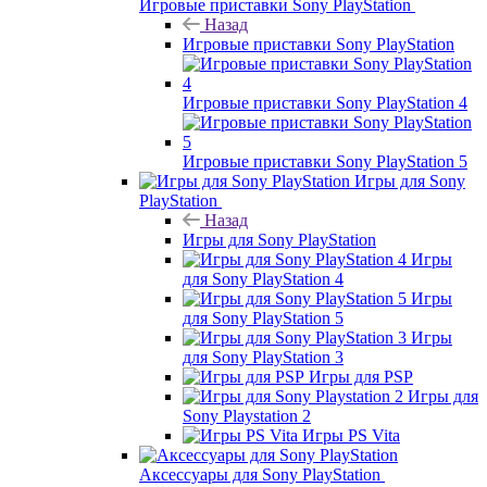
Игровые приставки Sony PlayStation
Назад
Игровые приставки Sony PlayStation
Игровые приставки Sony PlayStation 4
Игровые приставки Sony PlayStation 5
Игры для Sony
PlayStation
Назад
Игры для Sony PlayStation
Игры
для Sony PlayStation 4
Игры
для Sony PlayStation 5
Игры
для Sony PlayStation 3
Игры для PSP
Игры для
Sony Playstation 2
Игры PS Vita
Аксессуары для Sony PlayStation