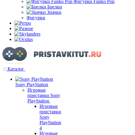
Фигурки Funko Pop
Брелки
Значки
Фигурки
Каталог
Sony PlayStation
Игровые
приставки Sony
PlayStation
Игровые
приставки
Sony
PlayStation
4
Игровые