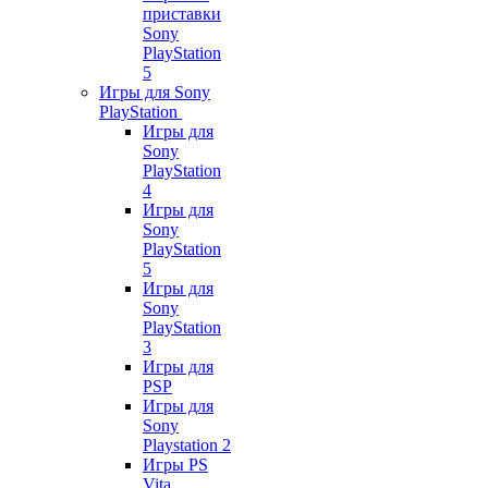
приставки
Sony
PlayStation
5
Игры для Sony
PlayStation
Игры для
Sony
PlayStation
4
Игры для
Sony
PlayStation
5
Игры для
Sony
PlayStation
3
Игры для
PSP
Игры для
Sony
Playstation 2
Игры PS
Vita