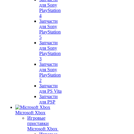
для Sony
PlayStation
4
Запчасти
для Sony
PlayStation
5
Запчасти
для Sony
PlayStation
3
Запчасти
для Sony
PlayStation
2
Запчасти
для PS Vita
Запчасти
для PSP
Microsoft Xbox
Игровые
приставки
Microsoft Xbox