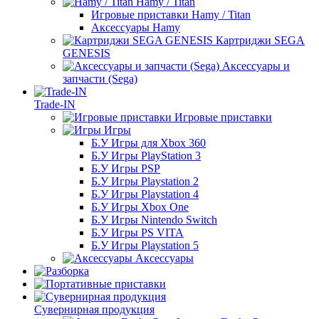
Hamy / Titan
Игровые приставки Hamy / Titan
Аксессуары Hamy
Картриджи SEGA
GENESIS
Аксессуары и
запчасти (Sega)
Trade-IN
Игровые приставки
Игры
Б.У Игры для Xbox 360
Б.У Игры PlayStation 3
Б.У Игры PSP
Б.У Игры Playstation 2
Б.У Игры Playstation 4
Б.У Игры Xbox One
Б.У Игры Nintendo Switch
Б.У Игры PS VITA
Б.У Игры Playstation 5
Аксессуары
Сувернирная продукция