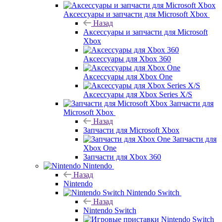
Аксессуары и запчасти для Microsoft Xbox
Назад
Аксессуары и запчасти для Microsoft
Xbox
Аксессуары для Xbox 360
Аксессуары для Xbox One
Аксессуары для Xbox Series X/S
Запчасти для
Microsoft Xbox
Назад
Запчасти для Microsoft Xbox
Запчасти для
Xbox One
Запчасти для Xbox 360
Nintendo
Назад
Nintendo
Nintendo Switch
Назад
Nintendo Switch