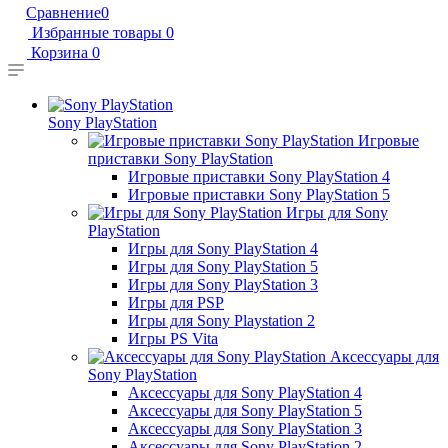
Сравнение
0
Избранные товары
0
Корзина
0
Sony PlayStation
Игровые
приставки Sony PlayStation
Игровые приставки Sony PlayStation 4
Игровые приставки Sony PlayStation 5
Игры для Sony
PlayStation
Игры для Sony PlayStation 4
Игры для Sony PlayStation 5
Игры для Sony PlayStation 3
Игры для PSP
Игры для Sony Playstation 2
Игры PS Vita
Аксессуары для
Sony PlayStation
Аксессуары для Sony PlayStation 4
Аксессуары для Sony PlayStation 5
Аксессуары для Sony PlayStation 3
Аксессуары для Sony PlayStation 2