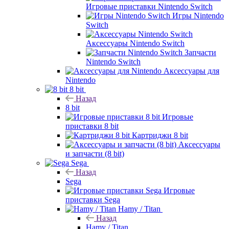
Игровые приставки Nintendo Switch
Игры Nintendo
Switch
Аксессуары Nintendo Switch
Запчасти
Nintendo Switch
Аксессуары для
Nintendo
8 bit
Назад
8 bit
Игровые
приставки 8 bit
Картриджи 8 bit
Аксессуары
и запчасти (8 bit)
Sega
Назад
Sega
Игровые
приставки Sega
Hamy / Titan
Назад
Hamy / Titan