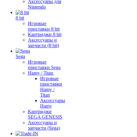
Аксессуары для
Nintendo
8 bit
Игровые
приставки 8 bit
Картриджи 8 bit
Аксессуары и
запчасти (8 bit)
Sega
Игровые
приставки Sega
Hamy / Titan
Игровые
приставки
Hamy /
Titan
Аксессуары
Hamy
Картриджи
SEGA GENESIS
Аксессуары и
запчасти (Sega)