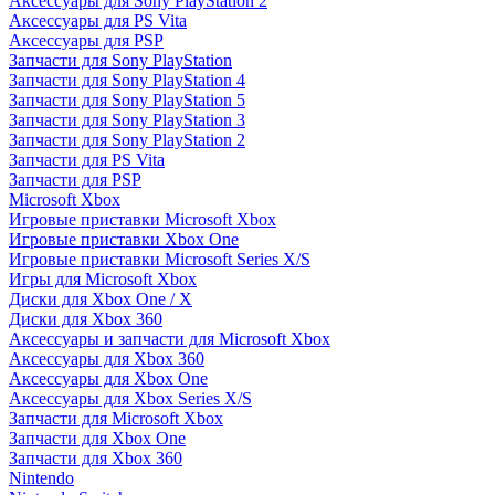
Аксессуары для Sony PlayStation 2
Аксессуары для PS Vita
Аксессуары для PSP
Запчасти для Sony PlayStation
Запчасти для Sony PlayStation 4
Запчасти для Sony PlayStation 5
Запчасти для Sony PlayStation 3
Запчасти для Sony PlayStation 2
Запчасти для PS Vita
Запчасти для PSP
Microsoft Xbox
Игровые приставки Microsoft Xbox
Игровые приставки Xbox One
Игровые приставки Microsoft Series X/S
Игры для Microsoft Xbox
Диски для Xbox One / X
Диски для Xbox 360
Аксессуары и запчасти для Microsoft Xbox
Аксессуары для Xbox 360
Аксессуары для Xbox One
Аксессуары для Xbox Series X/S
Запчасти для Microsoft Xbox
Запчасти для Xbox One
Запчасти для Xbox 360
Nintendo