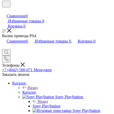
Сравнение
0
Избранные товары
0
Корзина
0
Валик привода PS4
Сравнение
0
Избранные товары
0
Корзина
0
Телефоны
+7 (4942) 500-071
Менеджер
Заказать звонок
Каталог
Назад
Каталог
Sony PlayStation
Назад
Sony PlayStation