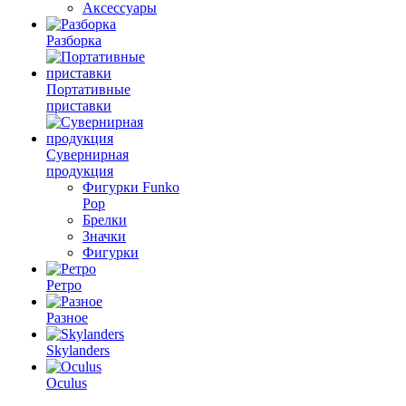
Аксессуары
Разборка
Портативные
приставки
Сувернирная
продукция
Фигурки Funko
Pop
Брелки
Значки
Фигурки
Ретро
Разное
Skylanders
Oculus