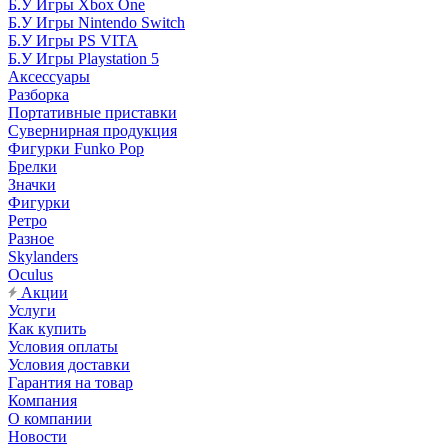
Б.У Игры Xbox One
Б.У Игры Nintendo Switch
Б.У Игры PS VITA
Б.У Игры Playstation 5
Аксессуары
Разборка
Портативные приставки
Сувернирная продукция
Фигурки Funko Pop
Брелки
Значки
Фигурки
Ретро
Разное
Skylanders
Oculus
Акции
Услуги
Как купить
Условия оплаты
Условия доставки
Гарантия на товар
Компания
О компании
Новости