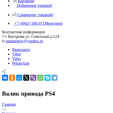
Корзина
0
Избранные товары
0
Сравнение товаров
0
+7 (4942) 500-071
Менеджер
Контактная информация
г Кострома ул. Советская д.124
patatarinov@yandex.ru
Вконтакте
Viber
Viber
WhatsApp
Валик привода PS4
Главная
—