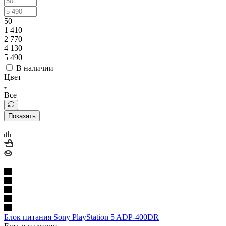
50
1 410
2 770
4 130
5 490
В наличии
Цвет
Все
Показать
Блок питания Sony PlayStation 5 ADP-400DR