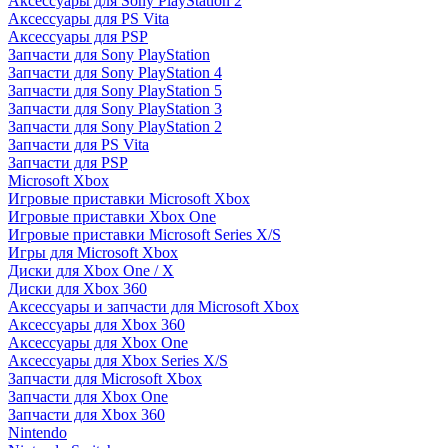
Аксессуары для Sony PlayStation 2
Аксессуары для PS Vita
Аксессуары для PSP
Запчасти для Sony PlayStation
Запчасти для Sony PlayStation 4
Запчасти для Sony PlayStation 5
Запчасти для Sony PlayStation 3
Запчасти для Sony PlayStation 2
Запчасти для PS Vita
Запчасти для PSP
Microsoft Xbox
Игровые приставки Microsoft Xbox
Игровые приставки Xbox One
Игровые приставки Microsoft Series X/S
Игры для Microsoft Xbox
Диски для Xbox One / X
Диски для Xbox 360
Аксессуары и запчасти для Microsoft Xbox
Аксессуары для Xbox 360
Аксессуары для Xbox One
Аксессуары для Xbox Series X/S
Запчасти для Microsoft Xbox
Запчасти для Xbox One
Запчасти для Xbox 360
Nintendo