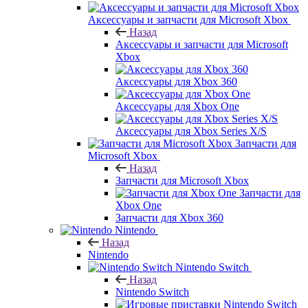
Аксессуары и запчасти для Microsoft Xbox
Назад
Аксессуары и запчасти для Microsoft
Xbox
Аксессуары для Xbox 360
Аксессуары для Xbox One
Аксессуары для Xbox Series X/S
Запчасти для
Microsoft Xbox
Назад
Запчасти для Microsoft Xbox
Запчасти для
Xbox One
Запчасти для Xbox 360
Nintendo
Назад
Nintendo
Nintendo Switch
Назад
Nintendo Switch