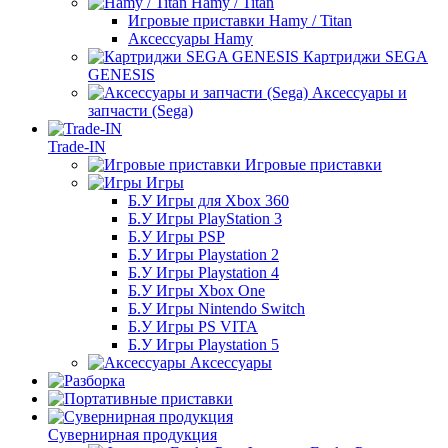
Hamy / Titan
Игровые приставки Hamy / Titan
Аксессуары Hamy
Картриджи SEGA
GENESIS
Аксессуары и
запчасти (Sega)
Trade-IN
Игровые приставки
Игры
Б.У Игры для Xbox 360
Б.У Игры PlayStation 3
Б.У Игры PSP
Б.У Игры Playstation 2
Б.У Игры Playstation 4
Б.У Игры Xbox One
Б.У Игры Nintendo Switch
Б.У Игры PS VITA
Б.У Игры Playstation 5
Аксессуары
Сувернирная продукция