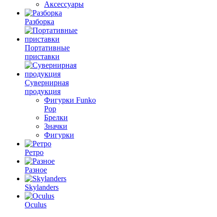
Аксессуары
Разборка
Портативные
приставки
Сувернирная
продукция
Фигурки Funko
Pop
Брелки
Значки
Фигурки
Ретро
Разное
Skylanders
Oculus