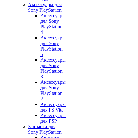
Аксессуары для
Sony PlayStation
Аксессуары
для Sony
PlayStation
4
Аксессуары
для Sony
PlayStation
5
Аксессуары
для Sony
PlayStation
3
Аксессуары
для Sony
PlayStation
2
Аксессуары
для PS Vita
Аксессуары
для PSP
Запчасти для
Sony PlayStation
Запчасти