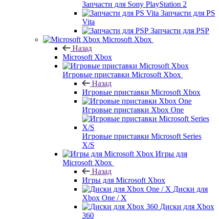
Запчасти для Sony PlayStation 2
Запчасти для PS
Vita
Запчасти для PSP
Microsoft Xbox
Назад
Microsoft Xbox
Игровые приставки Microsoft Xbox
Назад
Игровые приставки Microsoft Xbox
Игровые приставки Xbox One
Игровые приставки Microsoft Series
X/S
Игры для
Microsoft Xbox
Назад
Игры для Microsoft Xbox
Диски для
Xbox One / X
Диски для Xbox
360