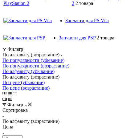
2
2 товара
Запчасти для PS Vita
Запчасти для PSP
2 товара
Фильтр
По алфавиту (возрастание)
По популярности (убывание)
По популярности (возрастание)
По алфавиту (убывание)
По алфавиту (возрастание)
По цене (убывание)
По цене (возрастание)
Фильтр
Сортировка
По алфавиту (возрастание)
Цена