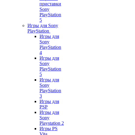
приставки
Sony
PlayStation
5
Игры для Sony
PlayStation
Игры для
Sony
PlayStation
4
Игры для
Sony
PlayStation
5
Игры для
Sony
PlayStation
3
Игры для
PSP
Игры для
Sony
Playstation 2
Игры PS
Vita