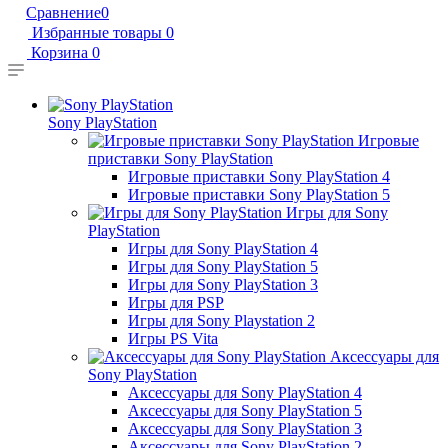
Сравнение
0
Избранные товары
0
Корзина
0
Sony PlayStation
Игровые
приставки Sony PlayStation
Игровые приставки Sony PlayStation 4
Игровые приставки Sony PlayStation 5
Игры для Sony
PlayStation
Игры для Sony PlayStation 4
Игры для Sony PlayStation 5
Игры для Sony PlayStation 3
Игры для PSP
Игры для Sony Playstation 2
Игры PS Vita
Аксессуары для
Sony PlayStation
Аксессуары для Sony PlayStation 4
Аксессуары для Sony PlayStation 5
Аксессуары для Sony PlayStation 3
Аксессуары для Sony PlayStation 2