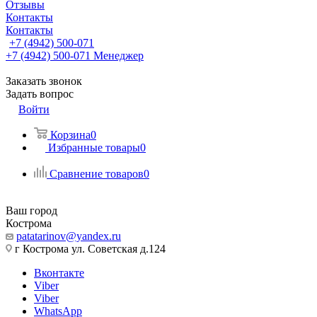
Отзывы
Контакты
Контакты
+7 (4942) 500-071
+7 (4942) 500-071
Менеджер
Заказать звонок
Задать вопрос
Войти
Корзина
0
Избранные товары
0
Сравнение товаров
0
Ваш город
Кострома
patatarinov@yandex.ru
г Кострома ул. Советская д.124
Вконтакте
Viber
Viber
WhatsApp