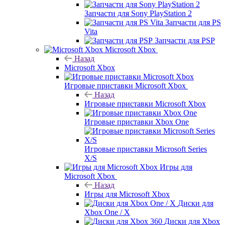
Запчасти для Sony PlayStation 2
Запчасти для PS
Vita
Запчасти для PSP
Microsoft Xbox
Назад
Microsoft Xbox
Игровые приставки Microsoft Xbox
Назад
Игровые приставки Microsoft Xbox
Игровые приставки Xbox One
Игровые приставки Microsoft Series
X/S
Игры для
Microsoft Xbox
Назад
Игры для Microsoft Xbox
Диски для
Xbox One / X
Диски для Xbox