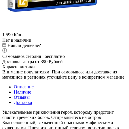
1 590
₽
/шт
Нет в наличии
Нашли дешевле?
Самовывоз сегодня - бесплатно
Доставка завтра от 390 Рублей
Характеристики
Внимание покупателям! При самовывозе или доставке из
магазинов в регионах уточняйте цену в конкретном магазине.
Описание
Наличие
Отзывы
Доставка
Увлекательные приключения героя, которому предстоит
спасти греческих богов. Отправляйтесь на остров
Благословенный, захваченный опасными мифическими
существами. Проявите истинный героизм, встретившись в