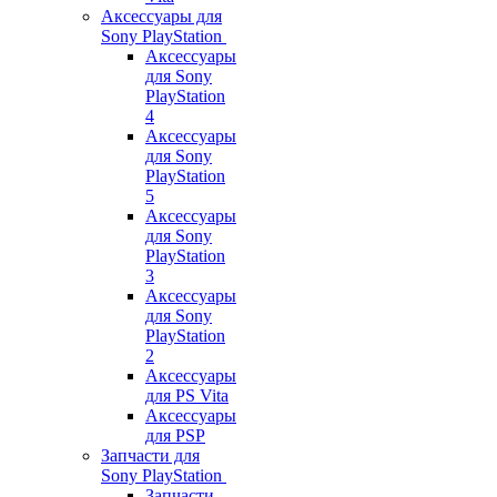
Аксессуары для
Sony PlayStation
Аксессуары
для Sony
PlayStation
4
Аксессуары
для Sony
PlayStation
5
Аксессуары
для Sony
PlayStation
3
Аксессуары
для Sony
PlayStation
2
Аксессуары
для PS Vita
Аксессуары
для PSP
Запчасти для
Sony PlayStation
Запчасти