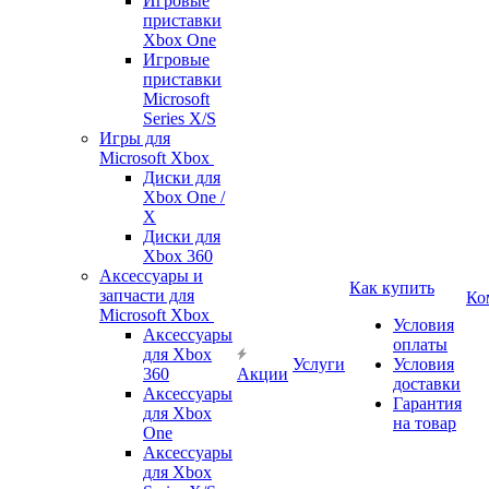
Игровые
приставки
Xbox One
Игровые
приставки
Microsoft
Series X/S
Игры для
Microsoft Xbox
Диски для
Xbox One /
X
Диски для
Xbox 360
Аксессуары и
Как купить
запчасти для
Ко
Microsoft Xbox
Условия
Аксессуары
оплаты
для Xbox
Услуги
Условия
360
Акции
доставки
Аксессуары
Гарантия
для Xbox
на товар
One
Аксессуары
для Xbox