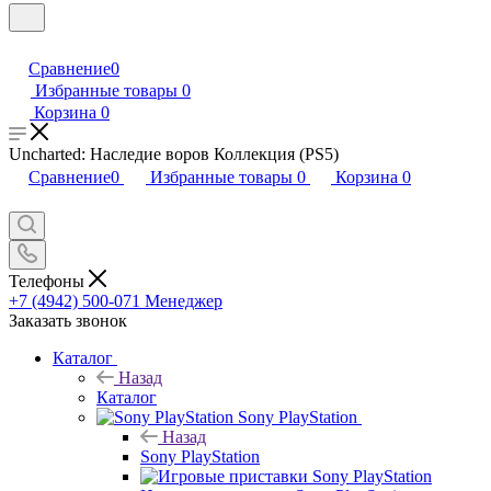
Сравнение
0
Избранные товары
0
Корзина
0
Uncharted: Наследие воров Коллекция (PS5)
Сравнение
0
Избранные товары
0
Корзина
0
Телефоны
+7 (4942) 500-071
Менеджер
Заказать звонок
Каталог
Назад
Каталог
Sony PlayStation
Назад
Sony PlayStation