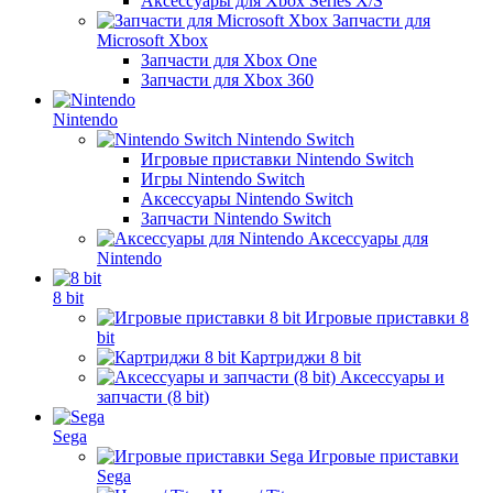
Аксессуары для Xbox Series X/S
Запчасти для
Microsoft Xbox
Запчасти для Xbox One
Запчасти для Xbox 360
Nintendo
Nintendo Switch
Игровые приставки Nintendo Switch
Игры Nintendo Switch
Аксессуары Nintendo Switch
Запчасти Nintendo Switch
Аксессуары для
Nintendo
8 bit
Игровые приставки 8
bit
Картриджи 8 bit
Аксессуары и
запчасти (8 bit)
Sega
Игровые приставки
Sega