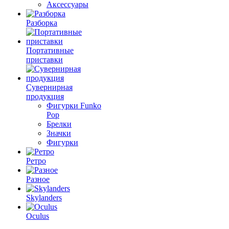
Аксессуары
Разборка
Портативные
приставки
Сувернирная
продукция
Фигурки Funko
Pop
Брелки
Значки
Фигурки
Ретро
Разное
Skylanders
Oculus