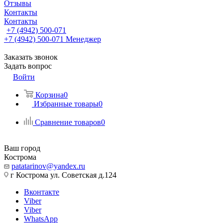
Отзывы
Контакты
Контакты
+7 (4942) 500-071
+7 (4942) 500-071
Менеджер
Заказать звонок
Задать вопрос
Войти
Корзина
0
Избранные товары
0
Сравнение товаров
0
Ваш город
Кострома
patatarinov@yandex.ru
г Кострома ул. Советская д.124
Вконтакте
Viber
Viber
WhatsApp