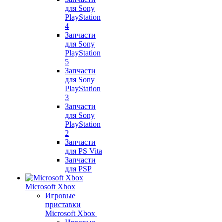
для Sony
PlayStation
4
Запчасти
для Sony
PlayStation
5
Запчасти
для Sony
PlayStation
3
Запчасти
для Sony
PlayStation
2
Запчасти
для PS Vita
Запчасти
для PSP
Microsoft Xbox
Игровые
приставки
Microsoft Xbox