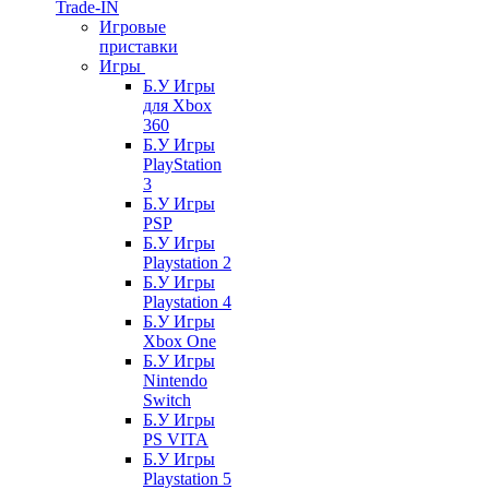
Trade-IN
Игровые
приставки
Игры
Б.У Игры
для Xbox
360
Б.У Игры
PlayStation
3
Б.У Игры
PSP
Б.У Игры
Playstation 2
Б.У Игры
Playstation 4
Б.У Игры
Xbox One
Б.У Игры
Nintendo
Switch
Б.У Игры
PS VITA
Б.У Игры
Playstation 5