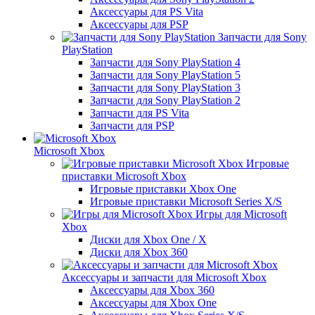
Аксессуары для PS Vita
Аксессуары для PSP
Запчасти для Sony
PlayStation
Запчасти для Sony PlayStation 4
Запчасти для Sony PlayStation 5
Запчасти для Sony PlayStation 3
Запчасти для Sony PlayStation 2
Запчасти для PS Vita
Запчасти для PSP
Microsoft Xbox
Игровые
приставки Microsoft Xbox
Игровые приставки Xbox One
Игровые приставки Microsoft Series X/S
Игры для Microsoft
Xbox
Диски для Xbox One / X
Диски для Xbox 360
Аксессуары и запчасти для Microsoft Xbox
Аксессуары для Xbox 360
Аксессуары для Xbox One