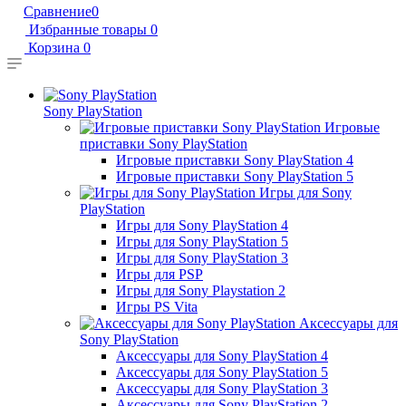
Сравнение
0
Избранные товары
0
Корзина
0
Sony PlayStation
Игровые
приставки Sony PlayStation
Игровые приставки Sony PlayStation 4
Игровые приставки Sony PlayStation 5
Игры для Sony
PlayStation
Игры для Sony PlayStation 4
Игры для Sony PlayStation 5
Игры для Sony PlayStation 3
Игры для PSP
Игры для Sony Playstation 2
Игры PS Vita
Аксессуары для
Sony PlayStation
Аксессуары для Sony PlayStation 4
Аксессуары для Sony PlayStation 5
Аксессуары для Sony PlayStation 3
Аксессуары для Sony PlayStation 2