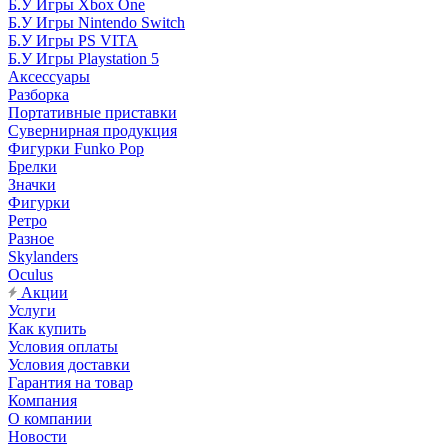
Б.У Игры Xbox One
Б.У Игры Nintendo Switch
Б.У Игры PS VITA
Б.У Игры Playstation 5
Аксессуары
Разборка
Портативные приставки
Сувернирная продукция
Фигурки Funko Pop
Брелки
Значки
Фигурки
Ретро
Разное
Skylanders
Oculus
Акции
Услуги
Как купить
Условия оплаты
Условия доставки
Гарантия на товар
Компания
О компании
Новости