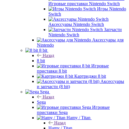
Игровые приставки Nintendo Switch
Игры Nintendo
Switch
Аксессуары Nintendo Switch
Запчасти
Nintendo Switch
Аксессуары для
Nintendo
8 bit
Назад
8 bit
Игровые
приставки 8 bit
Картриджи 8 bit
Аксессуары
и запчасти (8 bit)
Sega
Назад
Sega
Игровые
приставки Sega
Hamy / Titan
Назад
Hamy / Titan