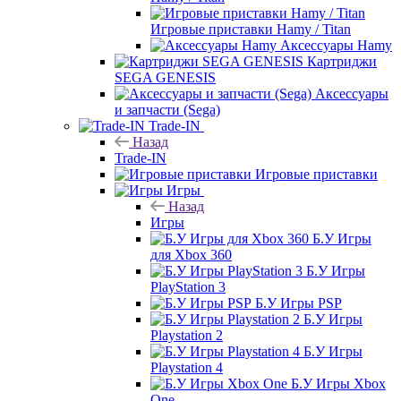
Игровые приставки Hamy / Titan
Аксессуары Hamy
Картриджи
SEGA GENESIS
Аксессуары
и запчасти (Sega)
Trade-IN
Назад
Trade-IN
Игровые приставки
Игры
Назад
Игры
Б.У Игры
для Xbox 360
Б.У Игры
PlayStation 3
Б.У Игры PSP
Б.У Игры
Playstation 2
Б.У Игры
Playstation 4
Б.У Игры Xbox
One