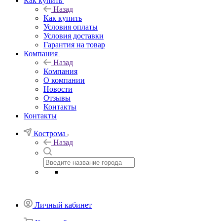
Как купить
Назад
Как купить
Условия оплаты
Условия доставки
Гарантия на товар
Компания
Назад
Компания
О компании
Новости
Отзывы
Контакты
Контакты
Кострома
Назад
Личный кабинет