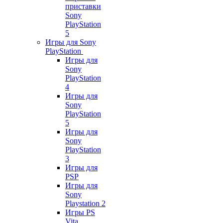
приставки
Sony
PlayStation
5
Игры для Sony
PlayStation
Игры для
Sony
PlayStation
4
Игры для
Sony
PlayStation
5
Игры для
Sony
PlayStation
3
Игры для
PSP
Игры для
Sony
Playstation 2
Игры PS
Vita