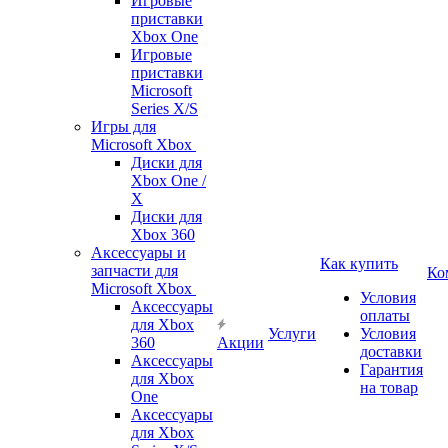
Игровые
приставки
Xbox One
Игровые
приставки
Microsoft
Series X/S
Игры для
Microsoft Xbox
Диски для
Xbox One /
X
Диски для
Xbox 360
Аксессуары и
Как купить
запчасти для
Ко
Microsoft Xbox
Условия
Аксессуары
оплаты
для Xbox
Услуги
Условия
360
Акции
доставки
Аксессуары
Гарантия
для Xbox
на товар
One
Аксессуары
для Xbox