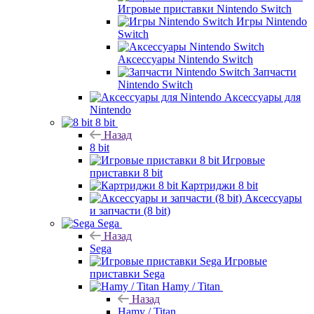
Игровые приставки Nintendo Switch
Игры Nintendo
Switch
Аксессуары Nintendo Switch
Запчасти
Nintendo Switch
Аксессуары для
Nintendo
8 bit
Назад
8 bit
Игровые
приставки 8 bit
Картриджи 8 bit
Аксессуары
и запчасти (8 bit)
Sega
Назад
Sega
Игровые
приставки Sega
Hamy / Titan
Назад
Hamy / Titan