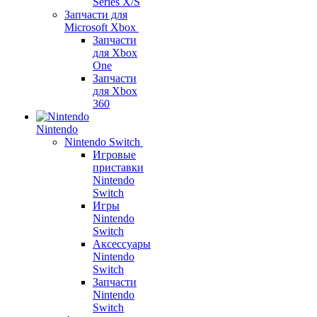
Series X/S
Запчасти для
Microsoft Xbox
Запчасти
для Xbox
One
Запчасти
для Xbox
360
Nintendo
Nintendo Switch
Игровые
приставки
Nintendo
Switch
Игры
Nintendo
Switch
Аксессуары
Nintendo
Switch
Запчасти
Nintendo
Switch