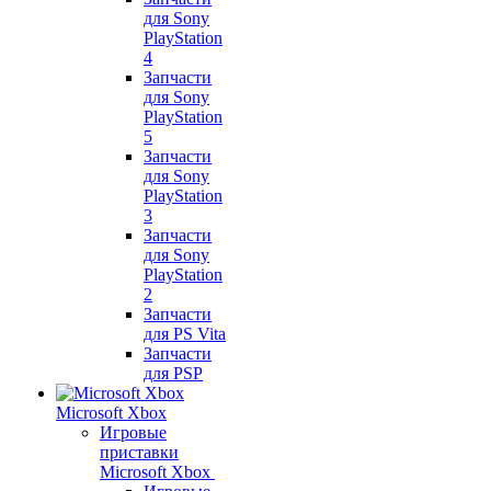
для Sony
PlayStation
4
Запчасти
для Sony
PlayStation
5
Запчасти
для Sony
PlayStation
3
Запчасти
для Sony
PlayStation
2
Запчасти
для PS Vita
Запчасти
для PSP
Microsoft Xbox
Игровые
приставки
Microsoft Xbox