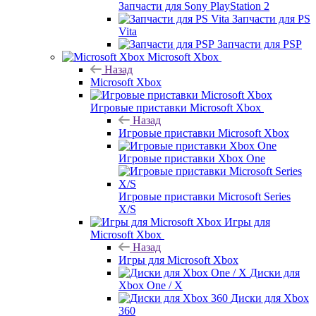
Запчасти для Sony PlayStation 2
Запчасти для PS
Vita
Запчасти для PSP
Microsoft Xbox
Назад
Microsoft Xbox
Игровые приставки Microsoft Xbox
Назад
Игровые приставки Microsoft Xbox
Игровые приставки Xbox One
Игровые приставки Microsoft Series
X/S
Игры для
Microsoft Xbox
Назад
Игры для Microsoft Xbox
Диски для
Xbox One / X
Диски для Xbox
360