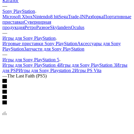
Каталог
—
Sony PlayStation
Microsoft Xbox
Nintendo
8 bit
Sega
Trade-IN
Разборка
Портативные
приставки
Сувернирная
продукция
Ретро
Разное
Skylanders
Oculus
—
Игры для Sony PlayStation
Игровые приставки Sony PlayStation
Аксессуары для Sony
PlayStation
Запчасти для Sony PlayStation
—
Игры для Sony PlayStation 5
Игры для Sony PlayStation 4
Игры для Sony PlayStation 3
Игры
для PSP
Игры для Sony Playstation 2
Игры PS Vita
—
The Last Faith (PS5)