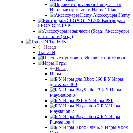
Игровые приставки Hamy / Titan
Аксессуары Hamy
Картриджи
SEGA GENESIS
Аксессуары
и запчасти (Sega)
Trade-IN
Назад
Trade-IN
Игровые приставки
Игры
Назад
Игры
Б.У Игры
для Xbox 360
Б.У Игры
PlayStation 3
Б.У Игры PSP
Б.У Игры
Playstation 2
Б.У Игры
Playstation 4
Б.У Игры Xbox
One