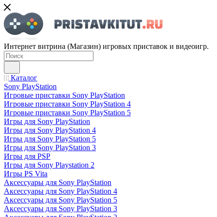
Интернет витрина (Магазин) игровых приставок и видеоигр.
Каталог
Sony PlayStation
Игровые приставки Sony PlayStation
Игровые приставки Sony PlayStation 4
Игровые приставки Sony PlayStation 5
Игры для Sony PlayStation
Игры для Sony PlayStation 4
Игры для Sony PlayStation 5
Игры для Sony PlayStation 3
Игры для PSP
Игры для Sony Playstation 2
Игры PS Vita
Аксессуары для Sony PlayStation
Аксессуары для Sony PlayStation 4
Аксессуары для Sony PlayStation 5
Аксессуары для Sony PlayStation 3