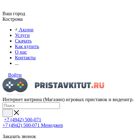
Ваш город
Кострома
Акции
Услуги
Скачать
Как купить
О нас
Контакты
...
Войти
Интернет витрина (Магазин) игровых приставок и видеоигр.
+7 (4942) 500-071
+7 (4942) 500-071
Менеджер
Заказать звонок