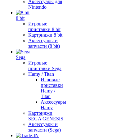
Аксессуары для
Nintendo
8 bit
Игровые
приставки 8 bit
Картриджи 8 bit
Аксессуары и
запчасти (8 bit)
Sega
Игровые
приставки Sega
Hamy / Titan
Игровые
приставки
Hamy /
Titan
Аксессуары
Hamy
Картриджи
SEGA GENESIS
Аксессуары и
запчасти (Sega)