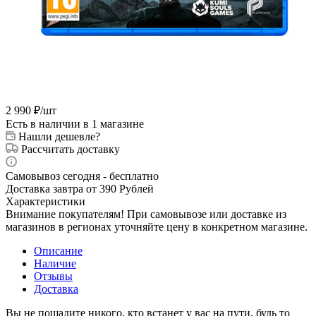
2 990
₽
/шт
Есть в наличии
в 1 магазине
Нашли дешевле?
Рассчитать доставку
Самовывоз сегодня - бесплатно
Доставка завтра от 390 Рублей
Характеристики
Внимание покупателям! При самовывозе или доставке из
магазинов в регионах уточняйте цену в конкретном магазине.
Описание
Наличие
Отзывы
Доставка
Вы не пощадите никого, кто встанет у вас на пути, будь то