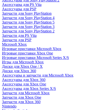
Аксессуары для Sony PlayStation 2
Аксессуары для PS Vita
Аксессуары для PSP
Запчасти для Sony PlayStation
Запчасти для Sony PlayStation 4
Запчасти для Sony PlayStation 5
Запчасти для Sony PlayStation 3
Запчасти для Sony PlayStation 2
Запчасти для PS Vita
Запчасти для PSP
Microsoft Xbox
Игровые приставки Microsoft Xbox
Игровые приставки Xbox One
Игровые приставки Microsoft Series X/S
Игры для Microsoft Xbox
Диски для Xbox One / X
Диски для Xbox 360
Аксессуары и запчасти для Microsoft Xbox
Аксессуары для Xbox 360
Аксессуары для Xbox One
Аксессуары для Xbox Series X/S
Запчасти для Microsoft Xbox
Запчасти для Xbox One
Запчасти для Xbox 360
Nintendo