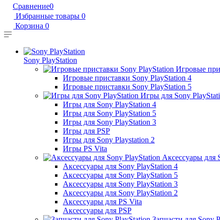
Сравнение
0
Избранные товары
0
Корзина
0
Sony PlayStation
Игровые прис
Игровые приставки Sony PlayStation 4
Игровые приставки Sony PlayStation 5
Игры для Sony PlayStat
Игры для Sony PlayStation 4
Игры для Sony PlayStation 5
Игры для Sony PlayStation 3
Игры для PSP
Игры для Sony Playstation 2
Игры PS Vita
Аксессуары для S
Аксессуары для Sony PlayStation 4
Аксессуары для Sony PlayStation 5
Аксессуары для Sony PlayStation 3
Аксессуары для Sony PlayStation 2
Аксессуары для PS Vita
Аксессуары для PSP
Запчасти для Sony P