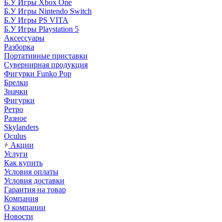
Б.У Игры Xbox One
Б.У Игры Nintendo Switch
Б.У Игры PS VITA
Б.У Игры Playstation 5
Аксессуары
Разборка
Портативные приставки
Сувернирная продукция
Фигурки Funko Pop
Брелки
Значки
Фигурки
Ретро
Разное
Skylanders
Oculus
Акции
Услуги
Как купить
Условия оплаты
Условия доставки
Гарантия на товар
Компания
О компании
Новости