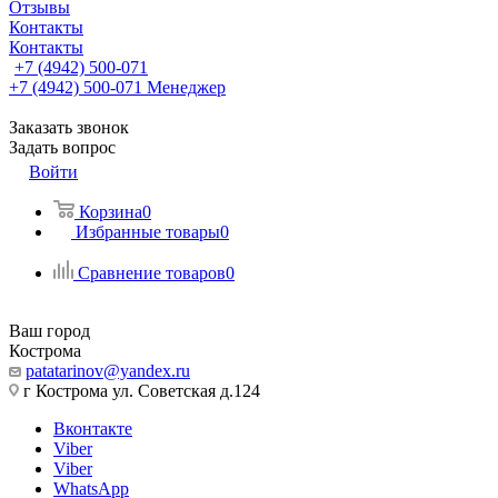
Отзывы
Контакты
Контакты
+7 (4942) 500-071
+7 (4942) 500-071
Менеджер
Заказать звонок
Задать вопрос
Войти
Корзина
0
Избранные товары
0
Сравнение товаров
0
Ваш город
Кострома
patatarinov@yandex.ru
г Кострома ул. Советская д.124
Вконтакте
Viber
Viber
WhatsApp