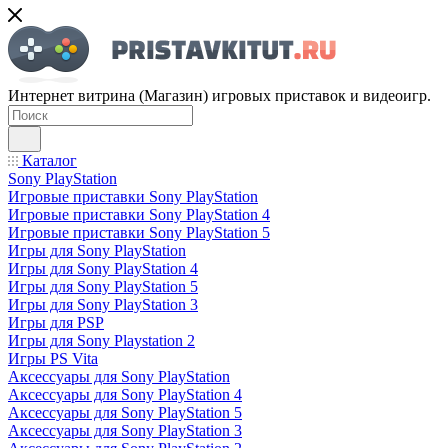
Интернет витрина (Магазин) игровых приставок и видеоигр.
Каталог
Sony PlayStation
Игровые приставки Sony PlayStation
Игровые приставки Sony PlayStation 4
Игровые приставки Sony PlayStation 5
Игры для Sony PlayStation
Игры для Sony PlayStation 4
Игры для Sony PlayStation 5
Игры для Sony PlayStation 3
Игры для PSP
Игры для Sony Playstation 2
Игры PS Vita
Аксессуары для Sony PlayStation
Аксессуары для Sony PlayStation 4
Аксессуары для Sony PlayStation 5
Аксессуары для Sony PlayStation 3