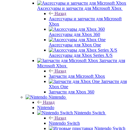
Аксессуары и запчасти для Microsoft Xbox
Назад
Аксессуары и запчасти для Microsoft
Xbox
Аксессуары для Xbox 360
Аксессуары для Xbox One
Аксессуары для Xbox Series X/S
Запчасти для
Microsoft Xbox
Назад
Запчасти для Microsoft Xbox
Запчасти для
Xbox One
Запчасти для Xbox 360
Nintendo
Назад
Nintendo
Nintendo Switch
Назад
Nintendo Switch