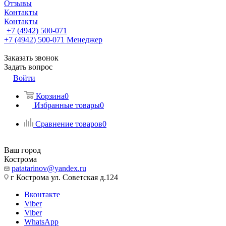
Отзывы
Контакты
Контакты
+7 (4942) 500-071
+7 (4942) 500-071
Менеджер
Заказать звонок
Задать вопрос
Войти
Корзина
0
Избранные товары
0
Сравнение товаров
0
Ваш город
Кострома
patatarinov@yandex.ru
г Кострома ул. Советская д.124
Вконтакте
Viber
Viber
WhatsApp