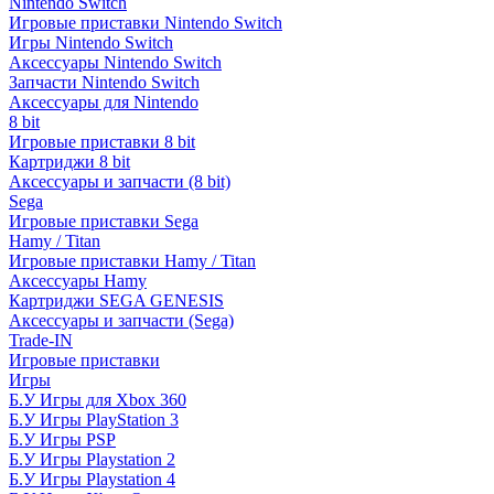
Nintendo Switch
Игровые приставки Nintendo Switch
Игры Nintendo Switch
Аксессуары Nintendo Switch
Запчасти Nintendo Switch
Аксессуары для Nintendo
8 bit
Игровые приставки 8 bit
Картриджи 8 bit
Аксессуары и запчасти (8 bit)
Sega
Игровые приставки Sega
Hamy / Titan
Игровые приставки Hamy / Titan
Аксессуары Hamy
Картриджи SEGA GENESIS
Аксессуары и запчасти (Sega)
Trade-IN
Игровые приставки
Игры
Б.У Игры для Xbox 360
Б.У Игры PlayStation 3
Б.У Игры PSP
Б.У Игры Playstation 2
Б.У Игры Playstation 4