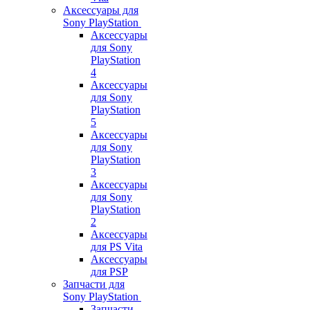
Аксессуары для
Sony PlayStation
Аксессуары
для Sony
PlayStation
4
Аксессуары
для Sony
PlayStation
5
Аксессуары
для Sony
PlayStation
3
Аксессуары
для Sony
PlayStation
2
Аксессуары
для PS Vita
Аксессуары
для PSP
Запчасти для
Sony PlayStation
Запчасти