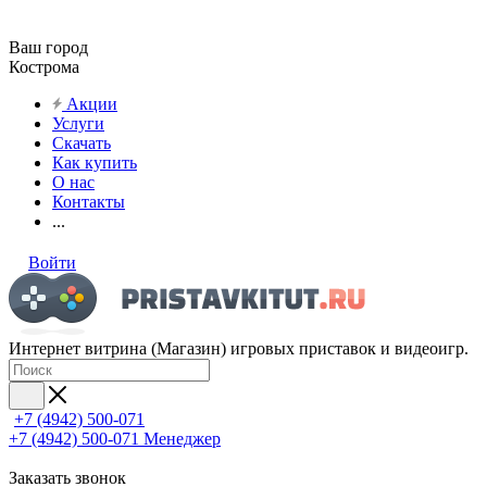
Ваш город
Кострома
Акции
Услуги
Скачать
Как купить
О нас
Контакты
...
Войти
Интернет витрина (Магазин) игровых приставок и видеоигр.
+7 (4942) 500-071
+7 (4942) 500-071
Менеджер
Заказать звонок