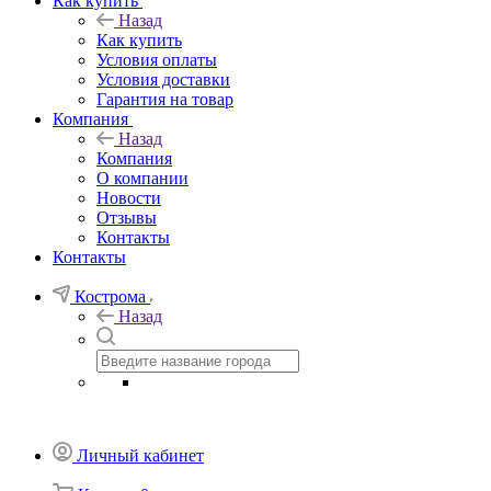
Как купить
Назад
Как купить
Условия оплаты
Условия доставки
Гарантия на товар
Компания
Назад
Компания
О компании
Новости
Отзывы
Контакты
Контакты
Кострома
Назад
Личный кабинет