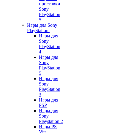
приставки
Sony
PlayStation
5
Игры для Sony
PlayStation
Игры для
Sony
PlayStation
4
Игры для
Sony
PlayStation
5
Игры для
Sony
PlayStation
3
Игры для
PSP
Игры для
Sony
Playstation 2
Игры PS
Vita