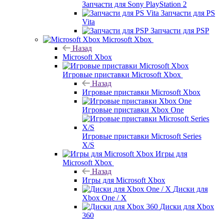
Запчасти для Sony PlayStation 2
Запчасти для PS
Vita
Запчасти для PSP
Microsoft Xbox
Назад
Microsoft Xbox
Игровые приставки Microsoft Xbox
Назад
Игровые приставки Microsoft Xbox
Игровые приставки Xbox One
Игровые приставки Microsoft Series
X/S
Игры для
Microsoft Xbox
Назад
Игры для Microsoft Xbox
Диски для
Xbox One / X
Диски для Xbox
360