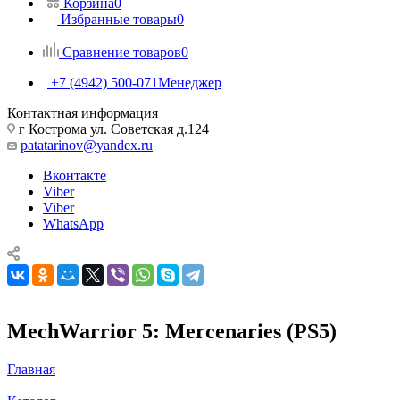
Корзина
0
Избранные товары
0
Сравнение товаров
0
+7 (4942) 500-071
Менеджер
Контактная информация
г Кострома ул. Советская д.124
patatarinov@yandex.ru
Вконтакте
Viber
Viber
WhatsApp
MechWarrior 5: Mercenaries (PS5)
Главная
—