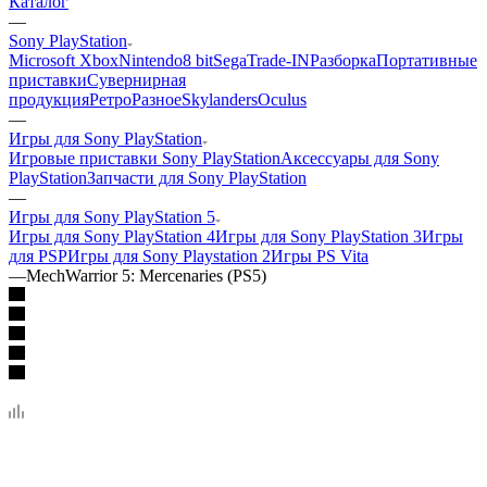
Каталог
—
Sony PlayStation
Microsoft Xbox
Nintendo
8 bit
Sega
Trade-IN
Разборка
Портативные
приставки
Сувернирная
продукция
Ретро
Разное
Skylanders
Oculus
—
Игры для Sony PlayStation
Игровые приставки Sony PlayStation
Аксессуары для Sony
PlayStation
Запчасти для Sony PlayStation
—
Игры для Sony PlayStation 5
Игры для Sony PlayStation 4
Игры для Sony PlayStation 3
Игры
для PSP
Игры для Sony Playstation 2
Игры PS Vita
—
MechWarrior 5: Mercenaries (PS5)