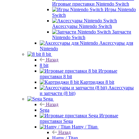
Игровые приставки Nintendo Switch
Игры Nintendo
Switch
Аксессуары Nintendo Switch
Запчасти
Nintendo Switch
Аксессуары для
Nintendo
8 bit
Назад
8 bit
Игровые
приставки 8 bit
Картриджи 8 bit
Аксессуары
и запчасти (8 bit)
Sega
Назад
Sega
Игровые
приставки Sega
Hamy / Titan
Назад
Hamy / Titan