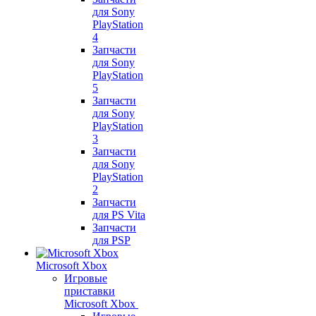
для Sony
PlayStation
4
Запчасти
для Sony
PlayStation
5
Запчасти
для Sony
PlayStation
3
Запчасти
для Sony
PlayStation
2
Запчасти
для PS Vita
Запчасти
для PSP
Microsoft Xbox
Игровые
приставки
Microsoft Xbox