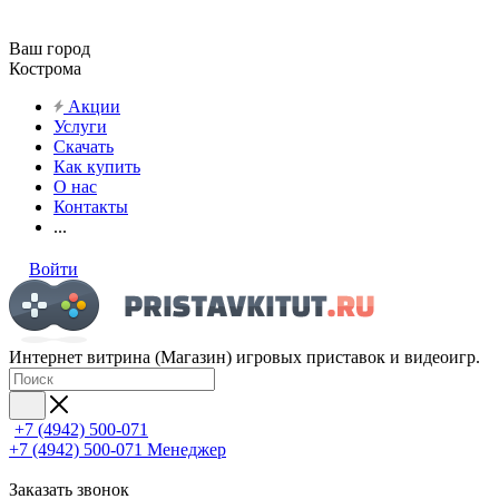
Ваш город
Кострома
Акции
Услуги
Скачать
Как купить
О нас
Контакты
...
Войти
Интернет витрина (Магазин) игровых приставок и видеоигр.
+7 (4942) 500-071
+7 (4942) 500-071
Менеджер
Заказать звонок