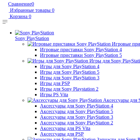
Сравнение
0
Избранные товары
0
Корзина
0
Sony PlayStation
Игровые прис
Игровые приставки Sony PlayStation 4
Игровые приставки Sony PlayStation 5
Игры для Sony PlayStat
Игры для Sony PlayStation 4
Игры для Sony PlayStation 5
Игры для Sony PlayStation 3
Игры для PSP
Игры для Sony Playstation 2
Игры PS Vita
Аксессуары для S
Аксессуары для Sony PlayStation 4
Аксессуары для Sony PlayStation 5
Аксессуары для Sony PlayStation 3
Аксессуары для Sony PlayStation 2
Аксессуары для PS Vita
Аксессуары для PSP
Запчасти для Sony P