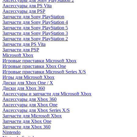
Аксессуары для Sony PlayStation 2
Аксессуары для PS Vita
Аксессуары для PSP
Запчасти для Sony PlayStation
Запчасти для Sony PlayStation 4
Запчасти для Sony PlayStation 5
Запчасти для Sony PlayStation 3
Запчасти для Sony PlayStation 2
Запчасти для PS Vita
Запчасти для PSP
Microsoft Xbox
Игровые приставки Microsoft Xbox
Игровые приставки Xbox One
Игровые приставки Microsoft Series X/S
Игры для Microsoft Xbox
Диски для Xbox One / X
Диски для Xbox 360
Аксессуары и запчасти для Microsoft Xbox
Аксессуары для Xbox 360
Аксессуары для Xbox One
Аксессуары для Xbox Series X/S
Запчасти для Microsoft Xbox
Запчасти для Xbox One
Запчасти для Xbox 360
Nintendo