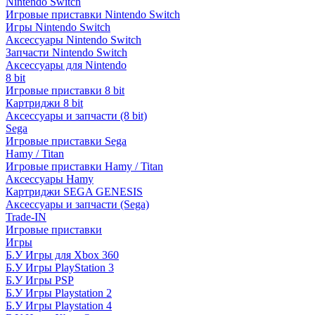
Nintendo Switch
Игровые приставки Nintendo Switch
Игры Nintendo Switch
Аксессуары Nintendo Switch
Запчасти Nintendo Switch
Аксессуары для Nintendo
8 bit
Игровые приставки 8 bit
Картриджи 8 bit
Аксессуары и запчасти (8 bit)
Sega
Игровые приставки Sega
Hamy / Titan
Игровые приставки Hamy / Titan
Аксессуары Hamy
Картриджи SEGA GENESIS
Аксессуары и запчасти (Sega)
Trade-IN
Игровые приставки
Игры
Б.У Игры для Xbox 360
Б.У Игры PlayStation 3
Б.У Игры PSP
Б.У Игры Playstation 2
Б.У Игры Playstation 4