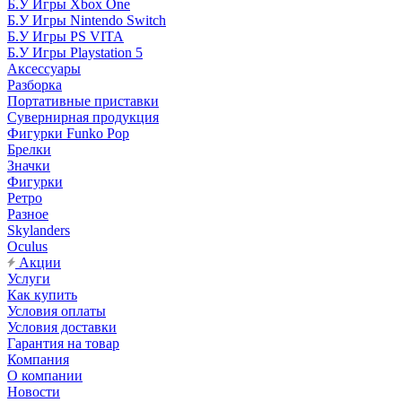
Б.У Игры Xbox One
Б.У Игры Nintendo Switch
Б.У Игры PS VITA
Б.У Игры Playstation 5
Аксессуары
Разборка
Портативные приставки
Сувернирная продукция
Фигурки Funko Pop
Брелки
Значки
Фигурки
Ретро
Разное
Skylanders
Oculus
Акции
Услуги
Как купить
Условия оплаты
Условия доставки
Гарантия на товар
Компания
О компании
Новости