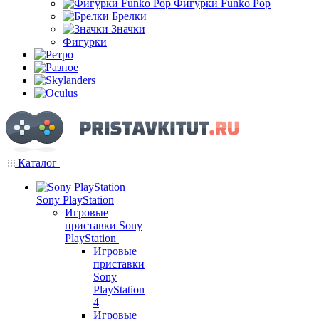
Фигурки Funko Pop
Брелки
Значки
Фигурки
Каталог
Sony PlayStation
Игровые
приставки Sony
PlayStation
Игровые
приставки
Sony
PlayStation
4
Игровые