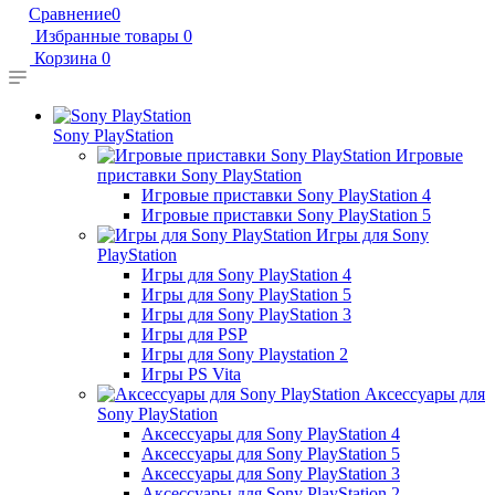
Сравнение
0
Избранные товары
0
Корзина
0
Sony PlayStation
Игровые
приставки Sony PlayStation
Игровые приставки Sony PlayStation 4
Игровые приставки Sony PlayStation 5
Игры для Sony
PlayStation
Игры для Sony PlayStation 4
Игры для Sony PlayStation 5
Игры для Sony PlayStation 3
Игры для PSP
Игры для Sony Playstation 2
Игры PS Vita
Аксессуары для
Sony PlayStation
Аксессуары для Sony PlayStation 4
Аксессуары для Sony PlayStation 5
Аксессуары для Sony PlayStation 3
Аксессуары для Sony PlayStation 2