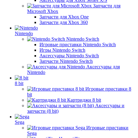
Аксессуары для Xbox Series X/S
Запчасти для
Microsoft Xbox
Запчасти для Xbox One
Запчасти для Xbox 360
Nintendo
Nintendo Switch
Игровые приставки Nintendo Switch
Игры Nintendo Switch
Аксессуары Nintendo Switch
Запчасти Nintendo Switch
Аксессуары для
Nintendo
8 bit
Игровые приставки 8
bit
Картриджи 8 bit
Аксессуары и
запчасти (8 bit)
Sega
Игровые приставки
Sega