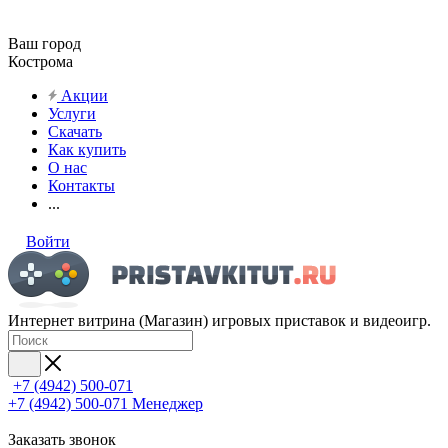
Ваш город
Кострома
Акции
Услуги
Скачать
Как купить
О нас
Контакты
...
Войти
Интернет витрина (Магазин) игровых приставок и видеоигр.
+7 (4942) 500-071
+7 (4942) 500-071
Менеджер
Заказать звонок