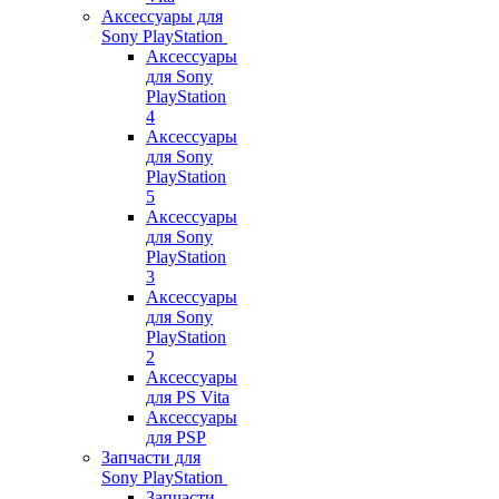
Аксессуары для
Sony PlayStation
Аксессуары
для Sony
PlayStation
4
Аксессуары
для Sony
PlayStation
5
Аксессуары
для Sony
PlayStation
3
Аксессуары
для Sony
PlayStation
2
Аксессуары
для PS Vita
Аксессуары
для PSP
Запчасти для
Sony PlayStation
Запчасти