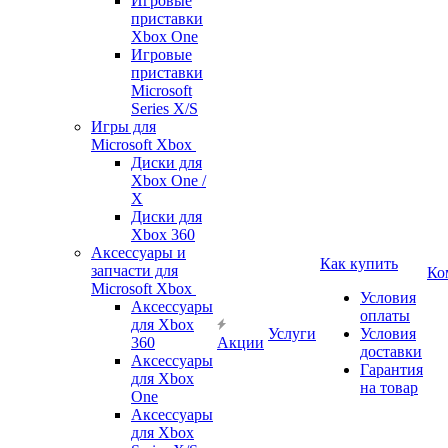
Игровые
приставки
Xbox One
Игровые
приставки
Microsoft
Series X/S
Игры для
Microsoft Xbox
Диски для
Xbox One /
X
Диски для
Xbox 360
Аксессуары и
Как купить
запчасти для
Ко
Microsoft Xbox
Условия
Аксессуары
оплаты
для Xbox
Услуги
Условия
360
Акции
доставки
Аксессуары
Гарантия
для Xbox
на товар
One
Аксессуары
для Xbox