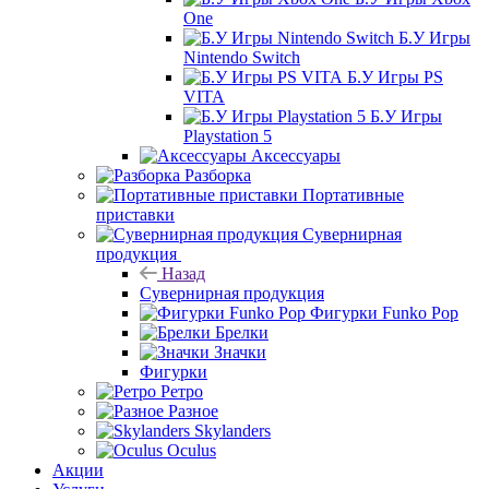
One
Б.У Игры
Nintendo Switch
Б.У Игры PS
VITA
Б.У Игры
Playstation 5
Аксессуары
Разборка
Портативные
приставки
Сувернирная
продукция
Назад
Сувернирная продукция
Фигурки Funko Pop
Брелки
Значки
Фигурки
Ретро
Разное
Skylanders
Oculus
Акции