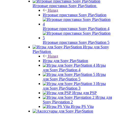
Игровые приставки Sony PlayStation
Назад
Игровые приставки Sony PlayStation
Игровые приставки Sony PlayStation 4
Игровые приставки Sony PlayStation 5
Игры для Sony
PlayStation
Назад
Игры для Sony PlayStation
Игры
для Sony PlayStation 4
Игры
для Sony PlayStation 5
Игры
для Sony PlayStation 3
Игры для PSP
Игры для
Sony Playstation 2
Игры PS Vita