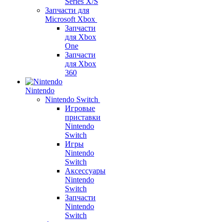
Series X/S
Запчасти для
Microsoft Xbox
Запчасти
для Xbox
One
Запчасти
для Xbox
360
Nintendo
Nintendo Switch
Игровые
приставки
Nintendo
Switch
Игры
Nintendo
Switch
Аксессуары
Nintendo
Switch
Запчасти
Nintendo
Switch