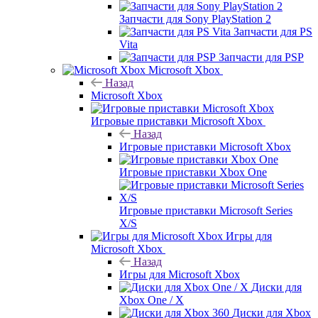
Запчасти для Sony PlayStation 2
Запчасти для PS
Vita
Запчасти для PSP
Microsoft Xbox
Назад
Microsoft Xbox
Игровые приставки Microsoft Xbox
Назад
Игровые приставки Microsoft Xbox
Игровые приставки Xbox One
Игровые приставки Microsoft Series
X/S
Игры для
Microsoft Xbox
Назад
Игры для Microsoft Xbox
Диски для
Xbox One / X
Диски для Xbox