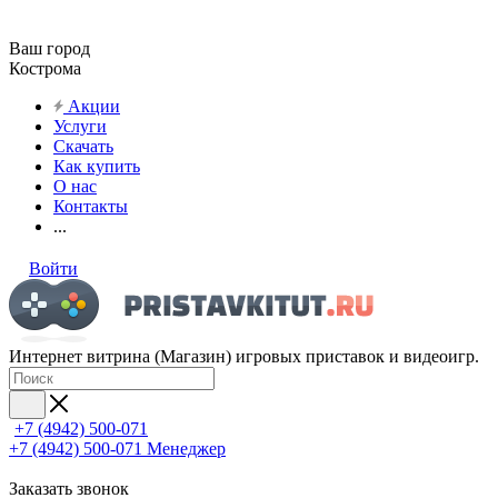
Ваш город
Кострома
Акции
Услуги
Скачать
Как купить
О нас
Контакты
...
Войти
Интернет витрина (Магазин) игровых приставок и видеоигр.
+7 (4942) 500-071
+7 (4942) 500-071
Менеджер
Заказать звонок