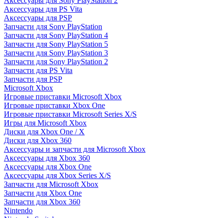
Аксессуары для Sony PlayStation 2
Аксессуары для PS Vita
Аксессуары для PSP
Запчасти для Sony PlayStation
Запчасти для Sony PlayStation 4
Запчасти для Sony PlayStation 5
Запчасти для Sony PlayStation 3
Запчасти для Sony PlayStation 2
Запчасти для PS Vita
Запчасти для PSP
Microsoft Xbox
Игровые приставки Microsoft Xbox
Игровые приставки Xbox One
Игровые приставки Microsoft Series X/S
Игры для Microsoft Xbox
Диски для Xbox One / X
Диски для Xbox 360
Аксессуары и запчасти для Microsoft Xbox
Аксессуары для Xbox 360
Аксессуары для Xbox One
Аксессуары для Xbox Series X/S
Запчасти для Microsoft Xbox
Запчасти для Xbox One
Запчасти для Xbox 360
Nintendo