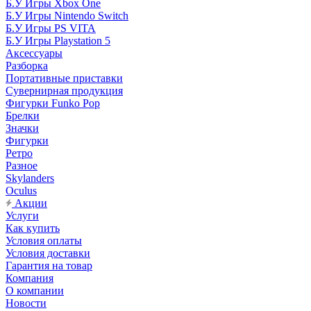
Б.У Игры Xbox One
Б.У Игры Nintendo Switch
Б.У Игры PS VITA
Б.У Игры Playstation 5
Аксессуары
Разборка
Портативные приставки
Сувернирная продукция
Фигурки Funko Pop
Брелки
Значки
Фигурки
Ретро
Разное
Skylanders
Oculus
Акции
Услуги
Как купить
Условия оплаты
Условия доставки
Гарантия на товар
Компания
О компании
Новости