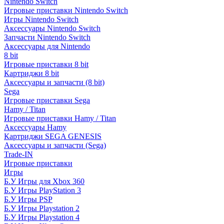
Nintendo Switch
Игровые приставки Nintendo Switch
Игры Nintendo Switch
Аксессуары Nintendo Switch
Запчасти Nintendo Switch
Аксессуары для Nintendo
8 bit
Игровые приставки 8 bit
Картриджи 8 bit
Аксессуары и запчасти (8 bit)
Sega
Игровые приставки Sega
Hamy / Titan
Игровые приставки Hamy / Titan
Аксессуары Hamy
Картриджи SEGA GENESIS
Аксессуары и запчасти (Sega)
Trade-IN
Игровые приставки
Игры
Б.У Игры для Xbox 360
Б.У Игры PlayStation 3
Б.У Игры PSP
Б.У Игры Playstation 2
Б.У Игры Playstation 4