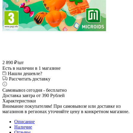
2 890
₽
/шт
Есть в наличии
в 1 магазине
Нашли дешевле?
Рассчитать доставку
Самовывоз сегодня - бесплатно
Доставка завтра от 390 Рублей
Характеристики
Внимание покупателям! При самовывозе или доставке из
магазинов в регионах уточняйте цену в конкретном магазине.
Описание
Наличие
Отзывы