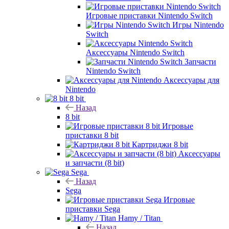
Игровые приставки Nintendo Switch
Игры Nintendo
Switch
Аксессуары Nintendo Switch
Запчасти
Nintendo Switch
Аксессуары для
Nintendo
8 bit
Назад
8 bit
Игровые
приставки 8 bit
Картриджи 8 bit
Аксессуары
и запчасти (8 bit)
Sega
Назад
Sega
Игровые
приставки Sega
Hamy / Titan
Назад