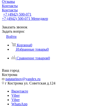
Отзывы
Контакты
Контакты
+7 (4942) 500-071
+7 (4942) 500-071
Менеджер
Заказать звонок
Задать вопрос
Войти
Корзина
0
Избранные товары
0
Сравнение товаров
0
Ваш город
Кострома
patatarinov@yandex.ru
г Кострома ул. Советская д.124
Вконтакте
Viber
Viber
WhatsApp