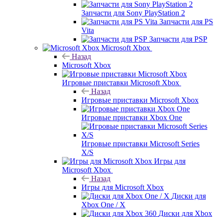
Запчасти для Sony PlayStation 2
Запчасти для PS
Vita
Запчасти для PSP
Microsoft Xbox
Назад
Microsoft Xbox
Игровые приставки Microsoft Xbox
Назад
Игровые приставки Microsoft Xbox
Игровые приставки Xbox One
Игровые приставки Microsoft Series
X/S
Игры для
Microsoft Xbox
Назад
Игры для Microsoft Xbox
Диски для
Xbox One / X
Диски для Xbox