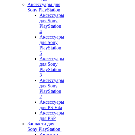
Аксессуары для
Sony PlayStation
Аксессуары
для Sony
PlayStation
4
Аксессуары
для Sony
PlayStation
5
Аксессуары
для Sony
PlayStation
3
Аксессуары
для Sony
PlayStation
2
Аксессуары
для PS Vita
Аксессуары
для PSP
Запчасти для
Sony PlayStation
Запчасти