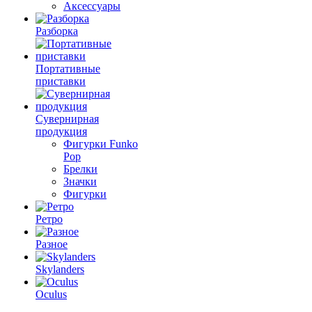
Аксессуары
Разборка
Портативные
приставки
Сувернирная
продукция
Фигурки Funko
Pop
Брелки
Значки
Фигурки
Ретро
Разное
Skylanders
Oculus