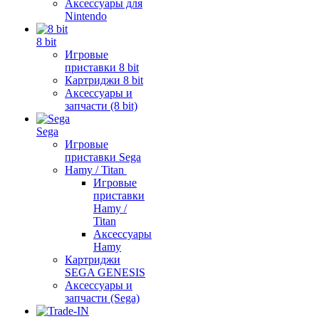
Аксессуары для
Nintendo
8 bit
Игровые
приставки 8 bit
Картриджи 8 bit
Аксессуары и
запчасти (8 bit)
Sega
Игровые
приставки Sega
Hamy / Titan
Игровые
приставки
Hamy /
Titan
Аксессуары
Hamy
Картриджи
SEGA GENESIS
Аксессуары и
запчасти (Sega)