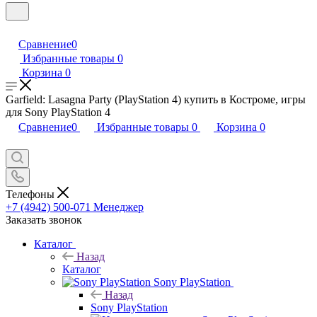
Сравнение
0
Избранные товары
0
Корзина
0
Garfield: Lasagna Party (PlayStation 4) купить в Костроме, игры
для Sony PlayStation 4
Сравнение
0
Избранные товары
0
Корзина
0
Телефоны
+7 (4942) 500-071
Менеджер
Заказать звонок
Каталог
Назад
Каталог
Sony PlayStation
Назад
Sony PlayStation