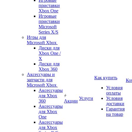
Игровые
приставки
Xbox One
Игровые
приставки
Microsoft
Series X/S
Игры для
Microsoft Xbox
Диски для
Xbox One /
X
Диски для
Xbox 360
Аксессуары и
Как купить
запчасти для
Ко
Microsoft Xbox
Условия
Аксессуары
оплаты
для Xbox
Услуги
Условия
360
Акции
доставки
Аксессуары
Гарантия
для Xbox
на товар
One
Аксессуары
для Xbox