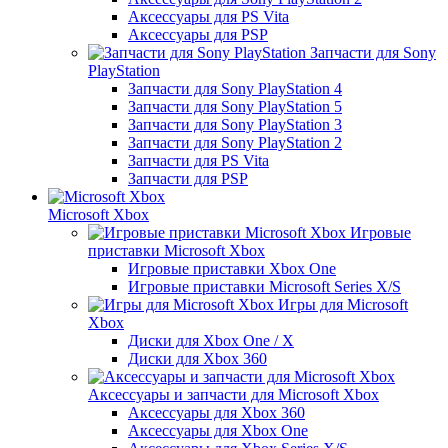
Аксессуары для PS Vita
Аксессуары для PSP
Запчасти для Sony
PlayStation
Запчасти для Sony PlayStation 4
Запчасти для Sony PlayStation 5
Запчасти для Sony PlayStation 3
Запчасти для Sony PlayStation 2
Запчасти для PS Vita
Запчасти для PSP
Microsoft Xbox
Игровые
приставки Microsoft Xbox
Игровые приставки Xbox One
Игровые приставки Microsoft Series X/S
Игры для Microsoft
Xbox
Диски для Xbox One / X
Диски для Xbox 360
Аксессуары и запчасти для Microsoft Xbox
Аксессуары для Xbox 360
Аксессуары для Xbox One