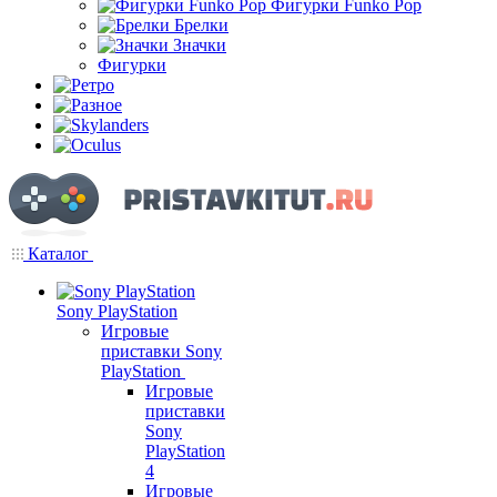
Фигурки Funko Pop
Брелки
Значки
Фигурки
Каталог
Sony PlayStation
Игровые
приставки Sony
PlayStation
Игровые
приставки
Sony
PlayStation
4
Игровые