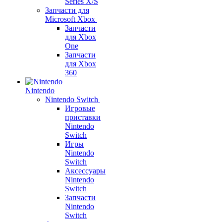
Series X/S
Запчасти для
Microsoft Xbox
Запчасти
для Xbox
One
Запчасти
для Xbox
360
Nintendo
Nintendo Switch
Игровые
приставки
Nintendo
Switch
Игры
Nintendo
Switch
Аксессуары
Nintendo
Switch
Запчасти
Nintendo
Switch