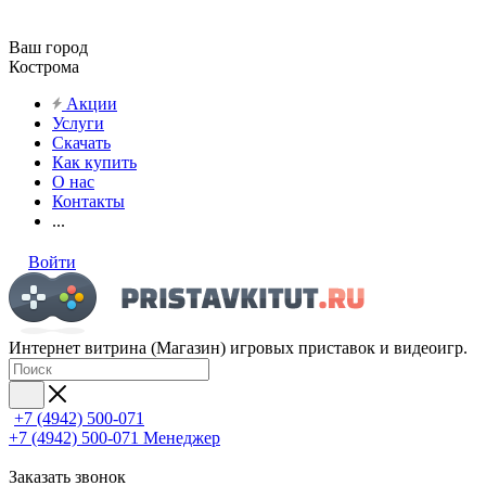
Ваш город
Кострома
Акции
Услуги
Скачать
Как купить
О нас
Контакты
...
Войти
Интернет витрина (Магазин) игровых приставок и видеоигр.
+7 (4942) 500-071
+7 (4942) 500-071
Менеджер
Заказать звонок