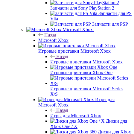
Запчасти для Sony PlayStation 2
Запчасти для PS
Vita
Запчасти для PSP
Microsoft Xbox
Назад
Microsoft Xbox
Игровые приставки Microsoft Xbox
Назад
Игровые приставки Microsoft Xbox
Игровые приставки Xbox One
Игровые приставки Microsoft Series
X/S
Игры для
Microsoft Xbox
Назад
Игры для Microsoft Xbox
Диски для
Xbox One / X
Диски для Xbox