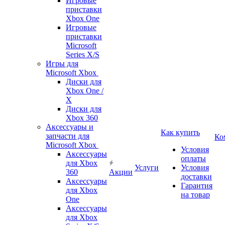
Игровые
приставки
Xbox One
Игровые
приставки
Microsoft
Series X/S
Игры для
Microsoft Xbox
Диски для
Xbox One /
X
Диски для
Xbox 360
Аксессуары и
Как купить
запчасти для
Ко
Microsoft Xbox
Условия
Аксессуары
оплаты
для Xbox
Услуги
Условия
360
Акции
доставки
Аксессуары
Гарантия
для Xbox
на товар
One
Аксессуары
для Xbox