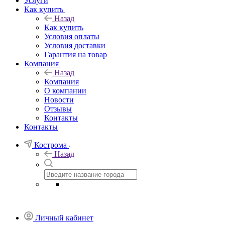
Услуги
Как купить
Назад
Как купить
Условия оплаты
Условия доставки
Гарантия на товар
Компания
Назад
Компания
О компании
Новости
Отзывы
Контакты
Контакты
Кострома
Назад
Личный кабинет