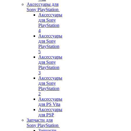
Аксессуары для
Sony PlayStation
Аксессуары
для Sony
PlayStation
4
Аксессуары
для Sony
PlayStation
5
Аксессуары
для Sony
PlayStation
3
Аксессуары
для Sony
PlayStation
2
Аксессуары
для PS Vita
Аксессуары
для PSP
Запчасти для
Sony PlayStation
Запчасти