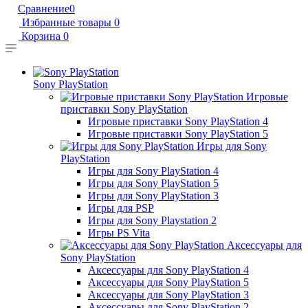
Сравнение
0
Избранные товары
0
Корзина
0
Sony PlayStation
Игровые
приставки Sony PlayStation
Игровые приставки Sony PlayStation 4
Игровые приставки Sony PlayStation 5
Игры для Sony
PlayStation
Игры для Sony PlayStation 4
Игры для Sony PlayStation 5
Игры для Sony PlayStation 3
Игры для PSP
Игры для Sony Playstation 2
Игры PS Vita
Аксессуары для
Sony PlayStation
Аксессуары для Sony PlayStation 4
Аксессуары для Sony PlayStation 5
Аксессуары для Sony PlayStation 3
Аксессуары для Sony PlayStation 2