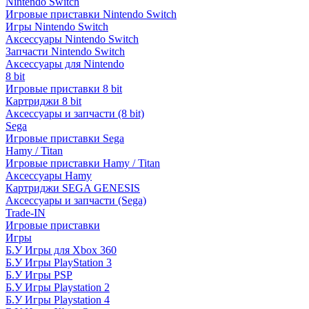
Nintendo Switch
Игровые приставки Nintendo Switch
Игры Nintendo Switch
Аксессуары Nintendo Switch
Запчасти Nintendo Switch
Аксессуары для Nintendo
8 bit
Игровые приставки 8 bit
Картриджи 8 bit
Аксессуары и запчасти (8 bit)
Sega
Игровые приставки Sega
Hamy / Titan
Игровые приставки Hamy / Titan
Аксессуары Hamy
Картриджи SEGA GENESIS
Аксессуары и запчасти (Sega)
Trade-IN
Игровые приставки
Игры
Б.У Игры для Xbox 360
Б.У Игры PlayStation 3
Б.У Игры PSP
Б.У Игры Playstation 2
Б.У Игры Playstation 4