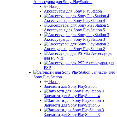
Аксессуары для Sony PlayStation
Назад
Аксессуары для Sony PlayStation
Аксессуары для Sony PlayStation 4
Аксессуары для Sony PlayStation 5
Аксессуары для Sony PlayStation 3
Аксессуары для Sony PlayStation 2
Аксессуары
для PS Vita
Аксессуары для
PSP
Запчасти для
Sony PlayStation
Назад
Запчасти для Sony PlayStation
Запчасти для Sony PlayStation 4
Запчасти для Sony PlayStation 5
Запчасти для Sony PlayStation 3