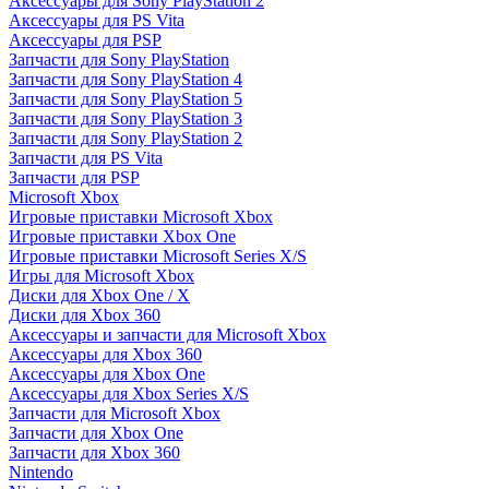
Аксессуары для Sony PlayStation 2
Аксессуары для PS Vita
Аксессуары для PSP
Запчасти для Sony PlayStation
Запчасти для Sony PlayStation 4
Запчасти для Sony PlayStation 5
Запчасти для Sony PlayStation 3
Запчасти для Sony PlayStation 2
Запчасти для PS Vita
Запчасти для PSP
Microsoft Xbox
Игровые приставки Microsoft Xbox
Игровые приставки Xbox One
Игровые приставки Microsoft Series X/S
Игры для Microsoft Xbox
Диски для Xbox One / X
Диски для Xbox 360
Аксессуары и запчасти для Microsoft Xbox
Аксессуары для Xbox 360
Аксессуары для Xbox One
Аксессуары для Xbox Series X/S
Запчасти для Microsoft Xbox
Запчасти для Xbox One
Запчасти для Xbox 360
Nintendo