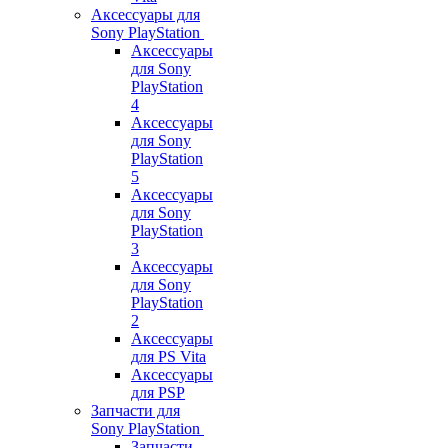
Аксессуары для
Sony PlayStation
Аксессуары
для Sony
PlayStation
4
Аксессуары
для Sony
PlayStation
5
Аксессуары
для Sony
PlayStation
3
Аксессуары
для Sony
PlayStation
2
Аксессуары
для PS Vita
Аксессуары
для PSP
Запчасти для
Sony PlayStation
Запчасти