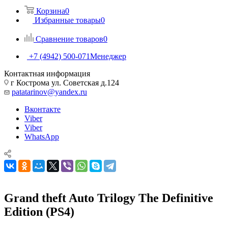
Корзина
0
Избранные товары
0
Сравнение товаров
0
+7 (4942) 500-071
Менеджер
Контактная информация
г Кострома ул. Советская д.124
patatarinov@yandex.ru
Вконтакте
Viber
Viber
WhatsApp
Grand theft Auto Trilogy The Definitive
Edition (PS4)