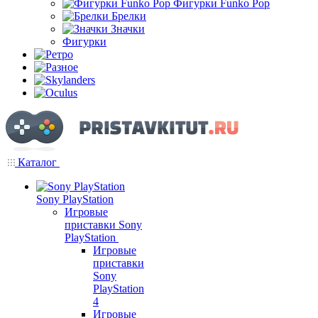
Фигурки Funko Pop
Брелки
Значки
Фигурки
Каталог
Sony PlayStation
Игровые
приставки Sony
PlayStation
Игровые
приставки
Sony
PlayStation
4
Игровые