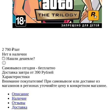
2 790
₽
/шт
Нет в наличии
Нашли дешевле?
Самовывоз сегодня - бесплатно
Доставка завтра от 390 Рублей
Характеристики
Внимание покупателям! При самовывозе или доставке из
магазинов в регионах уточняйте цену в конкретном магазине.
Описание
Наличие
Отзывы
Доставка