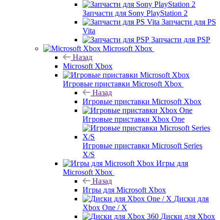
Запчасти для Sony PlayStation 2
Запчасти для PS
Vita
Запчасти для PSP
Microsoft Xbox
Назад
Microsoft Xbox
Игровые приставки Microsoft Xbox
Назад
Игровые приставки Microsoft Xbox
Игровые приставки Xbox One
Игровые приставки Microsoft Series
X/S
Игры для
Microsoft Xbox
Назад
Игры для Microsoft Xbox
Диски для
Xbox One / X
Диски для Xbox