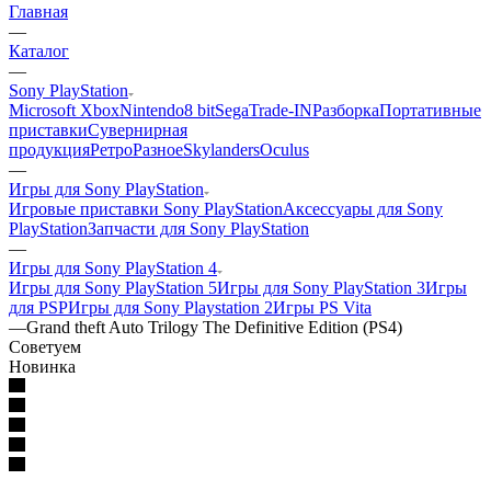
Главная
—
Каталог
—
Sony PlayStation
Microsoft Xbox
Nintendo
8 bit
Sega
Trade-IN
Разборка
Портативные
приставки
Сувернирная
продукция
Ретро
Разное
Skylanders
Oculus
—
Игры для Sony PlayStation
Игровые приставки Sony PlayStation
Аксессуары для Sony
PlayStation
Запчасти для Sony PlayStation
—
Игры для Sony PlayStation 4
Игры для Sony PlayStation 5
Игры для Sony PlayStation 3
Игры
для PSP
Игры для Sony Playstation 2
Игры PS Vita
—
Grand theft Auto Trilogy The Definitive Edition (PS4)
Советуем
Новинка