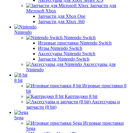
Аксессуары для Xbox Series X/S
Запчасти для
Microsoft Xbox
Запчасти для Xbox One
Запчасти для Xbox 360
Nintendo
Nintendo Switch
Игровые приставки Nintendo Switch
Игры Nintendo Switch
Аксессуары Nintendo Switch
Запчасти Nintendo Switch
Аксессуары для
Nintendo
8 bit
Игровые приставки 8
bit
Картриджи 8 bit
Аксессуары и
запчасти (8 bit)
Sega
Игровые приставки
Sega