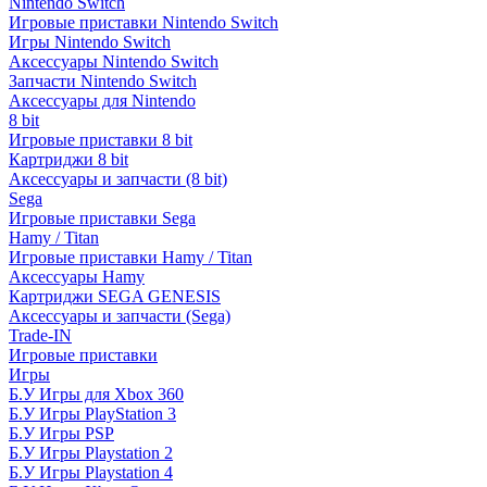
Nintendo Switch
Игровые приставки Nintendo Switch
Игры Nintendo Switch
Аксессуары Nintendo Switch
Запчасти Nintendo Switch
Аксессуары для Nintendo
8 bit
Игровые приставки 8 bit
Картриджи 8 bit
Аксессуары и запчасти (8 bit)
Sega
Игровые приставки Sega
Hamy / Titan
Игровые приставки Hamy / Titan
Аксессуары Hamy
Картриджи SEGA GENESIS
Аксессуары и запчасти (Sega)
Trade-IN
Игровые приставки
Игры
Б.У Игры для Xbox 360
Б.У Игры PlayStation 3
Б.У Игры PSP
Б.У Игры Playstation 2
Б.У Игры Playstation 4