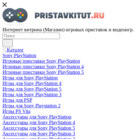
Интернет витрина (Магазин) игровых приставок и видеоигр.
Каталог
Sony PlayStation
Игровые приставки Sony PlayStation
Игровые приставки Sony PlayStation 4
Игровые приставки Sony PlayStation 5
Игры для Sony PlayStation
Игры для Sony PlayStation 4
Игры для Sony PlayStation 5
Игры для Sony PlayStation 3
Игры для PSP
Игры для Sony Playstation 2
Игры PS Vita
Аксессуары для Sony PlayStation
Аксессуары для Sony PlayStation 4
Аксессуары для Sony PlayStation 5
Аксессуары для Sony PlayStation 3