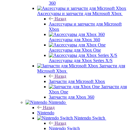
360
Аксессуары и запчасти для Microsoft Xbox
Назад
Аксессуары и запчасти для Microsoft
Xbox
Аксессуары для Xbox 360
Аксессуары для Xbox One
Аксессуары для Xbox Series X/S
Запчасти для
Microsoft Xbox
Назад
Запчасти для Microsoft Xbox
Запчасти для
Xbox One
Запчасти для Xbox 360
Nintendo
Назад
Nintendo
Nintendo Switch
Назад
Nintendo Switch