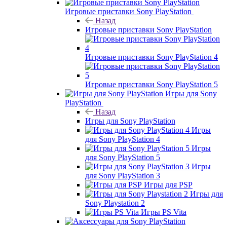
Игровые приставки Sony PlayStation
Назад
Игровые приставки Sony PlayStation
Игровые приставки Sony PlayStation 4
Игровые приставки Sony PlayStation 5
Игры для Sony
PlayStation
Назад
Игры для Sony PlayStation
Игры
для Sony PlayStation 4
Игры
для Sony PlayStation 5
Игры
для Sony PlayStation 3
Игры для PSP
Игры для
Sony Playstation 2
Игры PS Vita