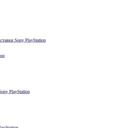
тавки Sony PlayStation
ion
ony PlayStation
layStation