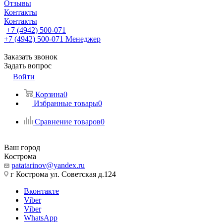
Отзывы
Контакты
Контакты
+7 (4942) 500-071
+7 (4942) 500-071
Менеджер
Заказать звонок
Задать вопрос
Войти
Корзина
0
Избранные товары
0
Сравнение товаров
0
Ваш город
Кострома
patatarinov@yandex.ru
г Кострома ул. Советская д.124
Вконтакте
Viber
Viber
WhatsApp