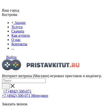
Ваш город
Кострома
Акции
Услуги
Скачать
Как купить
О нас
Контакты
...
Войти
Интернет витрина (Магазин) игровых приставок и видеоигр.
+7 (4942) 500-071
+7 (4942) 500-071
Менеджер
Заказать звонок