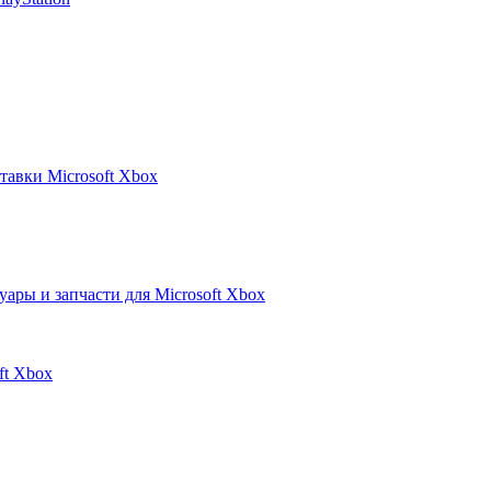
тавки Microsoft Xbox
уары и запчасти для Microsoft Xbox
ft Xbox