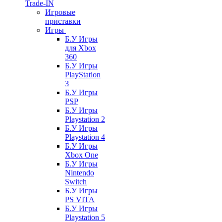
Trade-IN
Игровые
приставки
Игры
Б.У Игры
для Xbox
360
Б.У Игры
PlayStation
3
Б.У Игры
PSP
Б.У Игры
Playstation 2
Б.У Игры
Playstation 4
Б.У Игры
Xbox One
Б.У Игры
Nintendo
Switch
Б.У Игры
PS VITA
Б.У Игры
Playstation 5