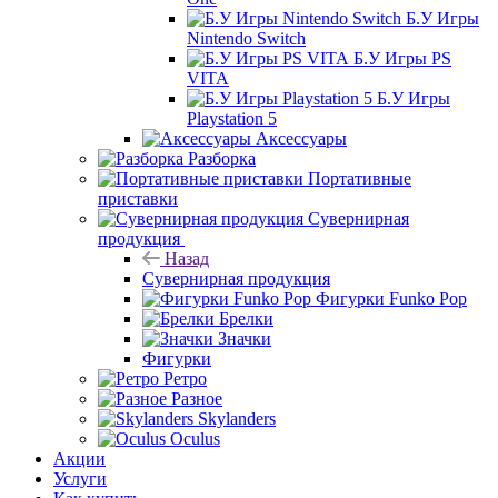
Б.У Игры
Nintendo Switch
Б.У Игры PS
VITA
Б.У Игры
Playstation 5
Аксессуары
Разборка
Портативные
приставки
Сувернирная
продукция
Назад
Сувернирная продукция
Фигурки Funko Pop
Брелки
Значки
Фигурки
Ретро
Разное
Skylanders
Oculus
Акции
Услуги