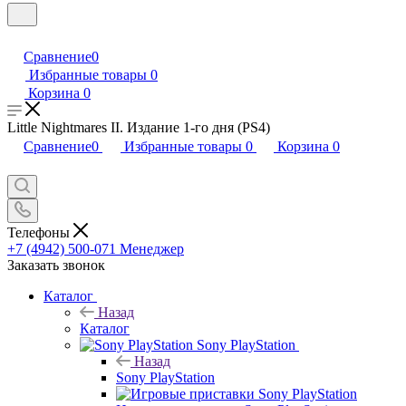
Сравнение
0
Избранные товары
0
Корзина
0
Little Nightmares II. Издание 1-го дня (PS4)
Сравнение
0
Избранные товары
0
Корзина
0
Телефоны
+7 (4942) 500-071
Менеджер
Заказать звонок
Каталог
Назад
Каталог
Sony PlayStation
Назад
Sony PlayStation