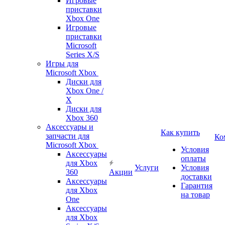
Игровые
приставки
Xbox One
Игровые
приставки
Microsoft
Series X/S
Игры для
Microsoft Xbox
Диски для
Xbox One /
X
Диски для
Xbox 360
Аксессуары и
Как купить
запчасти для
Ко
Microsoft Xbox
Условия
Аксессуары
оплаты
для Xbox
Услуги
Условия
360
Акции
доставки
Аксессуары
Гарантия
для Xbox
на товар
One
Аксессуары
для Xbox