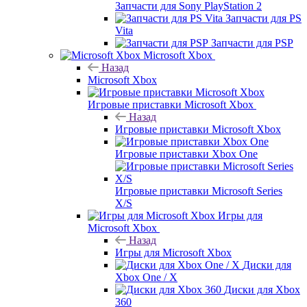
Запчасти для Sony PlayStation 2
Запчасти для PS
Vita
Запчасти для PSP
Microsoft Xbox
Назад
Microsoft Xbox
Игровые приставки Microsoft Xbox
Назад
Игровые приставки Microsoft Xbox
Игровые приставки Xbox One
Игровые приставки Microsoft Series
X/S
Игры для
Microsoft Xbox
Назад
Игры для Microsoft Xbox
Диски для
Xbox One / X
Диски для Xbox
360