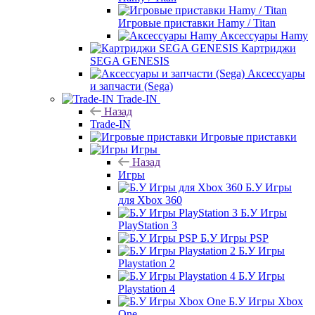
Игровые приставки Hamy / Titan
Аксессуары Hamy
Картриджи
SEGA GENESIS
Аксессуары
и запчасти (Sega)
Trade-IN
Назад
Trade-IN
Игровые приставки
Игры
Назад
Игры
Б.У Игры
для Xbox 360
Б.У Игры
PlayStation 3
Б.У Игры PSP
Б.У Игры
Playstation 2
Б.У Игры
Playstation 4
Б.У Игры Xbox
One