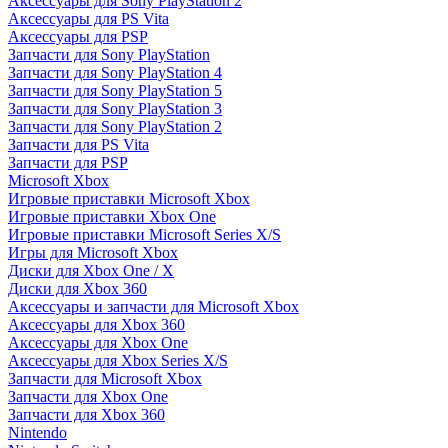
Аксессуары для Sony PlayStation 2
Аксессуары для PS Vita
Аксессуары для PSP
Запчасти для Sony PlayStation
Запчасти для Sony PlayStation 4
Запчасти для Sony PlayStation 5
Запчасти для Sony PlayStation 3
Запчасти для Sony PlayStation 2
Запчасти для PS Vita
Запчасти для PSP
Microsoft Xbox
Игровые приставки Microsoft Xbox
Игровые приставки Xbox One
Игровые приставки Microsoft Series X/S
Игры для Microsoft Xbox
Диски для Xbox One / X
Диски для Xbox 360
Аксессуары и запчасти для Microsoft Xbox
Аксессуары для Xbox 360
Аксессуары для Xbox One
Аксессуары для Xbox Series X/S
Запчасти для Microsoft Xbox
Запчасти для Xbox One
Запчасти для Xbox 360
Nintendo