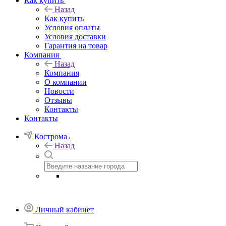
Как купить
Назад
Как купить
Условия оплаты
Условия доставки
Гарантия на товар
Компания
Назад
Компания
О компании
Новости
Отзывы
Контакты
Контакты
Кострома
Назад
Личный кабинет