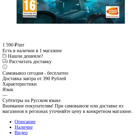
1 590
₽
/шт
Есть в наличии
в 1 магазине
Нашли дешевле?
Рассчитать доставку
Самовывоз сегодня - бесплатно
Доставка завтра от 390 Рублей
Характеристики
Язык
—
Субтитры на Русском языке
Внимание покупателям! При самовывозе или доставке из
магазинов в регионах уточняйте цену в конкретном магазине.
Описание
Наличие
Видео