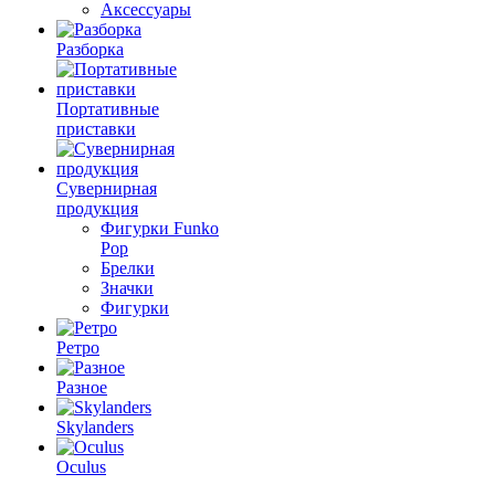
Аксессуары
Разборка
Портативные
приставки
Сувернирная
продукция
Фигурки Funko
Pop
Брелки
Значки
Фигурки
Ретро
Разное
Skylanders
Oculus