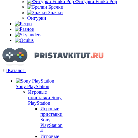
Фигурки Funko Pop
Брелки
Значки
Фигурки
Каталог
Sony PlayStation
Игровые
приставки Sony
PlayStation
Игровые
приставки
Sony
PlayStation
4
Игровые