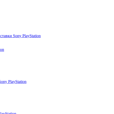
тавки Sony PlayStation
ion
ony PlayStation
layStation