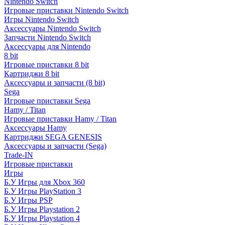
Nintendo Switch
Игровые приставки Nintendo Switch
Игры Nintendo Switch
Аксессуары Nintendo Switch
Запчасти Nintendo Switch
Аксессуары для Nintendo
8 bit
Игровые приставки 8 bit
Картриджи 8 bit
Аксессуары и запчасти (8 bit)
Sega
Игровые приставки Sega
Hamy / Titan
Игровые приставки Hamy / Titan
Аксессуары Hamy
Картриджи SEGA GENESIS
Аксессуары и запчасти (Sega)
Trade-IN
Игровые приставки
Игры
Б.У Игры для Xbox 360
Б.У Игры PlayStation 3
Б.У Игры PSP
Б.У Игры Playstation 2
Б.У Игры Playstation 4