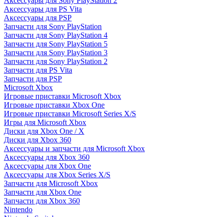
Аксессуары для Sony PlayStation 2
Аксессуары для PS Vita
Аксессуары для PSP
Запчасти для Sony PlayStation
Запчасти для Sony PlayStation 4
Запчасти для Sony PlayStation 5
Запчасти для Sony PlayStation 3
Запчасти для Sony PlayStation 2
Запчасти для PS Vita
Запчасти для PSP
Microsoft Xbox
Игровые приставки Microsoft Xbox
Игровые приставки Xbox One
Игровые приставки Microsoft Series X/S
Игры для Microsoft Xbox
Диски для Xbox One / X
Диски для Xbox 360
Аксессуары и запчасти для Microsoft Xbox
Аксессуары для Xbox 360
Аксессуары для Xbox One
Аксессуары для Xbox Series X/S
Запчасти для Microsoft Xbox
Запчасти для Xbox One
Запчасти для Xbox 360
Nintendo