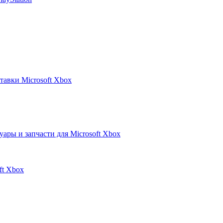
тавки Microsoft Xbox
уары и запчасти для Microsoft Xbox
ft Xbox