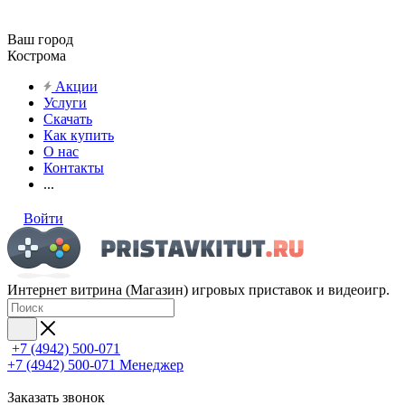
Ваш город
Кострома
Акции
Услуги
Скачать
Как купить
О нас
Контакты
...
Войти
Интернет витрина (Магазин) игровых приставок и видеоигр.
+7 (4942) 500-071
+7 (4942) 500-071
Менеджер
Заказать звонок