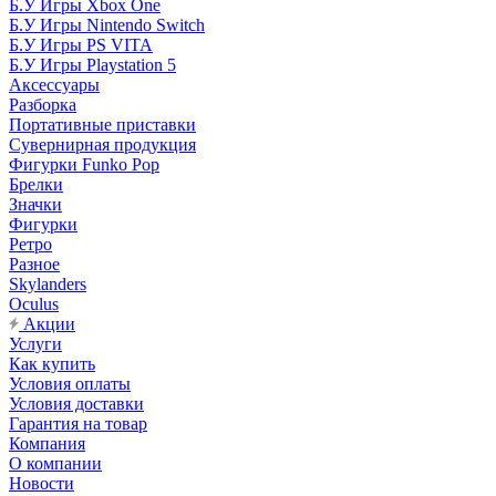
Б.У Игры Xbox One
Б.У Игры Nintendo Switch
Б.У Игры PS VITA
Б.У Игры Playstation 5
Аксессуары
Разборка
Портативные приставки
Сувернирная продукция
Фигурки Funko Pop
Брелки
Значки
Фигурки
Ретро
Разное
Skylanders
Oculus
Акции
Услуги
Как купить
Условия оплаты
Условия доставки
Гарантия на товар
Компания
О компании
Новости